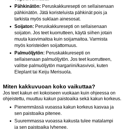
Pähkinätön:
Peruskakkuresepti on sellaisenaan
pähkinätön. Jätä koristeluista pähkinät pois ja
tarkista myös suklaan ainesosat.
Soijaton:
Peruskakkuresepti on sellaisenaan
soijaton. Jos teet kuorrutteen, käytä siihen jotain
muuta kasvimaitoa kuin soijamaitoa. Varmista
myös koristeiden soijattomuus.
Palmuöljytön:
Peruskakkuresepti on
sellaisenaan palmuöljytön. Jos teet kuorrutteen,
valitse palmuöljytön margariini/kasvivoi, kuten
Eleplant tai Keiju Merisuola.
Miten kakkuvuoan koko vaikuttaa?
Jos teet kakun eri kokoiseen vuokaan kuin ohjeessa on
ohjeistettu, muuttuu kakun paistoaika sekä kakun korkeus.
Pienemmässä vuoassa kakun korkeus kasvaa ja
sen paistoaika pitenee.
Suuremmassa vuoassa kakusta tulee matalampi
ja sen paistoaika lyhenee.