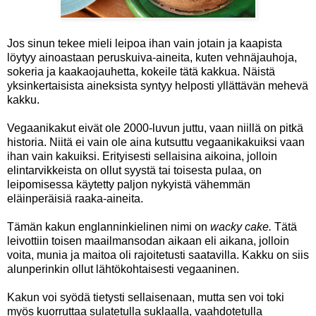
Jos sinun tekee mieli leipoa ihan vain jotain ja kaapista
löytyy ainoastaan peruskuiva-aineita, kuten vehnäjauhoja,
sokeria ja kaakaojauhetta, kokeile tätä kakkua. Näistä
yksinkertaisista aineksista syntyy helposti yllättävän mehevä
kakku.
Vegaanikakut eivät ole 2000-luvun juttu, vaan niillä on pitkä
historia. Niitä ei vain ole aina kutsuttu vegaanikakuiksi vaan
ihan vain kakuiksi. Erityisesti sellaisina aikoina, jolloin
elintarvikkeista on ollut syystä tai toisesta pulaa, on
leipomisessa käytetty paljon nykyistä vähemmän
eläinperäisiä raaka-aineita.
Tämän kakun englanninkielinen nimi on
wacky cake.
Tätä
leivottiin toisen maailmansodan aikaan eli aikana, jolloin
voita, munia ja maitoa oli rajoitetusti saatavilla. Kakku on siis
alunperinkin ollut lähtökohtaisesti vegaaninen.
Kakun voi syödä tietysti sellaisenaan, mutta sen voi toki
myös kuorruttaa sulatetulla suklaalla, vaahdotetulla