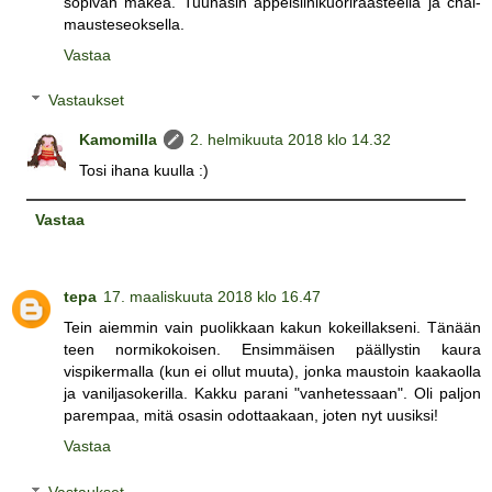
sopivan makea. Tuunasin appelsiinikuoriraasteella ja chai-
mausteseoksella.
Vastaa
Vastaukset
Kamomilla
2. helmikuuta 2018 klo 14.32
Tosi ihana kuulla :)
Vastaa
tepa
17. maaliskuuta 2018 klo 16.47
Tein aiemmin vain puolikkaan kakun kokeillakseni. Tänään
teen normikokoisen. Ensimmäisen päällystin kaura
vispikermalla (kun ei ollut muuta), jonka maustoin kaakaolla
ja vaniljasokerilla. Kakku parani "vanhetessaan". Oli paljon
parempaa, mitä osasin odottaakaan, joten nyt uusiksi!
Vastaa
Vastaukset