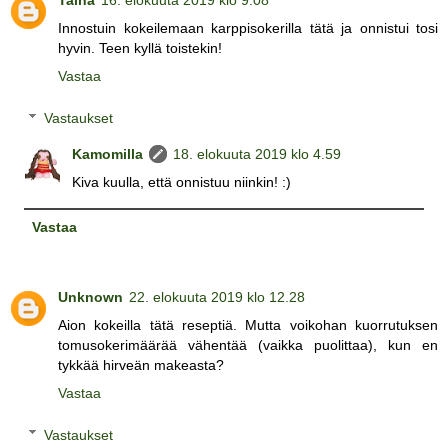
Taina
16. elokuuta 2019 klo 9.08
Innostuin kokeilemaan karppisokerilla tätä ja onnistui tosi
hyvin. Teen kyllä toistekin!
Vastaa
Vastaukset
Kamomilla
18. elokuuta 2019 klo 4.59
Kiva kuulla, että onnistuu niinkin! :)
Vastaa
Unknown
22. elokuuta 2019 klo 12.28
Aion kokeilla tätä reseptiä. Mutta voikohan kuorrutuksen
tomusokerimäärää vähentää (vaikka puolittaa), kun en
tykkää hirveän makeasta?
Vastaa
Vastaukset