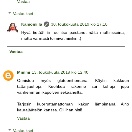
Vastaa
Vastaukset
Kamomilla
30. toukokuuta 2019 klo 17.18
Hyvä tietää! En oo itse paistanut näitä muffinsseina,
mutta varmasti toimivat niinkin :)
Vastaa
Mimmi
13. toukokuuta 2019 klo 12.40
Onnistuu myös gluteenittomana. Käytin kakkuun
tattarijauhoja. Kuohkea rakenne sai kehuja jopa
vanhemman ikäpolven sekaaneilta.
Tarjosin kuorruttamattoman kakun lämpimänä Aino
kaurajäätelön kanssa. Oli ihan hitti!
Vastaa
Vastaukset