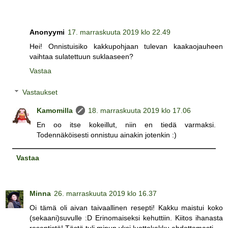
Anonyymi
17. marraskuuta 2019 klo 22.49
Hei! Onnistuisiko kakkupohjaan tulevan kaakaojauheen
vaihtaa sulatettuun suklaaseen?
Vastaa
Vastaukset
Kamomilla
18. marraskuuta 2019 klo 17.06
En oo itse kokeillut, niin en tiedä varmaksi.
Todennäköisesti onnistuu ainakin jotenkin :)
Vastaa
Minna
26. marraskuuta 2019 klo 16.37
Oi tämä oli aivan taivaallinen resepti! Kakku maistui koko
(sekaani)suvulle :D Erinomaiseksi kehuttiin. Kiitos ihanasta
reseptistä! Tästä tuli minun yksi luottokakku ehdottomasti.