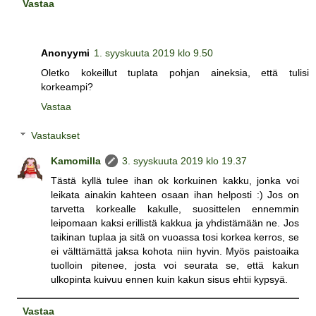
Vastaa
Anonyymi
1. syyskuuta 2019 klo 9.50
Oletko kokeillut tuplata pohjan aineksia, että tulisi
korkeampi?
Vastaa
Vastaukset
Kamomilla
3. syyskuuta 2019 klo 19.37
Tästä kyllä tulee ihan ok korkuinen kakku, jonka voi
leikata ainakin kahteen osaan ihan helposti :) Jos on
tarvetta korkealle kakulle, suosittelen ennemmin
leipomaan kaksi erillistä kakkua ja yhdistämään ne. Jos
taikinan tuplaa ja sitä on vuoassa tosi korkea kerros, se
ei välttämättä jaksa kohota niin hyvin. Myös paistoaika
tuolloin pitenee, josta voi seurata se, että kakun
ulkopinta kuivuu ennen kuin kakun sisus ehtii kypsyä.
Vastaa