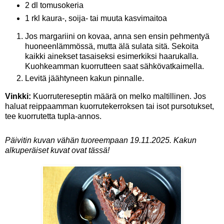
2 dl tomusokeria
1 rkl kaura-, soija- tai muuta kasvimaitoa
Jos margariini on kovaa, anna sen ensin pehmentyä
huoneenlämmössä, mutta älä sulata sitä. Sekoita
kaikki ainekset tasaiseksi esimerkiksi haarukalla.
Kuohkeamman kuorrutteen saat sähkövatkaimella.
Levitä jäähtyneen kakun pinnalle.
Vinkki:
Kuorrutereseptin määrä on melko maltillinen. Jos
haluat reippaamman kuorrutekerroksen tai isot pursotukset,
tee kuorrutetta tupla-annos.
Päivitin kuvan vähän tuoreempaan 19.11.2025. Kakun
alkuperäiset kuvat ovat tässä!