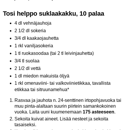
Tosi helppo suklaakakku, 10 palaa
4 dl vehnäjauhoja
2 1/2 dl sokeria
3/4 dl kaakaojauhetta
1 rkl vaniljasokeria
1 tl ruokasoodaa (tai 2 tl leivinjauhetta)
3/4 tl suolaa
2 1/2 dl vettä
1 dl miedon makuista öljyä
1 rkl omenaviini- tai valkoviinietikkaa, tavallista
etikkaa tai sitruunamehua*
Rasvaa ja jauhota n. 24-senttinen irtopohjavuoka tai
muu pinta-alaltaan suurin piirtein samankokoinen
vuoka. Laita uuni kuumenemaan
175 asteeseen
.
Sekoita kuivat aineet. Lisää nesteet ja sekoita
tasaiseksi.