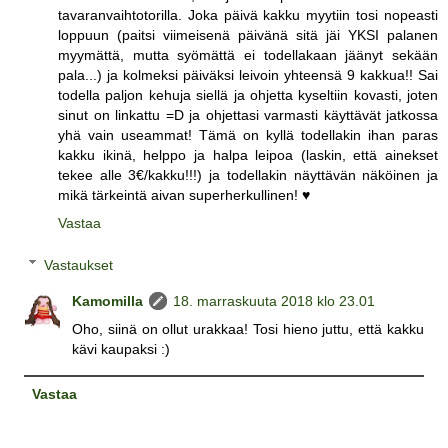
tavaranvaihtotorilla. Joka päivä kakku myytiin tosi nopeasti
loppuun (paitsi viimeisenä päivänä sitä jäi YKSI palanen
myymättä, mutta syömättä ei todellakaan jäänyt sekään
pala...) ja kolmeksi päiväksi leivoin yhteensä 9 kakkua!! Sai
todella paljon kehuja siellä ja ohjetta kyseltiin kovasti, joten
sinut on linkattu =D ja ohjettasi varmasti käyttävät jatkossa
yhä vain useammat! Tämä on kyllä todellakin ihan paras
kakku ikinä, helppo ja halpa leipoa (laskin, että ainekset
tekee alle 3€/kakku!!!) ja todellakin näyttävän näköinen ja
mikä tärkeintä aivan superherkullinen! ♥
Vastaa
Vastaukset
Kamomilla
18. marraskuuta 2018 klo 23.01
Oho, siinä on ollut urakkaa! Tosi hieno juttu, että kakku
kävi kaupaksi :)
Vastaa