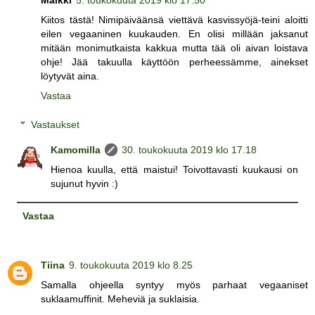
Kiitos tästä! Nimipäiväänsä viettävä kasvissyöjä-teini aloitti
eilen vegaaninen kuukauden. En olisi millään jaksanut
mitään monimutkaista kakkua mutta tää oli aivan loistava
ohje! Jää takuulla käyttöön perheessämme, ainekset
löytyvät aina.
Vastaa
Vastaukset
Kamomilla
30. toukokuuta 2019 klo 17.18
Hienoa kuulla, että maistui! Toivottavasti kuukausi on
sujunut hyvin :)
Vastaa
Tiina
9. toukokuuta 2019 klo 8.25
Samalla ohjeella syntyy myös parhaat vegaaniset
suklaamuffinit. Meheviä ja suklaisia.