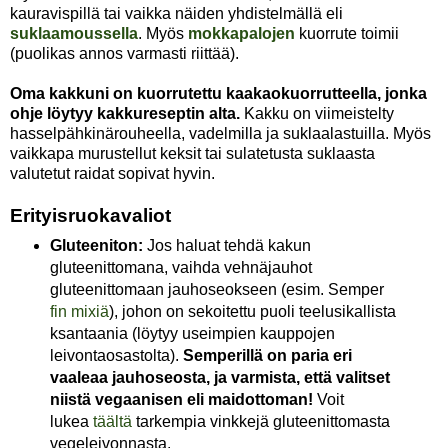
kauravispillä tai vaikka näiden yhdistelmällä eli
suklaamoussella
. Myös
mokkapalojen
kuorrute toimii
(puolikas annos varmasti riittää).
Oma kakkuni on kuorrutettu kaakaokuorrutteella, jonka
ohje löytyy kakkureseptin alta.
Kakku on viimeistelty
hasselpähkinärouheella, vadelmilla ja suklaalastuilla. Myös
vaikkapa murustellut keksit tai sulatetusta suklaasta
valutetut raidat sopivat hyvin.
Erityisruokavaliot
Gluteeniton:
Jos haluat tehdä kakun
gluteenittomana, vaihda vehnäjauhot
gluteenittomaan jauhoseokseen (esim. Semper
fin mixiä
), johon on sekoitettu puoli teelusikallista
ksantaania (löytyy useimpien kauppojen
leivontaosastolta).
Semperillä on paria eri
vaaleaa jauhoseosta, ja varmista, että valitset
niistä vegaanisen eli maidottoman!
Voit
lukea
täältä
tarkempia vinkkejä gluteenittomasta
vegeleivonnasta.