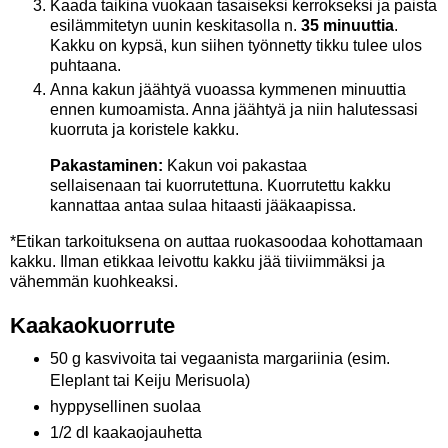
Kaada taikina vuokaan tasaiseksi kerrokseksi ja paista
esilämmitetyn uunin keskitasolla n.
35 minuuttia
.
Kakku on kypsä, kun siihen työnnetty tikku tulee ulos
puhtaana.
Anna kakun jäähtyä vuoassa kymmenen minuuttia
ennen kumoamista. Anna jäähtyä ja niin halutessasi
kuorruta ja koristele kakku.
Pakastaminen:
Kakun voi pakastaa
sellaisenaan tai kuorrutettuna. Kuorrutettu kakku
kannattaa antaa sulaa hitaasti jääkaapissa.
*Etikan tarkoituksena on auttaa ruokasoodaa kohottamaan
kakku. Ilman etikkaa leivottu kakku jää tiiviimmäksi ja
vähemmän kuohkeaksi.
Kaakaokuorrute
50 g kasvivoita tai vegaanista margariinia (esim.
Eleplant tai Keiju Merisuola)
hyppysellinen suolaa
1/2 dl kaakaojauhetta