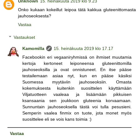
Unknown
15. heinäkuuta 2019 klo 9.23
Onko kukaan kokeillut leipoa tätä kakkua gluteenittomasta
jauhoseoksesta?
Vastaa
Vastaukset
Kamomilla
15. heinäkuuta 2019 klo 17.17
Facebookin eri vegaaniryhmissä on ihmiset muutamia
kertoja kertoneet leiponeensa gluteenittomilla
jauhoseoksilla ja ovat onnistuneet. En itse pääse
testailemaan asiaa nyt, kun en pääse käsiksi
Suomessa myytäviin jauhoseoksiin. Omasta
kokemuksesta kuitenkin suosittelen käyttämään
Viljatuotteen vaaleaa ja lisäämään pikkuisen
ksansaania sen joukkoon gluteenia korvaamaan.
Sunnuntain jauhoseoksella tästä voi tulla pesusieni.
Semperin vaalea finmix on tuote, jota monet myös
suosittelee eli se vois kans toimia :)
Vastaa