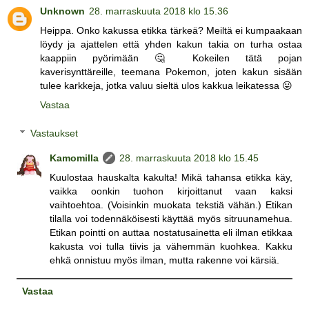
Unknown
28. marraskuuta 2018 klo 15.36
Heippa. Onko kakussa etikka tärkeä? Meiltä ei kumpaakaan
löydy ja ajattelen että yhden kakun takia on turha ostaa
kaappiin pyörimään 🤔 Kokeilen tätä pojan
kaverisynttäreille, teemana Pokemon, joten kakun sisään
tulee karkkeja, jotka valuu sieltä ulos kakkua leikatessa 😛
Vastaa
Vastaukset
Kamomilla
28. marraskuuta 2018 klo 15.45
Kuulostaa hauskalta kakulta! Mikä tahansa etikka käy,
vaikka oonkin tuohon kirjoittanut vaan kaksi
vaihtoehtoa. (Voisinkin muokata tekstiä vähän.) Etikan
tilalla voi todennäköisesti käyttää myös sitruunamehua.
Etikan pointti on auttaa nostatusainetta eli ilman etikkaa
kakusta voi tulla tiivis ja vähemmän kuohkea. Kakku
ehkä onnistuu myös ilman, mutta rakenne voi kärsiä.
Vastaa