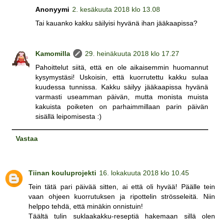
Anonyymi
2. kesäkuuta 2018 klo 13.08
Tai kauanko kakku säilyisi hyvänä ihan jääkaapissa?
Kamomilla
29. heinäkuuta 2018 klo 17.27
Pahoittelut siitä, että en ole aikaisemmin huomannut
kysymystäsi! Uskoisin, että kuorrutettu kakku sulaa
kuudessa tunnissa. Kakku säilyy jääkaapissa hyvänä
varmasti useamman päivän, mutta monista muista
kakuista poiketen on parhaimmillaan parin päivän
sisällä leipomisesta :)
Vastaa
Tiinan kouluprojekti
16. lokakuuta 2018 klo 10.45
Tein tätä pari päivää sitten, ai että oli hyvää! Päälle tein
vaan ohjeen kuorrutuksen ja ripottelin strösseleitä. Niin
helppo tehdä, että minäkin onnistuin!
Täältä tulin suklaakakku-reseptiä hakemaan sillä olen