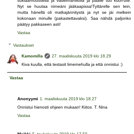
suklaamoussella ja vadelmahillolla ja päälle tuo kuorrute.
Nyt se huutaa nimeäni jääkaapissa!Tyttärelle sen tein,
mutta hänellä oli matkajännitystä ja nyt se jäi melkein
kokonaan minulle (pakastettavaksi). Saa nähdä paljonko
päätyy pakkaseen asti!
Vastaa
Vastaukset
Kamomilla
27. maaliskuuta 2019 klo 18.29
Kiva kuulla, että testasit limemehulla ja että onnistui :)
Vastaa
Anonyymi
1. maaliskuuta 2019 klo 18.27
Onnistui hienosti ohjeen mukaan! Kiitos. T. Nina
Vastaa
Maikki
5. toukokuuta 2019 klo 17.50