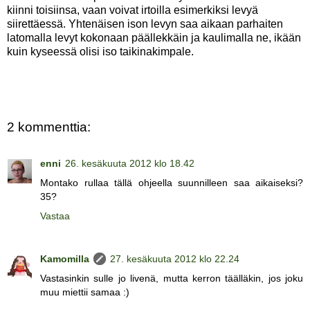
kiinni toisiinsa, vaan voivat irtoilla esimerkiksi levyä
siirettäessä. Yhtenäisen ison levyn saa aikaan parhaiten
latomalla levyt kokonaan päällekkäin ja kaulimalla ne, ikään
kuin kyseessä olisi iso taikinakimpale.
2 kommenttia:
enni
26. kesäkuuta 2012 klo 18.42
Montako rullaa tällä ohjeella suunnilleen saa aikaiseksi?
35?
Vastaa
Kamomilla
27. kesäkuuta 2012 klo 22.24
Vastasinkin sulle jo livenä, mutta kerron täälläkin, jos joku
muu miettii samaa :)