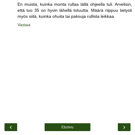
En muista, kuinka monta rullaa tällä ohjeella tuli. Arvelisin,
että tuo 35 on hyvin lähellä totuutta. Määrä riippuu tietysti
myös siitä, kuinka ohuita tai paksuja rullista leikkaa.
Vastaa
‹
›
Etusivu