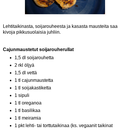
Lehtitaikinasta, soijarouheesta ja kasasta mausteita saa
kivoja pikkusuolaisia juhliin.
Cajunmaustetut soijarouherullat
1,5 dl soijarouhetta
2 rkl öljyä
1,5 dl vettä
1 tl cajunmaustetta
1 tl soijakastiketta
1 sipuli
1 tl oreganoa
1 tl basilikaa
1 tl meiramia
1 pkt lehti- tai torttutaikinaa (ks. vegaanit taikinat