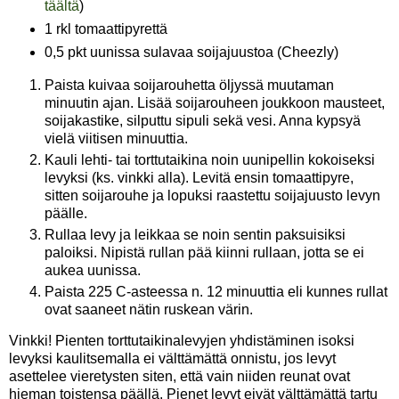
täältä
)
1 rkl tomaattipyrettä
0,5 pkt uunissa sulavaa soijajuustoa (Cheezly)
Paista kuivaa soijarouhetta öljyssä muutaman
minuutin ajan. Lisää soijarouheen joukkoon mausteet,
soijakastike, silputtu sipuli sekä vesi. Anna kypsyä
vielä viitisen minuuttia.
Kauli lehti- tai torttutaikina noin uunipellin kokoiseksi
levyksi (ks. vinkki alla). Levitä ensin tomaattipyre,
sitten soijarouhe ja lopuksi raastettu soijajuusto levyn
päälle.
Rullaa levy ja leikkaa se noin sentin paksuisiksi
paloiksi. Nipistä rullan pää kiinni rullaan, jotta se ei
aukea uunissa.
Paista 225 C-asteessa n. 12 minuuttia eli kunnes rullat
ovat saaneet nätin ruskean värin.
Vinkki! Pienten torttutaikinalevyjen yhdistäminen isoksi
levyksi kaulitsemalla ei välttämättä onnistu, jos levyt
asettelee vieretysten siten, että vain niiden reunat ovat
hieman toistensa päällä. Pienet levyt eivät välttämättä tartu