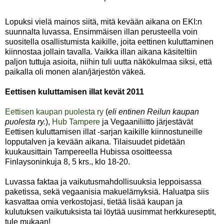
Lopuksi vielä mainos siitä, mitä kevään aikana on EKI:n
suunnalta luvassa. Ensimmäisen illan perusteella voin
suositella osallistumista kaikille, joita eettinen kuluttaminen
kiinnostaa jollain tavalla. Vaikka illan aikana käsiteltiin
paljon tuttuja asioita, niihin tuli uutta näkökulmaa siksi, että
paikalla oli monen alan/järjestön väkeä.
Eettisen kuluttamisen illat kevät 2011
Eettisen kaupan puolesta ry
(
eli entinen Reilun kaupan
puolesta ry.
),
Hub Tampere
ja Vegaaniliitto järjestävät
Eettisen kuluttamisen illat -sarjan kaikille kiinnostuneille
lopputalven ja kevään aikana. Tilaisuudet pidetään
kuukausittain Tampereella Hubissa osoitteessa
Finlaysoninkuja 8, 5 krs., klo 18-20.
Luvassa faktaa ja vaikutusmahdollisuuksia leppoisassa
paketissa, sekä vegaanisia makuelämyksiä. Haluatpa siis
kasvattaa omia verkostojasi, tietää lisää kaupan ja
kulutuksen vaikutuksista tai löytää uusimmat herkkureseptit,
tule mukaan!