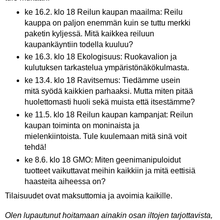
ke 16.2. klo 18 Reilun kaupan maailma: Reilu
kauppa on paljon enemmän kuin se tuttu merkki
paketin kyljessä. Mitä kaikkea reiluun
kaupankäyntiin todella kuuluu?
ke 16.3. klo 18 Ekologisuus: Ruokavalion ja
kulutuksen tarkastelua ympäristönäkökulmasta.
ke 13.4. klo 18 Ravitsemus: Tiedämme usein
mitä syödä kaikkien parhaaksi. Mutta miten pitää
huolettomasti huoli sekä muista että itsestämme?
ke 11.5. klo 18 Reilun kaupan kampanjat: Reilun
kaupan toiminta on moninaista ja
mielenkiintoista. Tule kuulemaan mitä sinä voit
tehdä!
ke 8.6. klo 18 GMO: Miten geenimanipuloidut
tuotteet vaikuttavat meihin kaikkiin ja mitä eettisiä
haasteita aiheessa on?
Tilaisuudet ovat maksuttomia ja avoimia kaikille.
Olen lupautunut hoitamaan ainakin osan iltojen tarjottavista,