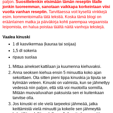
paljon.
Suosittelenkin etsimään tämän reseptin tilalle
jonkin tuoreemman, sanotaan vaikkapa korkeintaan viisi
vuotta vanhan reseptin.
Tarvittaessa voit kysellä vinkkejä
esim. kommentoimalla tätä tekstiä. Koska tämä blogi on
eräänlainen matka ja päiväkirja kohti parempaa vegaanista
leipomista, en halua poistaa täältä näitä vanhoja tekstejä.
Vaalea kinuski
1 dl kasvikermaa (kauraa tai soijaa)
1,5 dl sokeria
ripaus suolaa
Mittaa ainekset kattilaan ja kuumenna kiehuvaksi.
Anna seoksen kiehua ensin 5 minuuttia koko ajan
sekoittaen. Ota sitten pieni tippa kinuskia ja tiputa se
kylmään veteen. Kinuski on valmista, kun se jähmettyy
vedessä niin paljon, että sitä voi muotoilla sormilla.
Mitään muovailuvahan paksuista sen ei kuitenkaan
tarvitse olla.
Jos kinuski ei ole vielä tarpeeksi jähmeää, jatka
keittämistä vielä minuutti ja kokeile sen jähmeyttä