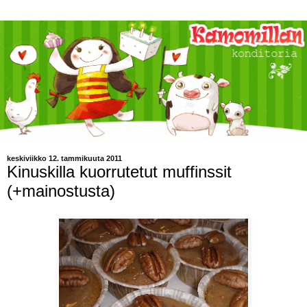
keskiviikko 12. tammikuuta 2011
Kinuskilla kuorrutetut muffinssit
(+mainostusta)