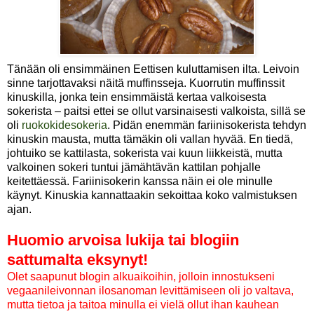
Tänään oli ensimmäinen Eettisen kuluttamisen ilta. Leivoin
sinne tarjottavaksi näitä muffinsseja. Kuorrutin muffinssit
kinuskilla, jonka tein ensimmäistä kertaa valkoisesta
sokerista – paitsi ettei se ollut varsinaisesti valkoista, sillä se
oli
ruokokidesokeria
. Pidän enemmän fariinisokerista tehdyn
kinuskin mausta, mutta tämäkin oli vallan hyvää. En tiedä,
johtuiko se kattilasta, sokerista vai kuun liikkeistä, mutta
valkoinen sokeri tuntui jämähtävän kattilan pohjalle
keitettäessä. Fariinisokerin kanssa näin ei ole minulle
käynyt. Kinuskia kannattaakin sekoittaa koko valmistuksen
ajan.
Huomio arvoisa lukija tai blogiin
sattumalta eksynyt!
Olet saapunut blogin alkuaikoihin, jolloin innostukseni
vegaanileivonnan ilosanoman levittämiseen oli jo valtava,
mutta tietoa ja taitoa minulla ei vielä ollut ihan kauhean