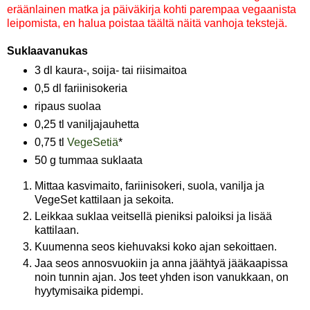
eräänlainen matka ja päiväkirja kohti parempaa vegaanista
leipomista, en halua poistaa täältä näitä vanhoja tekstejä.
Suklaavanukas
3 dl kaura-, soija- tai riisimaitoa
0,5 dl fariinisokeria
ripaus suolaa
0,25 tl vaniljajauhetta
0,75 tl
VegeSetiä
*
50 g tummaa suklaata
Mittaa kasvimaito, fariinisokeri, suola, vanilja ja
VegeSet kattilaan ja sekoita.
Leikkaa suklaa veitsellä pieniksi paloiksi ja lisää
kattilaan.
Kuumenna seos kiehuvaksi koko ajan sekoittaen.
Jaa seos annosvuokiin ja anna jäähtyä jääkaapissa
noin tunnin ajan. Jos teet yhden ison vanukkaan, on
hyytymisaika pidempi.