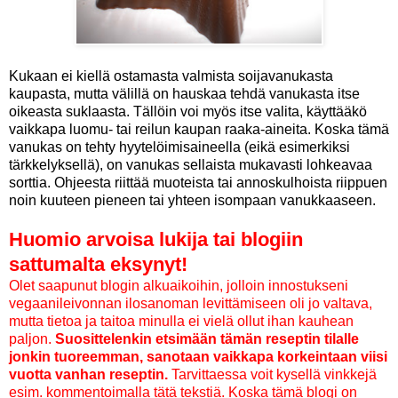
Kukaan ei kiellä ostamasta valmista soijavanukasta
kaupasta, mutta välillä on hauskaa tehdä vanukasta itse
oikeasta suklaasta. Tällöin voi myös itse valita, käyttääkö
vaikkapa luomu- tai reilun kaupan raaka-aineita. Koska tämä
vanukas on tehty hyytelöimisaineella (eikä esimerkiksi
tärkkelyksellä), on vanukas sellaista mukavasti lohkeavaa
sorttia. Ohjeesta riittää muoteista tai annoskulhoista riippuen
noin kuuteen pieneen tai yhteen isompaan vanukkaaseen.
Huomio arvoisa lukija tai blogiin
sattumalta eksynyt!
Olet saapunut blogin alkuaikoihin, jolloin innostukseni
vegaanileivonnan ilosanoman levittämiseen oli jo valtava,
mutta tietoa ja taitoa minulla ei vielä ollut ihan kauhean
paljon.
Suosittelenkin etsimään tämän reseptin tilalle
jonkin tuoreemman, sanotaan vaikkapa korkeintaan viisi
vuotta vanhan reseptin.
Tarvittaessa voit kysellä vinkkejä
esim. kommentoimalla tätä tekstiä. Koska tämä blogi on