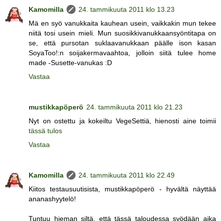
Kamomilla
24. tammikuuta 2011 klo 13.23
Mä en syö vanukkaita kauhean usein, vaikkakin mun tekee
niitä tosi usein mieli. Mun suosikkivanukkaansyöntitapa on
se, että pursotan suklaavanukkaan päälle ison kasan
SoyaToo!:n soijakermavaahtoa, jolloin siitä tulee home
made -Susette-vanukas :D
Vastaa
mustikkapöperö
24. tammikuuta 2011 klo 21.23
Nyt on ostettu ja kokeiltu VegeSettiä, hienosti aine toimii
tässä tulos
Vastaa
Kamomilla
24. tammikuuta 2011 klo 22.49
Kiitos testausuutisista, mustikkapöperö - hyvältä näyttää
ananashyytelö!
Tuntuu hieman siltä, että tässä taloudessa syödään aika