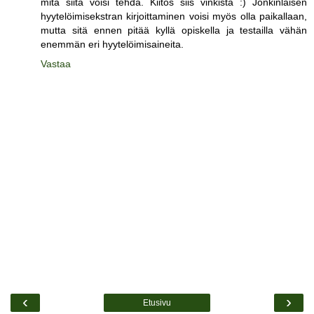
mitä siitä voisi tehdä. Kiitos siis vinkistä :) Jonkinlaisen
hyytelöimisekstran kirjoittaminen voisi myös olla paikallaan,
mutta sitä ennen pitää kyllä opiskella ja testailla vähän
enemmän eri hyytelöimisaineita.
Vastaa
‹
›
Etusivu