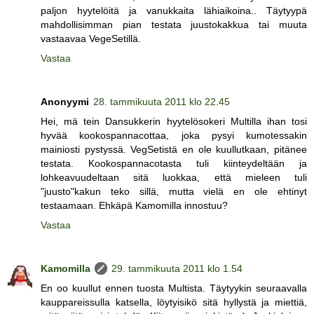
paljon hyytelöitä ja vanukkaita lähiaikoina.. Täytyypä
mahdollisimman pian testata juustokakkua tai muuta
vastaavaa VegeSetillä.
Vastaa
Anonyymi
28. tammikuuta 2011 klo 22.45
Hei, mä tein Dansukkerin hyytelösokeri Multilla ihan tosi
hyvää kookospannacottaa, joka pysyi kumotessakin
mainiosti pystyssä. VegSetistä en ole kuullutkaan, pitänee
testata. Kookospannacotasta tuli kiinteydeltään ja
lohkeavuudeltaan sitä luokkaa, että mieleen tuli
"juusto"kakun teko sillä, mutta vielä en ole ehtinyt
testaamaan. Ehkäpä Kamomilla innostuu?
Vastaa
Kamomilla
29. tammikuuta 2011 klo 1.54
En oo kuullut ennen tuosta Multista. Täytyykin seuraavalla
kauppareissulla katsella, löytyisikö sitä hyllystä ja miettiä,