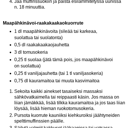
Jaa muffinssuokiin ja paista esilämmitetyssä uunissa
n. 18 minuuttia.
Maapähkinävoi-raakakaakaokuorrute
1 dl maapähkinävoita (sileää tai karkeaa,
suolattua tai suolatonta)
0,5 dl raakakaakaojauhetta
3 dl tomusokeria
0,25 tl suolaa (jätä tämä pois, jos maapähkinävoi
on suolattua)
0,25 tl vaniljajauhetta (tai 1 tl vaniljasokeria)
0,75 dl kauramaitoa tai muuta kasvimaitoa
Sekoita kaikki ainekset tasaiseksi massaksi
sähkövatkaimella tai reippaasti käsin. Jos massa on
liian jämäkkää, lisää tilkka kauramaitoa ja jos taas liian
löysää, lisää hieman ruokotomusokeria.
Pursota kuorrute kauniiksi kiehkuroiksi jäähtyneiden
spelttimuffinssien päälle.
Säilytä valmiit kakkuset jääkaapissa tai vatsassa.