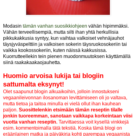
Modasin
tämän vanhan suosikkiohjeen
vähän hipimmäksi.
Vähän terveellisempiä, mutta silti ihan yhtä herkullisia
pikkukakkusia syntyy, kun vaihtaa valkoiset vehnäjauhot
täysjyväspelttiin ja valkoisen sokerin täysruokosokeriin tai
vaikka kookossokeriin, kuten näissä kakkusissa.
Kuorrutteellekin tein pienen muodonmuutoksen käyttämällä
siinä raakakaakaojauhetta.
Huomio arvoisa lukija tai blogiin
sattumalta eksynyt!
Olet saapunut blogin alkuaikoihin, jolloin innostukseni
vegaanileivonnan ilosanoman levittämiseen oli jo valtava,
mutta tietoa ja taitoa minulla ei vielä ollut ihan kauhean
paljon.
Suosittelenkin etsimään tämän reseptin tilalle
jonkin tuoreemman, sanotaan vaikkapa korkeintaan viisi
vuotta vanhan reseptin.
Tarvittaessa voit kysellä vinkkejä
esim. kommentoimalla tätä tekstiä. Koska tämä blogi on
eräänlainen matka ja päiväkirja kohti parempaa vegaanista