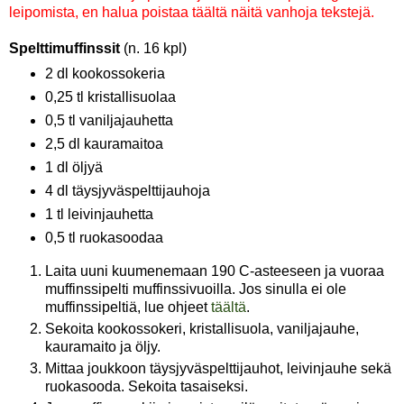
leipomista, en halua poistaa täältä näitä vanhoja tekstejä.
Spelttimuffinssit
(n. 16 kpl)
2 dl kookossokeria
0,25 tl kristallisuolaa
0,5 tl vaniljajauhetta
2,5 dl kauramaitoa
1 dl öljyä
4 dl täysjyväspelttijauhoja
1 tl leivinjauhetta
0,5 tl ruokasoodaa
Laita uuni kuumenemaan 190 C-asteeseen ja vuoraa
muffinssipelti muffinssivuoilla. Jos sinulla ei ole
muffinssipeltiä, lue ohjeet
täältä
.
Sekoita kookossokeri, kristallisuola, vaniljajauhe,
kauramaito ja öljy.
Mittaa joukkoon täysjyväspelttijauhot, leivinjauhe sekä
ruokasooda. Sekoita tasaiseksi.