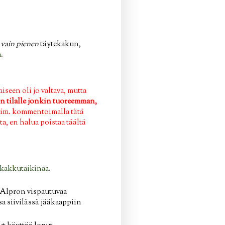
 vain pienen
täytekakun,
a
.
een oli jo valtava, mutta
n tilalle jonkin tuoreemman,
esim. kommentoimalla tätä
a, en halua poistaa täältä
 kakkutaikinaa
.
a Alpron vispautuvaa
a siivilässä jääkaappiin