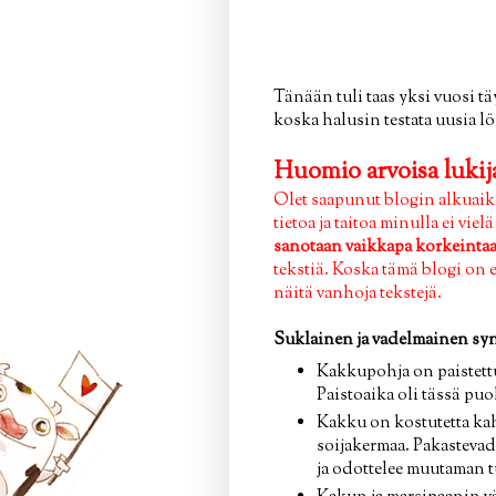
Tänään tuli taas yksi vuosi t
koska halusin testata uusia lö
Huomio arvoisa lukija
Olet saapunut blogin alkuaiko
tietoa ja taitoa minulla ei vie
sanotaan vaikkapa korkeintaan
tekstiä. Koska tämä blogi on 
näitä vanhoja tekstejä.
Suklainen ja vadelmainen s
Kakkupohja on paistettu
Paistoaika oli tässä pu
Kakku on kostutetta kah
soijakermaa. Pakastevad
ja odottelee muutaman t