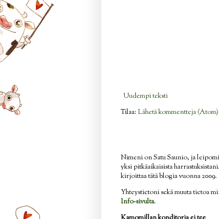
Uudempi teksti
Tilaa:
Lähetä kommentteja (Atom)
Nimeni on Satu Saunio, ja leipom
yksi pitkäaikaisista harrastuksistan
kirjoittaa tätä blogia vuonna 2009.
Yhteystietoni sekä muuta tietoa mi
Info-sivulta
.
Kamomillan konditoria ei tee