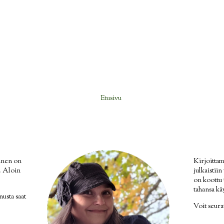
Etusivu
inen on
Kirjoittam
i. Aloin
julkaistii
on koottu
tahansa kä
nusta saat
Voit seur