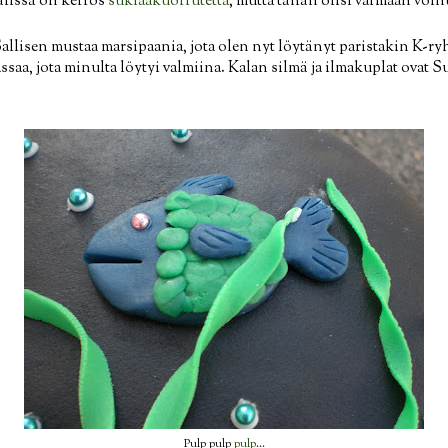
älissä on kerros
suklaakuorrutetta
, mutta tähän olisi varmaan voin
llisen mustaa marsipaania, jota olen nyt löytänyt paristakin K-ry
ssaa, jota minulta löytyi valmiina. Kalan silmä ja ilmakuplat ovat 
Pulp pulp
pulp
...