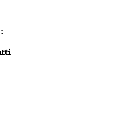
:
tti