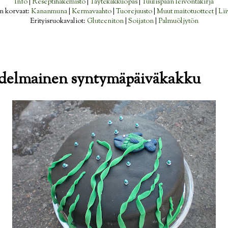
Info
|
Reseptihakemisto
|
Täytekakkuopas
|
Tuulispään leivontakirja
n korvaat:
Kananmuna
|
Kermavaahto
|
Tuorejuusto
|
Muut maitotuotteet
|
Lii
Erityisruokavaliot:
Gluteeniton
|
Soijaton
|
Palmuöljytön
adelmainen syntymäpäiväkakku