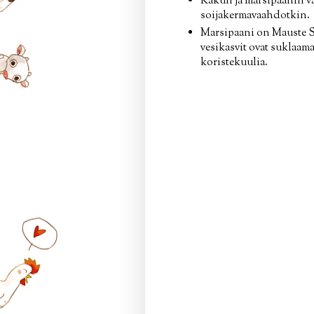
Kakun ja marsipaanin v
soijakermavaahdotkin.
Marsipaani on Mauste Sa
vesikasvit ovat suklaama
koristekuulia.