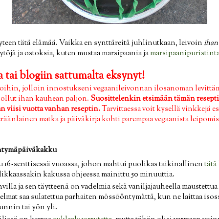
äyteen tätä elämää. Vaikka en synttäreitä juhlinutkaan, leivoin
ihan
ytöjä ja ostoksia, kuten mustaa marsipaania ja
marsipaanipuristint
 tai blogiin sattumalta eksynyt!
ihin, jolloin innostukseni vegaanileivonnan ilosanoman levittämis
lä ollut ihan kauhean paljon.
Suosittelenkin etsimään tämän resepti
 viisi vuotta vanhan reseptin.
Tarvittaessa voit kysellä vinkkejä 
eräänlainen matka ja päiväkirja kohti parempaa vegaanista leipomist
yntymäpäiväkakku
 16-senttisessä vuoassa, johon mahtui puolikas taikinallinen
tätä
olikkaassakin kakussa ohjeessa mainittu 50 minuuttia.
villa ja sen täytteenä on vadelmia sekä vaniljajauheella maustettu
elmat saa sulatettua parhaiten mössööntymättä, kun ne laittaa isoss
unnin tai yön yli.