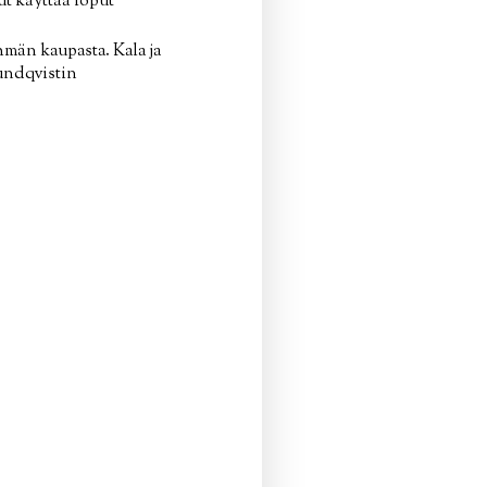
ut käyttää loput
hmän kaupasta. Kala ja
Sundqvistin