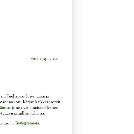
Vanhempi viesti
ani Tuulispään leivontakirja
n vuonna 2015. Kirjan kaikki reseptit
tänne
, ja ne ovat ilmaiseksi kenen
ytettävissä milloin tahansa.
ata minua
Instagramissa
.