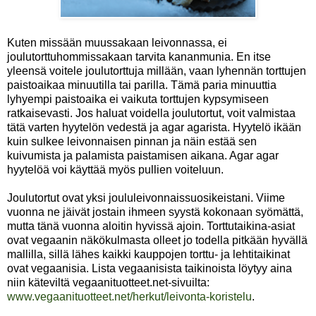
Kuten missään muussakaan leivonnassa, ei
joulutorttuhommissakaan tarvita kananmunia. En itse
yleensä voitele joulutorttuja millään, vaan lyhennän torttujen
paistoaikaa minuutilla tai parilla. Tämä paria minuuttia
lyhyempi paistoaika ei vaikuta torttujen kypsymiseen
ratkaisevasti. Jos haluat voidella joulutortut, voit valmistaa
tätä varten hyytelön vedestä ja agar agarista. Hyytelö ikään
kuin sulkee leivonnaisen pinnan ja näin estää sen
kuivumista ja palamista paistamisen aikana. Agar agar
hyytelöä voi käyttää myös pullien voiteluun.
Joulutortut ovat yksi joululeivonnaissuosikeistani. Viime
vuonna ne jäivät jostain ihmeen syystä kokonaan syömättä,
mutta tänä vuonna aloitin hyvissä ajoin. Torttutaikina-asiat
ovat vegaanin näkökulmasta olleet jo todella pitkään hyvällä
mallilla, sillä lähes kaikki kauppojen torttu- ja lehtitaikinat
ovat vegaanisia. Lista vegaanisista taikinoista löytyy aina
niin käteviltä vegaanituotteet.net-sivuilta:
www.vegaanituotteet.net/herkut/leivonta-koristelu
.