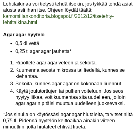
Lehtitaikinaa voi tietysti tehdä itsekin, jos tykkää tehdä asiat
alusta asti ihan itse. Ohjeen löydät täältä:
kamomillankonditoria.blogspot.fi/2012/12/itsetehty-
lehtitaikina.html
Agar agar hyytelö
0,5 dl vettä
0,25 tl agar agar jauhetta*
Ripottele agar agar veteen ja sekoita.
Kuumenna seosta mikrossa tai liedellä, kunnes se
kiehahtaa.
Sekoita, kunnes agar agar on kokonaan liuennut.
Käytä joulutorttujen tai pullien voiteluun. Jos seos
hyytyy liikaa, voit kuumentaa sitä uudelleen, jolloin
agar agarin pitäisi muuttua uudelleen juoksevaksi.
*Jos sinulla on käytössäsi agar agar hiutaleita, tarvitset niitä
0,75 tl. Pidennä hyytelön keittoaikaa ainakin viiteen
minuuttiin, jotta hiutaleet ehtivät liueta.