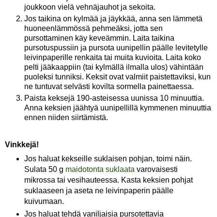
joukkoon vielä vehnäjauhot ja sekoita.
Jos taikina on kylmää ja jäykkää, anna sen lämmetä
huoneenlämmössä pehmeäksi, jotta sen
pursottaminen käy keveämmin. Laita taikina
pursotuspussiin ja pursota uunipellin päälle levitetylle
leivinpaperille renkaita tai muita kuvioita. Laita koko
pelti jääkaappiin (tai kylmällä ilmalla ulos) vähintään
puoleksi tunniksi. Keksit ovat valmiit paistettaviksi, kun
ne tuntuvat selvästi kovilta sormella painettaessa.
Paista keksejä 190-asteisessa uunissa 10 minuuttia.
Anna keksien jäähtyä uunipellillä kymmenen minuuttia
ennen niiden siirtämistä.
Vinkkejä!
Jos haluat kekseille suklaisen pohjan, toimi näin.
Sulata 50 g
maidotonta suklaata
varovaisesti
mikrossa tai vesihauteessa. Kasta keksien pohjat
suklaaseen ja aseta ne leivinpaperin päälle
kuivumaan.
Jos haluat tehdä vaniljaisia pursotettavia