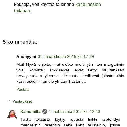
keksejä, voit käyttää taikinana
kaneliässien
taikinaa
.
5 kommenttia:
Anonyymi
31. maaliskuuta 2015 klo 17.39
Moi! Hyviä ohjeita, mut oletko miettinyt miten margariinin
voisi korvata? Pikkuleivät eivät tietty muutenkaan
terveysruokaa yleensä ole mutta teollisesti jalostettuihin
kasvirasvoihin en ole yhtään ihastunut.
Vastaa
Vastaukset
Kamomilla
1. huhtikuuta 2015 klo 12.43
Tästä tekstistä löytyy lopusta linkki itsetehdyn
margariinin reseptiin sekä linkit teksteihin, joissa