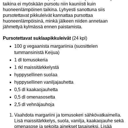
taikina ei myöskään pursotu niin kauniisti kuin
huoneenlämpöinen taikina. Lyhyesti sanottuna siis
pursotettavat pikkuleivät kannattaa pursottaa
huoneenlämpöisinä, minkä jälkeen niiden annetaan
jähmettyä kylmässä ennen paistamista.
Pursotettavat suklaapikkuleivät
(24 kpl)
100 g vegaanista margariinia (suosittelen
tummansinistä Keijua)
1 dl tomusokeria
1 rkl maissitärkkelystä
hyppysellinen suolaa
hyppysellinen vaniljajauhetta
0,5 dl kaakaojauhetta
0,5 dl omenasosetta
2,5 dl vehnäjauhoja
Vaahdota margariini ja tomusokeri sähkövatkaimella.
Lisä maissitärkkelys, suola, vanilja, kaakaojauhe sekä
omenasose ja sekoita ainekset tasaiseksi. Lisää