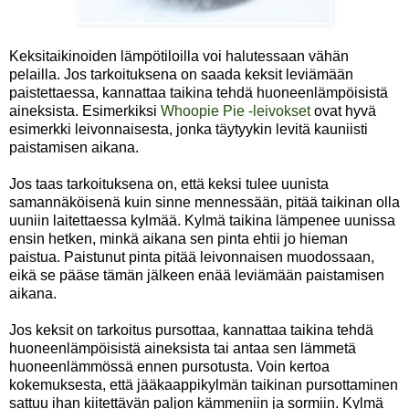
Keksitaikinoiden lämpötiloilla voi halutessaan vähän
pelailla. Jos tarkoituksena on saada keksit leviämään
paistettaessa, kannattaa taikina tehdä huoneenlämpöisistä
aineksista. Esimerkiksi
Whoopie Pie -leivokset
ovat hyvä
esimerkki leivonnaisesta, jonka täytyykin levitä kauniisti
paistamisen aikana.
Jos taas tarkoituksena on, että keksi tulee uunista
samannäköisenä kuin sinne mennessään, pitää taikinan olla
uuniin laitettaessa kylmää. Kylmä taikina lämpenee uunissa
ensin hetken, minkä aikana sen pinta ehtii jo hieman
paistua. Paistunut pinta pitää leivonnaisen muodossaan,
eikä se pääse tämän jälkeen enää leviämään paistamisen
aikana.
Jos keksit on tarkoitus pursottaa, kannattaa taikina tehdä
huoneenlämpöisistä aineksista tai antaa sen lämmetä
huoneenlämmössä ennen pursotusta. Voin kertoa
kokemuksesta, että jääkaappikylmän taikinan pursottaminen
sattuu ihan kiitettävän paljon kämmeniin ja sormiin. Kylmä