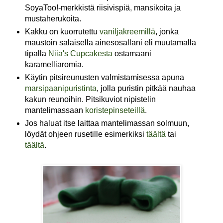
SoyaToo!-merkkistä riisivispiä, mansikoita ja
mustaherukoita.
Kakku on kuorrutettu
vaniljakreemillä
, jonka
maustoin salaisella ainesosallani eli muutamalla
tipalla
Niia's Cupcakesta
ostamaani
karamelliaromia.
Käytin pitsireunusten valmistamisessa apuna
marsipaanipuristinta
, jolla puristin pitkää nauhaa
kakun reunoihin. Pitsikuviot nipistelin
mantelimassaan
koristepinseteillä
.
Jos haluat itse laittaa mantelimassan solmuun,
löydät ohjeen rusetille esimerkiksi
täältä
tai
täältä
.