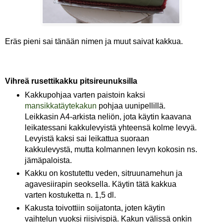
Eräs pieni sai tänään nimen ja muut saivat kakkua.
Vihreä rusettikakku pitsireunuksilla
Kakkupohjaa varten paistoin kaksi
mansikkatäytekakun
pohjaa uunipellillä.
Leikkasin A4-arkista neliön, jota käytin kaavana
leikatessani kakkulevyistä yhteensä kolme levyä.
Levyistä kaksi sai leikattua suoraan
kakkulevystä, mutta kolmannen levyn kokosin ns.
jämäpaloista.
Kakku on kostutettu veden, sitruunamehun ja
agavesiirapin seoksella. Käytin tätä kakkua
varten kostuketta n. 1,5 dl.
Kakusta toivottiin soijatonta, joten käytin
vaihtelun vuoksi riisivispiä. Kakun välissä onkin