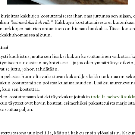
an kirjoittaa kakkujen kostuttamisesta ihan oma juttunsa sen sijaan
kakun
"esimerkiksi kahvilla"
. Kakkujen kostuttamisesta ei kuitenkaa
en tarkkojen määrien antaminen on hieman hankalaa. Tässä kuitenk
äytekakkuhommissa alkuun.
taa?
tysti kauhistus, mutta sen lisäksi kakun kostuttaminen vaikuttaa
ymiseen ainoastaan myönteisesti – ja jos olen ymmärtänyt oikein,
t se juttu, johon tähdätään.
 pelastaa huonolta vaikuttavan kakun! Jos kakkutaikinaa on sekoit
kakun kostuttaminen poistaa kumimaisuuden. Lisäksi murenevainen
 kun sen kostuttaa.
elen kostuttamaan kaikki täytekakut joitakin
todella meheviä sukl
un täytteet ovat kovin kosteat, esimerkiksi pakastetuista marjoista
kostuttaa paljon.
stettu tasona uunipellillä, käännä kakku ensin ylösalaisin. Kakun