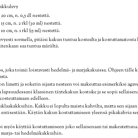
akkulevy
20 cm, n. 0,5 dl nestettä.
15 cm, n. 2 rkl (30 ml) nestettä.
0 cm, n. 1 rkl (15 ml) nestettä.
evyesti sormella, pitäisi kakun tuntua kostealta ja kostuttamatonta
itenkaan saa tuntua märältä.
, joka toimii loistavasti hedelmä- ja marjakakuissa. Ohjeen tälle 
sta.
n limetti ja sokerin sijasta nesteen voi makeuttaa esimerkiksi agave
apsuudessani klassinen täytekakun kostuke ja se sopii sellaisena
kosteuttamaan edelleen.
suklaakakkuihin. Kakku ei lopulta maistu kahvilta, mutta sen sijaan
 entisestään. Käytän kakun kostuttamiseen yleensä pikakahvia s
voi myös käyttää kostuttamiseen joko sellaisenaan tai makeutettuna
marja- tai hedelmäkakkuihin.