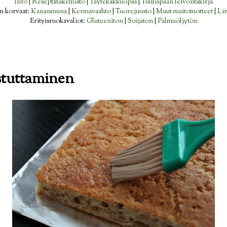
Info
|
Reseptihakemisto
|
Täytekakkuopas
|
Tuulispään leivontakirja
n korvaat:
Kananmuna
|
Kermavaahto
|
Tuorejuusto
|
Muut maitotuotteet
|
Lii
Erityisruokavaliot:
Gluteeniton
|
Soijaton
|
Palmuöljytön
stuttaminen