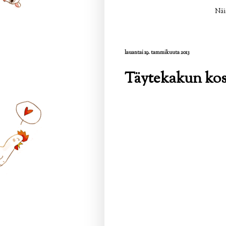
Näi
lauantai 19. tammikuuta 2013
Täytekakun ko