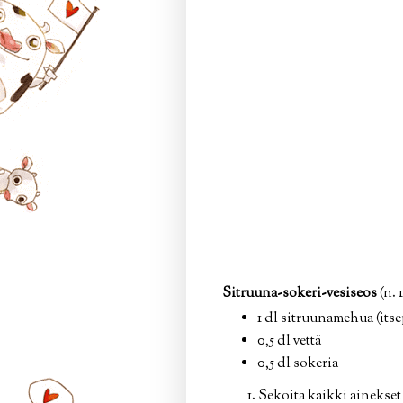
Sitruuna-sokeri-vesiseos
(n. 1
1 dl sitruunamehua (itse
0,5 dl vettä
0,5 dl sokeria
Sekoita kaikki ainekset 