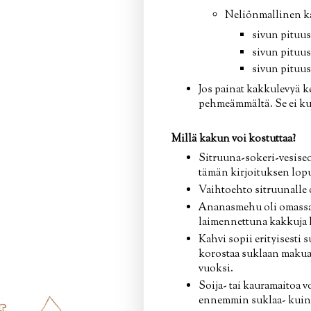
Neliönmallinen k
sivun pituus 
sivun pituus 
sivun pituus 1
Jos painat kakkulevyä k
pehmeämmältä. Se ei ku
Millä kakun voi kostuttaa?
Sitruuna-sokeri-vesiseos
tämän kirjoituksen lopu
Vaihtoehto sitruunalle o
Ananasmehu oli omassa l
laimennettuna kakkuja 
Kahvi sopii erityisesti 
korostaa suklaan makua
vuoksi.
Soija- tai kauramaitoa 
ennemmin suklaa- kuin 