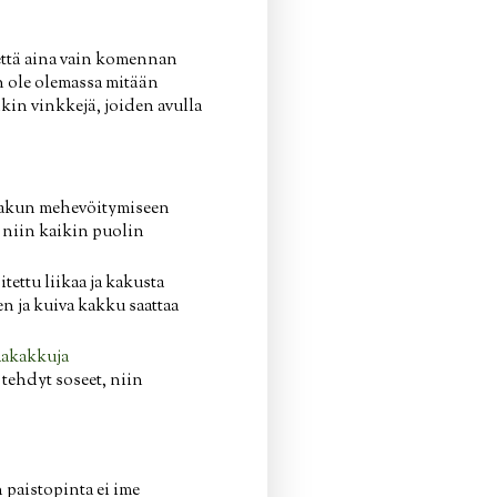
, että aina vain komennan
n ole olemassa mitään
in vinkkejä, joiden avulla
 kakun mehevöitymiseen
 niin kaikin puolin
ettu liikaa ja kakusta
 ja kuiva kakku saattaa
aakakkuja
 tehdyt soseet, niin
 paistopinta ei ime