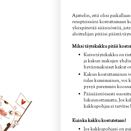
Ajattelin, että olisi paikalla
resepteissäni kostuttamaan 
yleispätevää säännöstöä, jot
aloittelijan pitäisi päästä t
Miksi täytekakku pitää kostut
Kuiva täytekakku on tie
ja kakun makujen yhdist
hyvänmakuiset kakut ova
Kakun kostuttaminen voi
tulee kumimainen, voi 
pysyä paremmin koossa,
Pääsääntöisesti suositt
lukuunottamatta. Jos kak
kakkupohjaa ei tarvitse 
Kuinka kakku kostutetaan?
Jos kakkupohjasi on pai