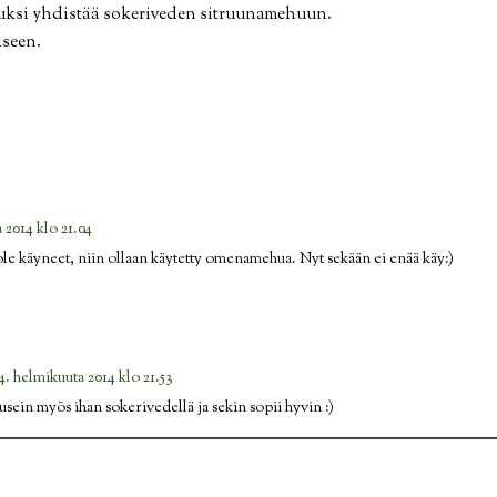
puksi yhdistää sokeriveden sitruunamehuun.
iseen.
 2014 klo 21.04
ole käyneet, niin ollaan käytetty omenamehua. Nyt sekään ei enää käy:)
4. helmikuuta 2014 klo 21.53
usein myös ihan sokerivedellä ja sekin sopii hyvin :)