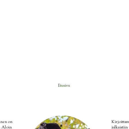
Etusivu
inen on
Kirjoittam
i. Aloin
julkaistii