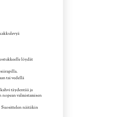
 kakkulevyä
kostukkeelle löydät
siirapilla.
an tai vedellä
 kahvi täydentää ja
en nopean valmistamisen
. Suosittelen näitäkin