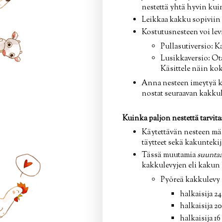
nestettä yhtä hyvin kui
Leikkaa kakku sopiviin o
Kostutusnesteen voi levi
Pullasutiversio: Ka
Lusikkaversio: Ota
Käsittele näin ko
Anna nesteen imeytyä ka
nostat seuraavan kakkul
Kuinka paljon nestettä tarvita
Käytettävän nesteen mä
täytteet sekä kakuntekij
Tässä muutamia
suuntaa
kakkulevyjen eli kakun 
Pyöreä kakkulevy
halkaisija 24
halkaisija 20
halkaisija 16 