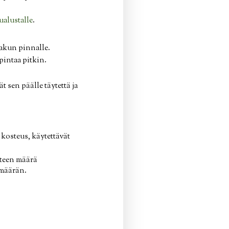
alustalle
.
 kakun pinnalle.
pintaa pitkin.
 sen päälle täytettä ja
osteus, käytettävät
steen määrä
emäärän.