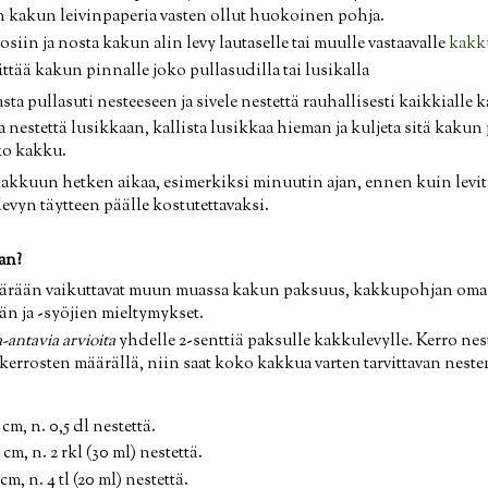
n kakun leivinpaperia vasten ollut huokoinen pohja.
siin ja nosta kakun alin levy lautaselle tai muulle vastaavalle
kakku
ttää kakun pinnalle joko pullasudilla tai lusikalla
sta pullasuti nesteeseen ja sivele nestettä rauhallisesti kaikkialle
 nestettä lusikkaan, kallista lusikkaa hieman ja kuljeta sitä kakun 
ko kakku.
kkuun hetken aikaa, esimerkiksi minuutin ajan, ennen kuin levität
evyn täytteen päälle kostutettavaksi.
an?
ärään vaikuttavat muun muassa kakun paksuus, kakkupohjan oma k
än ja -syöjien mieltymykset.
-antavia arvioita
yhdelle 2-senttiä paksulle kakkulevylle. Kerro ne
kerrosten määrällä, niin saat koko kakkua varten tarvittavan nest
 cm, n. 0,5 dl nestettä.
 cm, n. 2 rkl (30 ml) nestettä.
cm, n. 4 tl (20 ml) nestettä.