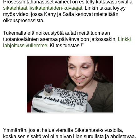
Prosessin tähänastiset vaiheet on esitelty kattavasti sivulla
sikatehtaat.fi/sikatehtaiden-kuvaajat
. Linkin takaa löytyy
myös video, jossa Karry ja Saila kertovat mietteitään
oikeusprosessista.
Tukemalla eläinoikeustyötä autat meitä tuomaan
tuotantoeläinten asemaa päivänvaloon jatkossakin.
Linkki
lahjoitussivullemme
. Kiitos tuestasi!"
Ymmärrän, jos et halua vierailla Sikatehtaat-sivustolla,
koska sen sisältö voi olla aivan liian surullista ja ahdistavaa.