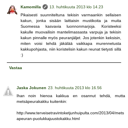
Kamomilla
13. huhtikuuta 2013 klo 14.23
Pikaisesti suunniteltuna tekisin varmaankin sellaisen
kakun, jonka sisään laittaisin mustikoita ja muita
Suomessa kasvavia luonnonmarjoja. Koristeeksi
kakulle muovailisin mantelimassasta varpuja ja tekisin
kakun pinnalle myös peuranjäljet. Jos jotenkin keksisin,
miten voisi tehdä jäkälää vaikkapa murennetusta
kakkupohjasta, niin koristelisin kakun reunat tietysti sillä
:)
Vastaa
Jaska Jokunen
23. huhtikuuta 2013 klo 16.56
Ihan noin hienoa kakkua en osannut tehdä, mutta
metsäpeurakakku kuitenkin:
http://www.terveisetravintoketjunhuipulta.com/2013/04/mets
apeuran-puolukkajuustokakku.html