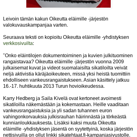
Leivoin tämän kakun Oikeutta eläimille -järjestön
valokuvauskampanjaa varten.
Seuraava teksti on kopioitu Oikeutta eläimille -yhdistyksen
verkkosivuilta
:
"Onko eläintilojen dokumentoiminen ja kuvien julkituominen
rangaistavaa? Oikeutta eläimille -järjestön vuonna 2009
julkaisemat kuvat ja videot suomalaisilta sikatiloilta veivät
neljä aktivistia käräjäoikeuteen, missä yksi heistä tuomittiin
ehdolliseen vankeusrangaistukseen. Asian käsittely jatkuu
16.-17. huhtikuuta 2013 Turun hovioikeudessa.
Karry Hedberg ja Saila Kivelä ovat kertoneet avoimesti
sikatiloilla näkemästään ja kokemastaan. Heille vaaditaan
vankeusrangaistuksia ja yli sadan tuhannen euron
vahingonkorvauksia julkisrauhan häirinnästä ja törkeästä
kunnianloukkauksesta. Lisäksi kaksi muuta Oikeutta
eläimille -yhdistyksen jäsentä on syytettyinä, koska järjestön
nettisivuilla on ollut linkki sikatehtaat.fi-kampanjasivustolle.