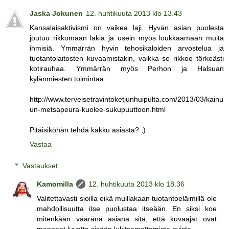
Jaska Jokunen
12. huhtikuuta 2013 klo 13.43
Kansalaisaktivismi on vaikea laji. Hyvän asian puolesta
joutuu rikkomaan lakia ja usein myös loukkaamaan muita
ihmisiä. Ymmärrän hyvin tehosikaloiden arvostelua ja
tuotantolaitosten kuvaamistakin, vaikka se rikkoo törkeästi
kotirauhaa. Ymmärrän myös Perhon ja Halsuan
kylänmiesten toimintaa:
http://www.terveisetravintoketjunhuipulta.com/2013/03/kainu
un-metsapeura-kuolee-sukupuuttoon.html
Pitäisiköhän tehdä kakku asiasta? ;)
Vastaa
Vastaukset
Kamomilla
12. huhtikuuta 2013 klo 18.36
Valitettavasti sioilla eikä muillakaan tuotantoeläimillä ole
mahdollisuutta itse puolustaa itseään. En siksi koe
mitenkään vääränä asiana sitä, että kuvaajat ovat
menneet luvatta sisään lukitsemattomista ovista.