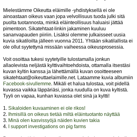
Mielestämme Oikeutta eläimille -yhdistyksellä ei ole
ainoastaan oikeus vaan jopa velvollisuus tuoda julki sitä
puolta tuotannosta, minkä eläinteollisuus haluaisi jättää
pimentoon. Sikatehtaat-linkin jakaminen kuuluu
sananvapauden piiriin. Lisäksi olemme julkaisseet uusia
kuvia sikatiloilta jälleen vuonna 2011. Yhtään sikatilallista ei
ole ollut syytettynä missään vaiheessa oikeusprosessia.
Voit osoittaa tukesi syytetyille tulostamalla jonkun
allaolevista neljästä kylttivaihtoehdoista, ottamalla itsestäsi
kuvan kyltin kanssa ja lähettämällä kuvan osoitteeseen
sikatehtaat@oikeuttaelaimille.net. Lataamme kuvia albumiin
Facebook-sivullemme
. Mikäli et halua tulostaa, voit pidellä
kuvassa vaikka läppäriäsi, jonka ruudulla on kuva kyltistä.
Tyyli on vapaa, kunhan kuvassa olet sinä ja kyltti!
1.
Sikaloiden kuvaaminen ei ole rikos!
2.
Ihmisillä on oikeus tietää miltä eläintuotanto näyttää
3.
Minä olen kasvissyöjä näiden kuvien takia
4.
I support investigations on pig farms