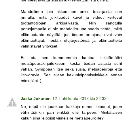
Mahdollinen lain rikkominen onkin toissijaista sen
rinnalla, mitä julkituodut kuvat ja videot kertovat
tuotantotilojen arkipäivästä. Niin sanotulla
perusjampalla ei ole mahdollisuutta saada tietää, miltä
eläintuotanto näyttää, jos tiedon antajana ovat vain
eläintuottajat, heidän etujärjestönsä ja eläintuotteita
valmistavat yritykset.
En ota sen kummemmin kantaa linkittämääsi
metsäpeurakirjoitukseen, koska tiedän asiasta suht
vähän. Symppaan itse sekä susia, metsäpeuroja että
liito-oravia. Sen sijaan kakunleipomisvinkkejä annan
mielelläni :)
Jaska Jokunen
12. huhtikuuta 2013 klo 22.33
No, enpä ole juurikaan kakkuja ennen leiponut, joten
vähintäänkin pari vinkkiä olisi tarpeen. Minkälaisen
kakun sinä leipoisit viimeisille metsäpeuroille?