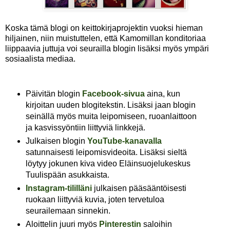
Koska tämä blogi on keittokirjaprojektin vuoksi hieman
hiljainen, niin muistuttelen, että Kamomillan konditoriaa
liippaavia juttuja voi seurailla blogin lisäksi myös ympäri
sosiaalista mediaa.
Päivitän blogin
Facebook-sivua
aina, kun
kirjoitan uuden blogitekstin. Lisäksi jaan blogin
seinällä myös muita leipomiseen, ruoanlaittoon
ja kasvissyöntiin liittyviä linkkejä.
Julkaisen blogin
YouTube-kanavalla
satunnaisesti leipomisvideoita. Lisäksi sieltä
löytyy jokunen kiva video Eläinsuojelukeskus
Tuulispään asukkaista.
Instagram-tililläni
julkaisen pääsääntöisesti
ruokaan liittyviä kuvia, joten tervetuloa
seurailemaan sinnekin.
Aloittelin juuri myös
Pinterestin
saloihin