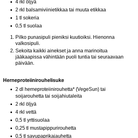
4 rkl öljyä
2 rkl balsamiviinietikkaa tai muuta etikkaa
1 tl sokeria
0,5 tl suolaa
Pilko punasipuli pieniksi kuutioiksi. Hienonna
valkosipuli.
Sekoita kaikki ainekset ja anna marinoitua
jääkaapissa vähintään puoli tuntia tai seuraavaan
päivään.
Herneproteiinirouhelisuke
2 dl herneproteiinirouhetta* (VegeSun) tai
soijarouhetta tai soijahiutaleita
2 rkl öljyä
4 rkl vettä
0,5 tl yrttisuolaa
0,25 tl mustapippurirouhetta
0,5 tl savupaprikajauhetta