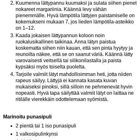
Kuumenna lättypannu kuumaksi ja sulata siihen pienet
nokareet margariinia. Käännä levy vähän
pienemmälle. Hyvä lämpötila lättyjen paistamiselle on
kokemukseni mukaan 7, jos lieden lämpötila-asteikko
on 1–12.
Kaada jokaisen lättypannun koloon noin
ruokalusikallinen taikinaa. Anna lätyn paistua
koskematta siihen niin kauan, että sen pinta hyytyy ja
reunoilta näkee, että se on saanut väriä. Käännä lätty
varovaisesti veitsellä tai silikonilastalla ja paista
kypsäksi myös toiselta puolelta.
Tarjoile valmiit lätyt mahdollisimman heti, jotta niiden
rapeus säilyy. Lättyjä ei kannata kasata kuvan
mukaiseksi pinoksi, sillä silloin ne pehmenevät hyvin
nopeasti. Hyvä tapa säilyttää valmiit lätyt on laittaa ne
ritilälle vierekkäin odottelemaan syömistä.
Marinoitu punasipuli
2 pientä tai 1 iso punasipuli
1 valkosipulinkynsi