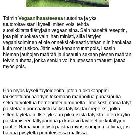
Toimin
Vegaanihaasteessa
tuutorina ja yksi
tuutoroitavistani kyseli, miten voisi tehdä
suosikkitattarilättyjään vegaanisina. Sain häneltä reseptin,
jota piti muokata vain ihan ministi, sillä lättyjen
veganisoiminen ei ole onneksi oikeasti yhtään niin hankalaa
kuin moni uskoo. Jätin vain kananmunat pois, lisäsin
hieman jauhojen määrää ja ripsautin sekaan pienen määrän
leivinjauhetta, jonka senkin voi halutessaan taatusti jättää
myös pois.
Hän myös kyseli täyteideoita, joten ruokakaappini
tarkistettuani päädyin tekemään marinoitua punasipulia
sekä turvotettua herneproteiinirouhetta. Ilmeisesti nämä lätyt
paistetaan normaalisti isoiksi lätyiksi tai crepeiksi, jotka
sitten täytetään. Itse tykkään pikkuisista lätyistä, joten käytin
paistamiseen lättypannua ja kasasin täytteet pikkulättyjen
päälle. Nämä voi tietysti paistaa myös isompina lättyinä, jos
haluaa pysytellä perinteisessä mallissa.