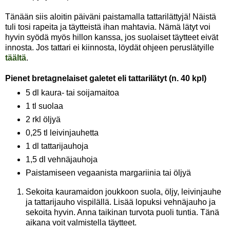
Tänään siis aloitin päiväni paistamalla tattarilättyjä! Näistä
tuli tosi rapeita ja täytteistä ihan mahtavia. Nämä lätyt voi
hyvin syödä myös hillon kanssa, jos suolaiset täytteet eivät
innosta. Jos tattari ei kiinnosta, löydät ohjeen peruslätyille
täältä
.
Pienet bretagnelaiset galetet eli tattarilätyt (n. 40 kpl)
5 dl kaura- tai soijamaitoa
1 tl suolaa
2 rkl öljyä
0,25 tl leivinjauhetta
1 dl tattarijauhoja
1,5 dl vehnäjauhoja
Paistamiseen vegaanista margariinia tai öljyä
Sekoita kauramaidon joukkoon suola, öljy, leivinjauhe
ja tattarijauho vispilällä. Lisää lopuksi vehnäjauho ja
sekoita hyvin. Anna taikinan turvota puoli tuntia. Tänä
aikana voit valmistella täytteet.