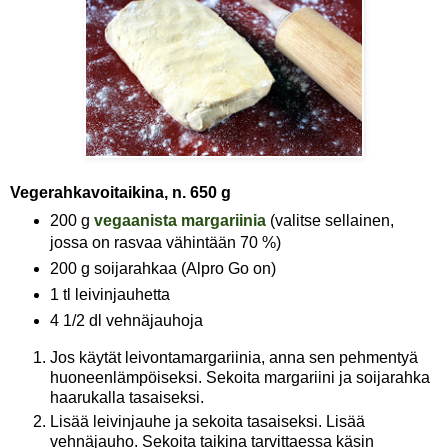
Vegerahkavoitaikina, n. 650 g
200 g
vegaanista margariinia
(valitse sellainen,
jossa on rasvaa vähintään 70 %)
200 g soijarahkaa (Alpro Go on)
1 tl leivinjauhetta
4 1/2 dl vehnäjauhoja
Jos käytät leivontamargariinia, anna sen pehmentyä
huoneenlämpöiseksi. Sekoita margariini ja soijarahka
haarukalla tasaiseksi.
Lisää leivinjauhe ja sekoita tasaiseksi. Lisää
vehnäjauho. Sekoita taikina tarvittaessa käsin