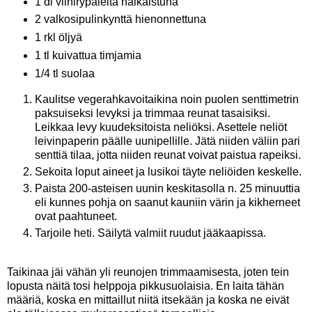
1 dl viinirypäleitä halkaistuna
2 valkosipulinkynttä hienonnettuna
1 rkl öljyä
1 tl kuivattua timjamia
1/4 tl suolaa
Kaulitse vegerahkavoitaikina noin puolen senttimetrin
paksuiseksi levyksi ja trimmaa reunat tasaisiksi.
Leikkaa levy kuudeksitoista neliöksi. Asettele neliöt
leivinpaperin päälle uunipellille. Jätä niiden väliin pari
senttiä tilaa, jotta niiden reunat voivat paistua rapeiksi.
Sekoita loput aineet ja lusikoi täyte neliöiden keskelle.
Paista 200-asteisen uunin keskitasolla n. 25 minuuttia
eli kunnes pohja on saanut kauniin värin ja kikherneet
ovat paahtuneet.
Tarjoile heti. Säilytä valmiit ruudut jääkaapissa.
Taikinaa jäi vähän yli reunojen trimmaamisesta, joten tein
lopusta näitä tosi helppoja pikkusuolaisia. En laita tähän
määriä, koska en mittaillut niitä itsekään ja koska ne eivät