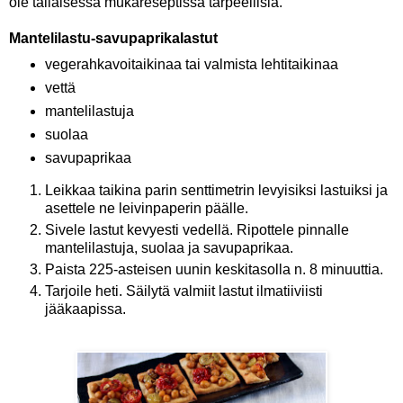
ole tällaisessa mukareseptissä tarpeellisia.
Mantelilastu-savupaprikalastut
vegerahkavoitaikinaa tai valmista lehtitaikinaa
vettä
mantelilastuja
suolaa
savupaprikaa
Leikkaa taikina parin senttimetrin levyisiksi lastuiksi ja
asettele ne leivinpaperin päälle.
Sivele lastut kevyesti vedellä. Ripottele pinnalle
mantelilastuja, suolaa ja savupaprikaa.
Paista 225-asteisen uunin keskitasolla n. 8 minuuttia.
Tarjoile heti. Säilytä valmiit lastut ilmatiiviisti
jääkaapissa.