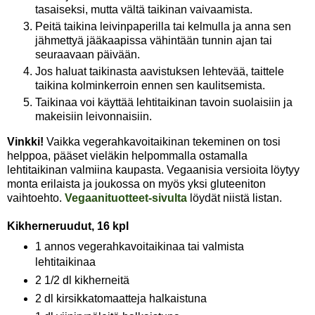
tasaiseksi, mutta vältä taikinan vaivaamista.
Peitä taikina leivinpaperilla tai kelmulla ja anna sen
jähmettyä jääkaapissa vähintään tunnin ajan tai
seuraavaan päivään.
Jos haluat taikinasta aavistuksen lehtevää, taittele
taikina kolminkerroin ennen sen kaulitsemista.
Taikinaa voi käyttää lehtitaikinan tavoin suolaisiin ja
makeisiin leivonnaisiin.
Vinkki!
Vaikka vegerahkavoitaikinan tekeminen on tosi
helppoa, pääset vieläkin helpommalla ostamalla
lehtitaikinan valmiina kaupasta. Vegaanisia versioita löytyy
monta erilaista ja joukossa on myös yksi gluteeniton
vaihtoehto.
Vegaanituotteet-sivulta
löydät niistä listan.
Kikherneruudut, 16 kpl
1 annos vegerahkavoitaikinaa tai valmista
lehtitaikinaa
2 1/2 dl kikherneitä
2 dl kirsikkatomaatteja halkaistuna