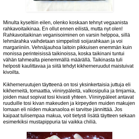
Minulta kyseltiin eilen, olenko koskaan tehnyt vegaanista
rahkavoitaikinaa. En ollut ennen eilistä, mutta nyt olen!
Rahkavoitaikinan veganisoiminen on varsin helppoa, sillä
lehmärahka vaihdetaan simppelisti soijarahkaan ja voi
margariiniin. Vehnäjauhoa laitoin pikkuisen enemmän kuin
monissa perinteisissä taikinoissa, koska taikinani tuntui
vähän tahmealta pienemmällä määrällä. Taikinasta tuli
helposti kaulittavaa ja siitä tehdyt kikherneruudut maistuivat
kivoilta.
Kikherneruutujen täytteenä on tosi yksinkertaisia juttuja eli
kikherneitä, tomaattia, viinirypäleitä, valkosipulia ja timjamia,
joiden maut sopivat tosi kivasti yhteen. Viinirypäleet antavat
ruuduille tosi kivan makeuden ja kirpeyden muiden makujen
lomaan eli niiden mukanaoloa ei tarvitse jännittää. Jos
kaipaat tulisempaa makua, voit tietysti lisätä täytteen sekaan
esimerkiksi mustapippuria tai vaikka chiliä.