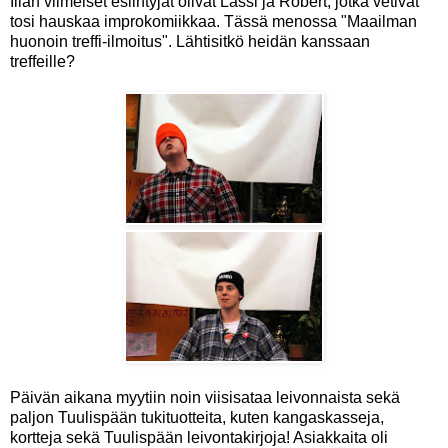
Illan viimeiset esiintyjät olivat Lassi ja Robert, jotka vetivät
tosi hauskaa improkomiikkaa. Tässä menossa "Maailman
huonoin treffi-ilmoitus". Lähtisitkö heidän kanssaan
treffeille?
Päivän aikana myytiin noin viisisataa leivonnaista sekä
paljon Tuulispään tukituotteita, kuten kangaskasseja,
kortteja sekä Tuulispään leivontakirjoja! Asiakkaita oli