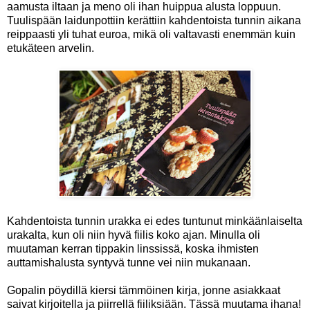
aamusta iltaan ja meno oli ihan huippua alusta loppuun.
Tuulispään laidunpottiin kerättiin kahdentoista tunnin aikana
reippaasti yli tuhat euroa, mikä oli valtavasti enemmän kuin
etukäteen arvelin.
Kahdentoista tunnin urakka ei edes tuntunut minkäänlaiselta
urakalta, kun oli niin hyvä fiilis koko ajan. Minulla oli
muutaman kerran tippakin linssissä, koska ihmisten
auttamishalusta syntyvä tunne vei niin mukanaan.
Gopalin pöydillä kiersi tämmöinen kirja, jonne asiakkaat
saivat kirjoitella ja piirrellä fiiliksiään. Tässä muutama ihana!