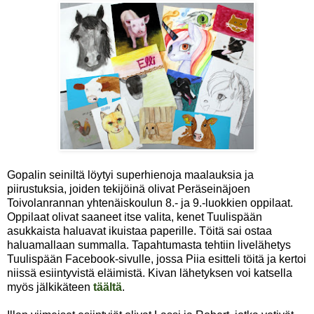
Gopalin seiniltä löytyi superhienoja maalauksia ja
piirustuksia, joiden tekijöinä olivat Peräseinäjoen
Toivolanrannan yhtenäiskoulun 8.- ja 9.-luokkien oppilaat.
Oppilaat olivat saaneet itse valita, kenet Tuulispään
asukkaista haluavat ikuistaa paperille. Töitä sai ostaa
haluamallaan summalla. Tapahtumasta tehtiin livelähetys
Tuulispään Facebook-sivulle, jossa Piia esitteli töitä ja kertoi
niissä esiintyvistä eläimistä. Kivan lähetyksen voi katsella
myös jälkikäteen
täältä
.