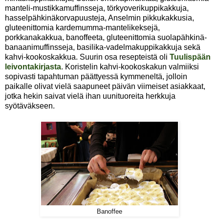
manteli-mustikkamuffinsseja, törkyoverikuppikakkuja,
hasselpähkinäkorvapuusteja, Anselmin pikkukakkusia,
gluteenittomia kardemumma-mantelikeksejä,
porkkanakakkua, banoffeeta, gluteenittomia suolapähkinä-
banaanimuffinsseja, basilika-vadelmakuppikakkuja sekä
kahvi-kookoskakkua. Suurin osa resepteistä oli
Tuulispään
leivontakirjasta
. Koristelin kahvi-kookoskakun valmiiksi
sopivasti tapahtuman päättyessä kymmeneltä, jolloin
paikalle olivat vielä saapuneet päivän viimeiset asiakkaat,
jotka hekin saivat vielä ihan uunituoreita herkkuja
syötäväkseen.
Banoffee