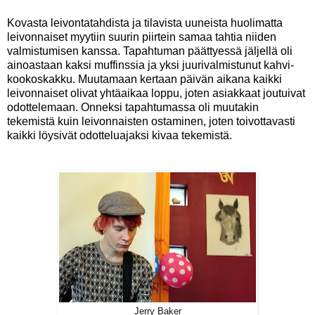
Kovasta leivontatahdista ja tilavista uuneista huolimatta
leivonnaiset myytiin suurin piirtein samaa tahtia niiden
valmistumisen kanssa. Tapahtuman päättyessä jäljellä oli
ainoastaan kaksi muffinssia ja yksi juurivalmistunut kahvi-
kookoskakku. Muutamaan kertaan päivän aikana kaikki
leivonnaiset olivat yhtäaikaa loppu, joten asiakkaat joutuivat
odottelemaan. Onneksi tapahtumassa oli muutakin
tekemistä kuin leivonnaisten ostaminen, joten toivottavasti
kaikki löysivät odotteluajaksi kivaa tekemistä.
Jerry Baker