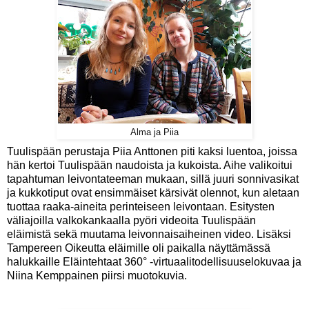
Alma ja Piia
Tuulispään perustaja Piia Anttonen piti kaksi luentoa, joissa
hän kertoi Tuulispään naudoista ja kukoista. Aihe valikoitui
tapahtuman leivontateeman mukaan, sillä juuri sonnivasikat
ja kukkotiput ovat ensimmäiset kärsivät olennot, kun aletaan
tuottaa raaka-aineita perinteiseen leivontaan. Esitysten
väliajoilla valkokankaalla pyöri videoita Tuulispään
eläimistä sekä muutama leivonnaisaiheinen video. Lisäksi
Tampereen Oikeutta eläimille oli paikalla näyttämässä
halukkaille Eläintehtaat 360° -virtuaalitodellisuuselokuvaa ja
Niina Kemppainen piirsi muotokuvia.