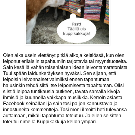
Olen aika usein viettänyt pitkiä aikoja keittiössä, kun olen
leiponut erilaisiin tapahtumiin tarjottavia tai myyntituotteita.
Sain kesällä vähän toisenlaisen idean leivontamaratonista
Tuulispään laidunkeräyksen hyväksi. Sen sijaan, että
leipoisin leivonnaiset valmiiksi ennen tapahtumaa,
halusinkin tehdä siitä itse leipomisesta tapahtuman. Olisi
siistiä leipoa tuntikausia putkeen, tavata samalla kivoja
ihmisiä ja kuunnella vaikkapa musiikkia. Kerroin asiasta
Facebook-seinälläni ja sain tosi paljon kannustavia ja
innostuneita kommentteja. Tosi moni ilmoitti heti tulevansa
auttamaan, mikäli tapahtuma toteutuu. Ja eilen se sitten
toteutui nimellä Kuppikakkuja kellon ympäri.