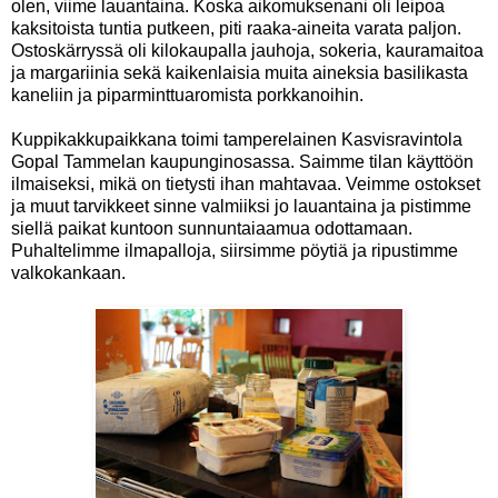
olen, viime lauantaina. Koska aikomuksenani oli leipoa
kaksitoista tuntia putkeen, piti raaka-aineita varata paljon.
Ostoskärryssä oli kilokaupalla jauhoja, sokeria, kauramaitoa
ja margariinia sekä kaikenlaisia muita aineksia basilikasta
kaneliin ja piparminttuaromista porkkanoihin.
Kuppikakkupaikkana toimi tamperelainen Kasvisravintola
Gopal Tammelan kaupunginosassa. Saimme tilan käyttöön
ilmaiseksi, mikä on tietysti ihan mahtavaa. Veimme ostokset
ja muut tarvikkeet sinne valmiiksi jo lauantaina ja pistimme
siellä paikat kuntoon sunnuntaiaamua odottamaan.
Puhaltelimme ilmapalloja, siirsimme pöytiä ja ripustimme
valkokankaan.