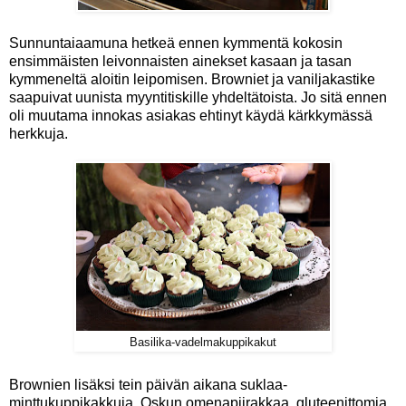
Sunnuntaiaamuna hetkeä ennen kymmentä kokosin
ensimmäisten leivonnaisten ainekset kasaan ja tasan
kymmeneltä aloitin leipomisen. Browniet ja vaniljakastike
saapuivat uunista myyntitiskille yhdeltätoista. Jo sitä ennen
oli muutama innokas asiakas ehtinyt käydä kärkkymässä
herkkuja.
Basilika-vadelmakuppikakut
Brownien lisäksi tein päivän aikana suklaa-
minttukuppikakkuja, Oskun omenapiirakkaa, gluteenittomia