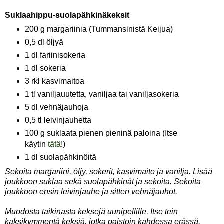
Suklaahippu-suolapähkinäkeksit
200 g margariinia (Tummansinistä Keijua)
0,5 dl öljyä
1 dl fariinisokeria
1 dl sokeria
3 rkl kasvimaitoa
1 tl vaniljauutetta, vaniljaa tai vaniljasokeria
5 dl vehnäjauhoja
0,5 tl leivinjauhetta
100 g suklaata pienen pieninä paloina (Itse
käytin
tätä
!)
1 dl suolapähkinöitä
Sekoita margariini, öljy, sokerit, kasvimaito ja vanilja. Lisää
joukkoon suklaa sekä suolapähkinät ja sekoita. Sekoita
joukkoon ensin leivinjauhe ja sitten vehnäjauhot.
Muodosta taikinasta keksejä uunipellille. Itse tein
kaksikymmentä keksiä, jotka paistoin kahdessa erässä.