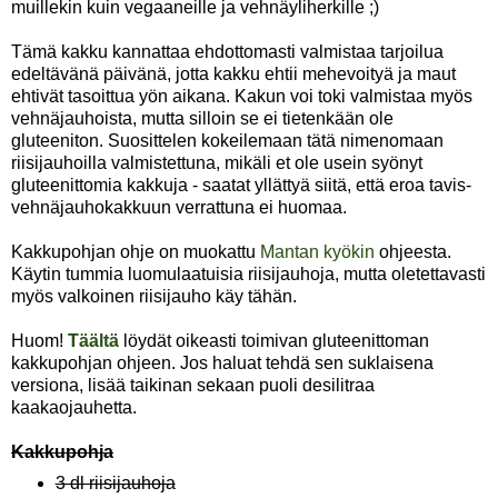
muillekin kuin vegaaneille ja vehnäyliherkille ;)
Tämä kakku kannattaa ehdottomasti valmistaa tarjoilua
edeltävänä päivänä, jotta kakku ehtii mehevoityä ja maut
ehtivät tasoittua yön aikana. Kakun voi toki valmistaa myös
vehnäjauhoista, mutta silloin se ei tietenkään ole
gluteeniton. Suosittelen kokeilemaan tätä nimenomaan
riisijauhoilla valmistettuna, mikäli et ole usein syönyt
gluteenittomia kakkuja - saatat yllättyä siitä, että eroa tavis-
vehnäjauhokakkuun verrattuna ei huomaa.
Kakkupohjan ohje on muokattu
Mantan kyökin
ohjeesta.
Käytin tummia luomulaatuisia riisijauhoja, mutta oletettavasti
myös valkoinen riisijauho käy tähän.
Huom!
Täältä
löydät oikeasti toimivan gluteenittoman
kakkupohjan ohjeen. Jos haluat tehdä sen suklaisena
versiona, lisää taikinan sekaan puoli desilitraa
kaakaojauhetta.
Kakkupohja
3 dl riisijauhoja