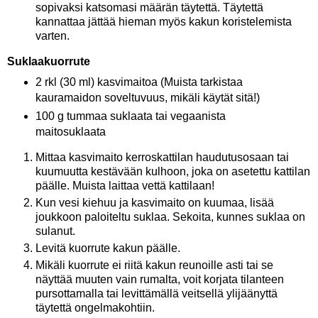
sopivaksi katsomasi määrän täytettä. Täytettä
kannattaa jättää hieman myös kakun koristelemista
varten.
Suklaakuorrute
2 rkl (30 ml) kasvimaitoa (Muista tarkistaa
kauramaidon soveltuvuus, mikäli käytät sitä!)
100 g tummaa suklaata tai vegaanista
maitosuklaata
Mittaa kasvimaito kerroskattilan haudutusosaan tai
kuumuutta kestävään kulhoon, joka on asetettu kattilan
päälle. Muista laittaa vettä kattilaan!
Kun vesi kiehuu ja kasvimaito on kuumaa, lisää
joukkoon paloiteltu suklaa. Sekoita, kunnes suklaa on
sulanut.
Levitä kuorrute kakun päälle.
Mikäli kuorrute ei riitä kakun reunoille asti tai se
näyttää muuten vain rumalta, voit korjata tilanteen
pursottamalla tai levittämällä veitsellä ylijäänyttä
täytettä ongelmakohtiin.