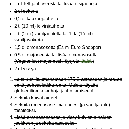
1 dl Teff-jauhoseosta tai lisää riisijauhoja
2 dl sokeria
0,5 dl kaakaojauhetta
2 tl (10 ml) leivinjauhetta
1 tl (5 ml) vaniljauutetta tai 1 rkl (15 ml)
vaniljasokeria
1,5 dl omenasosetta (Esim. Euro-Shopper)
0,5 dl majoneesia tai lisää omenasosetta
(Vegaaniset majoneesit löytyvät
täältä
!)
2 dl vissyä
Laita uuni kuumenemaan 175 C-asteeseen ja rasvaa
sekä jauhota kakkuvuoka. Muista käyttää
gluteenittomia jauhoja jauhottamiseen!
Sekoita kuivat aineet.
Sekoita omenasose, majoneesi (ja vaniljauute)
tasaiseksi.
Lisää omenasoseseos ja vissy kuivien aineiden
joukkoon ja sekoita tasaiseksi.