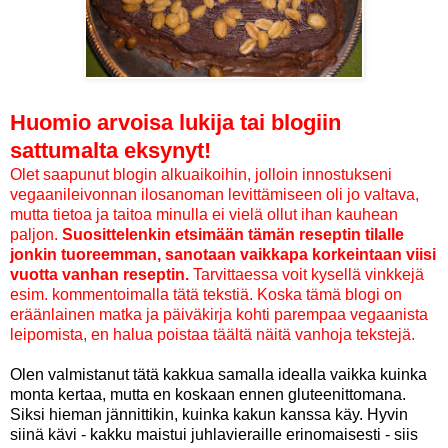
Huomio arvoisa lukija tai blogiin
sattumalta eksynyt!
Olet saapunut blogin alkuaikoihin, jolloin innostukseni
vegaanileivonnan ilosanoman levittämiseen oli jo valtava,
mutta tietoa ja taitoa minulla ei vielä ollut ihan kauhean
paljon.
Suosittelenkin etsimään tämän reseptin tilalle
jonkin tuoreemman, sanotaan vaikkapa korkeintaan viisi
vuotta vanhan reseptin.
Tarvittaessa voit kysellä vinkkejä
esim. kommentoimalla tätä tekstiä. Koska tämä blogi on
eräänlainen matka ja päiväkirja kohti parempaa vegaanista
leipomista, en halua poistaa täältä näitä vanhoja tekstejä.
Olen valmistanut tätä kakkua samalla idealla vaikka kuinka
monta kertaa, mutta en koskaan ennen gluteenittomana.
Siksi hieman jännittikin, kuinka kakun kanssa käy. Hyvin
siinä kävi - kakku maistui juhlavieraille erinomaisesti - siis