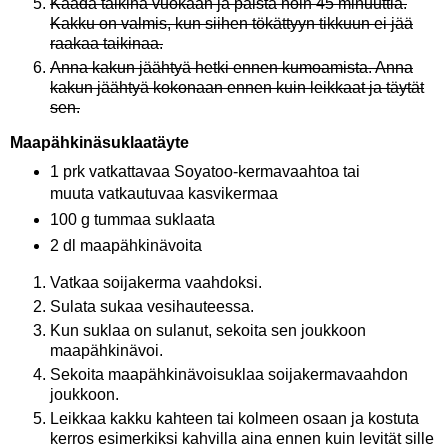
Kaada taikina vuokaan ja paista noin 45 minuuttia.
Kakku on valmis, kun siihen tökättyyn tikkuun ei jää
raakaa taikinaa.
Anna kakun jäähtyä hetki ennen kumoamista. Anna
kakun jäähtyä kokonaan ennen kuin leikkaat ja täytät
sen.
Maapähkinäsuklaatäyte
1 prk vatkattavaa Soyatoo-kermavaahtoa tai
muuta vatkautuvaa kasvikermaa
100 g tummaa suklaata
2 dl maapähkinävoita
Vatkaa soijakerma vaahdoksi.
Sulata sukaa vesihauteessa.
Kun suklaa on sulanut, sekoita sen joukkoon
maapähkinävoi.
Sekoita maapähkinävoisuklaa soijakermavaahdon
joukkoon.
Leikkaa kakku kahteen tai kolmeen osaan ja kostuta
kerros esimerkiksi kahvilla aina ennen kuin levität sille