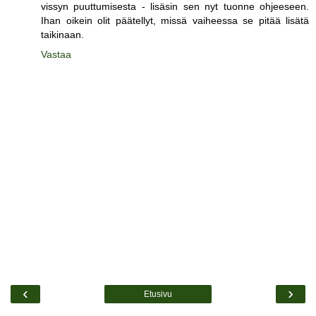
vissyn puuttumisesta - lisäsin sen nyt tuonne ohjeeseen.
Ihan oikein olit päätellyt, missä vaiheessa se pitää lisätä
taikinaan.
Vastaa
‹
›
Etusivu