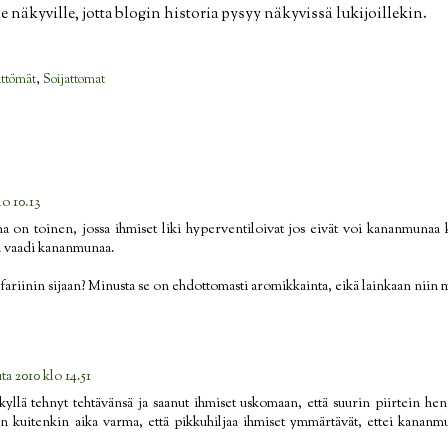
äkyville, jotta blogin historia pysyy näkyvissä lukijoillekin.
ättömät
,
Soijattomat
lo 10.13
kina on toinen, jossa ihmiset liki hyperventiloivat jos eivät voi kananmunaa
la vaadi kananmunaa.
fariinin sijaan? Minusta se on ehdottomasti aromikkainta, eikä lainkaan niin 
ta 2010 klo 14.51
llä tehnyt tehtävänsä ja saanut ihmiset uskomaan, että suurin piirtein he
 kuitenkin aika varma, että pikkuhiljaa ihmiset ymmärtävät, ettei kananmu