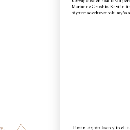
Korvapuustien sisälle voi perin
Marianne Crushia. Käytän its
täytteet soveltuvat toki myös
Tämän kirjoituksen ylin eli t