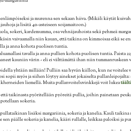
ju-margariinia
nlämpöiseksi ja murenna sen sekaan hiiva. (Mikäli käytät kuivahii
uhoja ja lisätä 40-asteiseen soijamaitoon.)
ola, sokeri, kardemumma, osa vehnäjauhoista sekä pehmeä margar
käsin vaivaamalla niin kauan, että taikina on kimmoisaa eikä se enä
lla ja anna kohota puolisen tuntia.
aluamallasi tavalla ja anna pullien kohota puolisen tuntia. Paista 2
saaneet kauniin värin - eli ei välttämättä ihan niin tummanruskean 
 voidella yhtään millään! Pulliin saa hyvän kiillon, kun ne voitelee 
esi sopii myös ja siihen löytyy ainekset jokaiselta pullanleipojalta: 
ikherneiden liemellä. Muita pullanvoiteluvinkkejä voit lukea
täält
 että taikinasta pyöritellään pyöreitä pullia, joihin painetaan peuk
ipotellaan sokeria.
 pullataikinan lisäksi margariinia, sokeria ja kanelia. Kauli taikin
le sen päälle sokeria ja kanelia, kääri rullalle, leikkaa paloiksi ja p