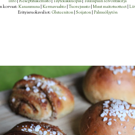
Info
|
Reseptihakemisto
|
Täytekakkuopas
|
Tuulispään leivontakirja
n korvaat:
Kananmuna
|
Kermavaahto
|
Tuorejuusto
|
Muut maitotuotteet
|
Lii
Erityisruokavaliot:
Gluteeniton
|
Soijaton
|
Palmuöljytön