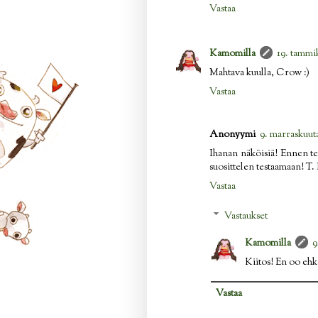
Vastaa
Kamomilla
19. tammik
Mahtava kuulla, Crow :)
Vastaa
Anonyymi
9. marraskuuta
Ihanan näköisiä! Ennen tei
suosittelen testaamaan! T. 
Vastaa
Vastaukset
Kamomilla
9
Kiitos! En oo ehk
Vastaa