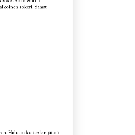
 kookoshiutaleita tai
alkoinen sokeri. Samat
een. Halusin kuitenkin jättää