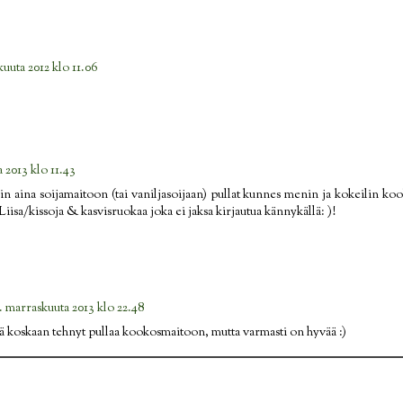
uuta 2012 klo 11.06
 2013 klo 11.43
n aina soijamaitoon (tai vaniljasoijaan) pullat kunnes menin ja kokeilin kooko
Liisa/kissoja & kasvisruokaa joka ei jaksa kirjautua kännykällä: )!
. marraskuuta 2013 klo 22.48
ä koskaan tehnyt pullaa kookosmaitoon, mutta varmasti on hyvää :)