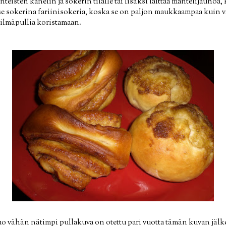
teisten kanelin ja sokerin tilalle tai lisäksi laittaa mantelijauhoa,
e sokerina fariinisokeria, koska se on paljon maukkaampaa kuin v
 silmäpullia koristamaan.
uo vähän nätimpi pullakuva on otettu pari vuotta tämän kuvan jälk