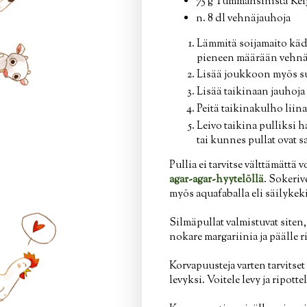
75 g Tummansinistä Kei
n. 8 dl vehnäjauhoja
Lämmitä soijamaito käde
pieneen määrään vehnäja
Lisää joukkoon myös su
Lisää taikinaan jauhoja 
Peitä taikinakulho liina
Leivo taikina pulliksi h
tai kunnes pullat ovat 
Pullia ei tarvitse välttämättä
agar-agar-hyytelöllä
. Sokeriv
myös aquafaballa eli säilykek
Silmäpullat valmistuvat siten,
nokare margariinia ja päälle r
Korvapuusteja varten tarvitset
levyksi. Voitele levy ja ripotte