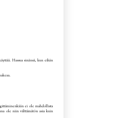
 käyttää. Hassua sinänsä, kun eihän
makeaa.
ngittäminenkään ei ole mahdollista
na ole niin välttämätön asia kuin