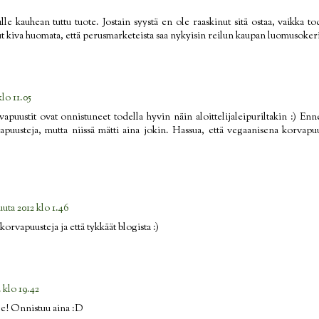
le kauhean tuttu tuote. Jostain syystä en ole raaskinut sitä ostaa, vaikka t
t kiva huomata, että perusmarketeista saa nykyisin reilun kaupan luomusokeria
klo 11.05
vapuustit ovat onnistuneet todella hyvin näin aloittelijaleipuriltakin :) Enne
puusteja, mutta niissä mätti aina jokin. Hassua, että vegaanisena korvapuu
uta 2012 klo 1.46
 korvapuusteja ja että tykkäät blogista :)
 klo 19.42
je! Onnistuu aina :D