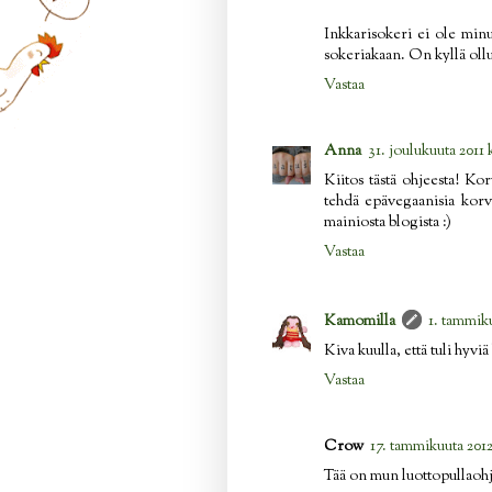
Inkkarisokeri ei ole minul
sokeriakaan. On kyllä ollu
Vastaa
Anna
31. joulukuuta 2011 
Kiitos tästä ohjeesta! Kor
tehdä epävegaanisia korva
mainiosta blogista :)
Vastaa
Kamomilla
1. tammiku
Kiva kuulla, että tuli hyviä
Vastaa
Crow
17. tammikuuta 2012
Tää on mun luottopullaoh