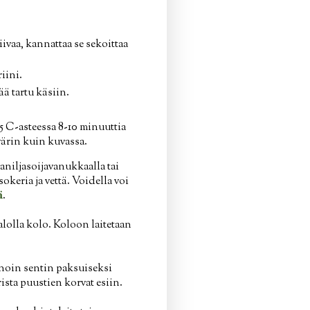
vaa, kannattaa se sekoittaa
iini.
ä tartu käsiin.
25 C-asteessa 8-10 minuuttia
värin kuin kuvassa.
vaniljasoijavanukkaalla tai
sokeria ja vettä. Voidella voi
ä
.
alolla kolo. Koloon laitetaan
a noin sentin paksuiseksi
urista puustien korvat esiin.