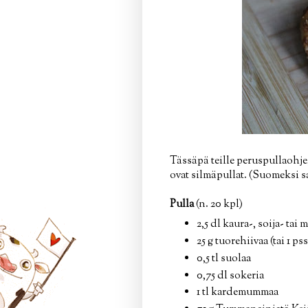
Tässäpä teille peruspullaohje
ovat silmäpullat. (Suomeksi sa
Pulla
(n. 20 kpl)
2,5 dl kaura-, soija- tai
25 g tuorehiivaa (tai 1 ps
0,5 tl suolaa
0,75 dl sokeria
1 tl kardemummaa