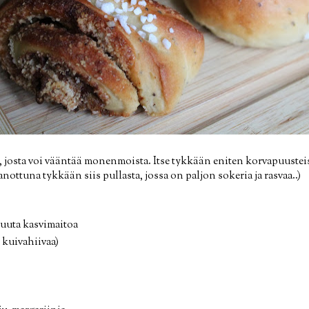
, josta voi vääntää monenmoista. Itse tykkään eniten korvapuusteis
nottuna tykkään siis pullasta, jossa on paljon sokeria ja rasvaa..)
 muuta kasvimaitoa
s kuivahiivaa)