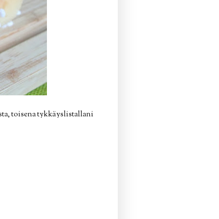
ta, toisena tykkäyslistallani