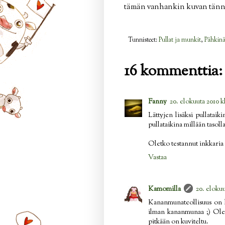
tämän vanhankin kuvan tänne n
Tunnisteet:
Pullat ja munkit
,
Pähkin
16 kommenttia:
Fanny
20. elokuuta 2010 k
Lättyjen lisäksi pullatai
pullataikina millään tasol
Oletko testannut inkkaria 
Vastaa
Kamomilla
20. elokuu
Kananmunateollisuus on ky
ilman kananmunaa ;) Olen
pitkään on kuviteltu.