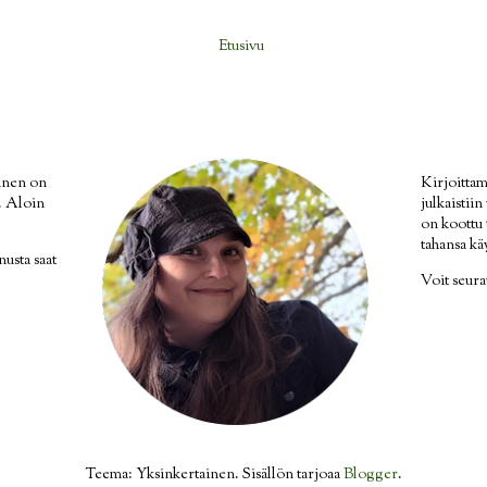
Etusivu
inen on
Kirjoittam
i. Aloin
julkaistii
on koottu
tahansa kä
nusta saat
Voit seur
Teema: Yksinkertainen. Sisällön tarjoaa
Blogger
.