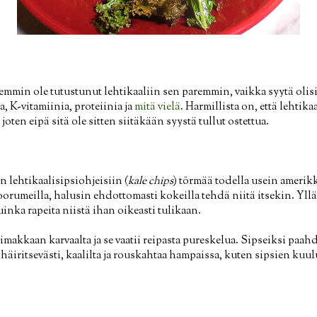
mmin ole tutustunut lehtikaaliin sen paremmin, vaikka syytä olisi
a, K-vitamiinia, proteiinia ja
mitä vielä
. Harmillista on, että lehtik
oten eipä sitä ole sitten siitäkään syystä tullut ostettua.
n lehtikaalisipsiohjeisiin (
kale chips
) törmää todella usein amerikk
foorumeilla, halusin ehdottomasti kokeilla tehdä niitä itsekin. Yll
inka rapeita niistä ihan oikeasti tulikaan.
imakkaan karvaalta ja se vaatii reipasta pureskelua. Sipseiksi paah
 häiritsevästi, kaalilta ja rouskahtaa hampaissa, kuten sipsien kuu