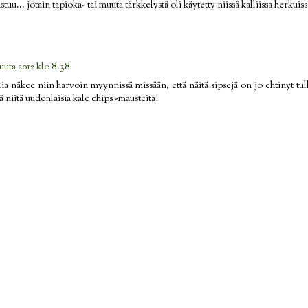
... jotain tapioka- tai muuta tärkkelystä oli käytetty niissä kalliissa herkuiss
uuta 2012 klo 8.38
ia näkee niin harvoin myynnissä missään, että näitä sipsejä on jo ehtinyt tul
ä niitä uudenlaisia kale chips -mausteita!