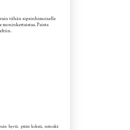
 vain vähän sipsinhimoiselle
je moninkertaistaa. Paista
eltiin.
män hyviä. pitäsi keksiä, mitenkä