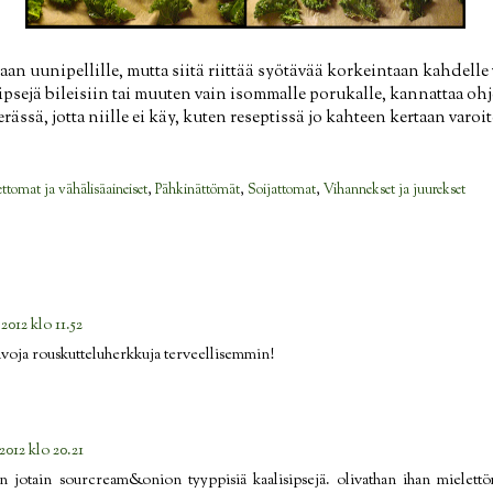
n uunipellille, mutta siitä riittää syötävää korkeintaan kahdelle
 sipsejä bileisiin tai muuten vain isommalle porukalle, kannattaa oh
ässä, jotta niille ei käy, kuten reseptissä jo kahteen kertaan varoit
ettomat ja vähälisäaineiset
,
Pähkinättömät
,
Soijattomat
,
Vihannekset ja juurekset
2012 klo 11.52
kivoja rouskutteluherkkuja terveellisemmin!
2012 klo 20.21
n jotain sourcream&onion tyyppisiä kaalisipsejä. olivathan ihan mielettö