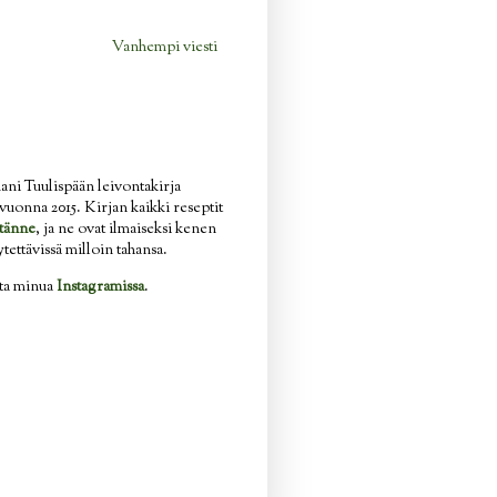
Vanhempi viesti
ani Tuulispään leivontakirja
n vuonna 2015. Kirjan kaikki reseptit
tänne
, ja ne ovat ilmaiseksi kenen
ytettävissä milloin tahansa.
ata minua
Instagramissa
.