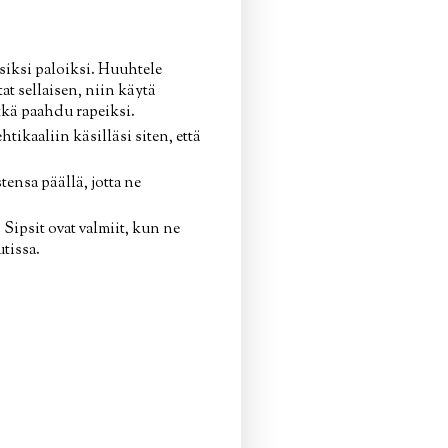
isiksi paloiksi. Huuhtele
at sellaisen, niin käytä
tkä paahdu rapeiksi.
htikaaliin käsilläsi siten, että
stensa päällä, jotta ne
. Sipsit ovat valmiit, kun ne
tissa.