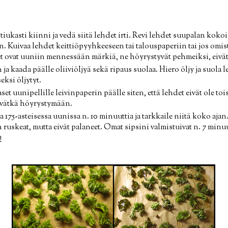
 tiukasti kiinni ja vedä siitä lehdet irti. Revi lehdet suupalan koko
in. Kuivaa lehdet keittiöpyyhkeeseen tai talouspaperiin tai jos omist
det ovat uuniin mennessään märkiä, ne höyrystyvät pehmeiksi, eivä
ja kaada päälle oliiviöljyä sekä ripaus suolaa. Hiero öljy ja suola le
eksi öljytyt.
set uunipellille leivinpaperin päälle siten, että lehdet eivät ole toi
ivätkä höyrystymään.
a 175-asteisessa uunissa n. 10 minuuttia ja tarkkaile niitä koko ajan
ruskeat, mutta eivät palaneet. Omat sipsini valmistuivat n. 7 minuu
!