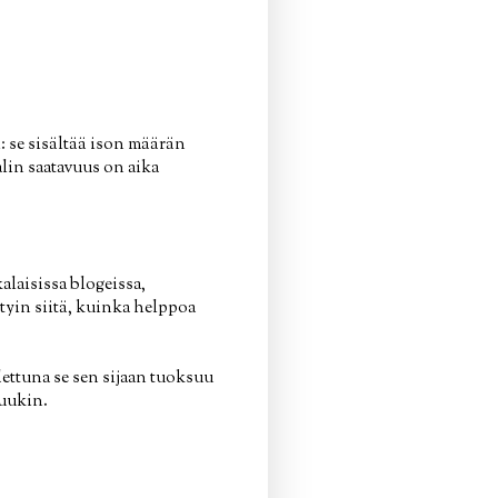
: se sisältää ison määrän
aalin saatavuus on aika
alaisissa blogeissa,
ätyin siitä, kuinka helppoa
dettuna se sen sijaan tuoksuu
luukin.