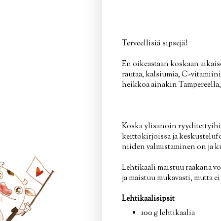
Terveellisiä sipsejä!
En oikeastaan koskaan aikaise
rautaa, kalsiumia, C-vitamiini
heikkoa ainakin Tampereella, j
Koska ylisanoin ryyditettyihi
keittokirjoissa ja keskustelu
niiden valmistaminen on ja ku
Lehtikaali maistuu raakana vo
ja maistuu mukavasti, mutta ei
Lehtikaalisipsit
100 g lehtikaalia