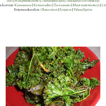
Info
|
Reseptihakemisto
|
Täytekakkuopas
|
Tuulispään leivontakirja
n korvaat:
Kananmuna
|
Kermavaahto
|
Tuorejuusto
|
Muut maitotuotteet
|
Lii
Erityisruokavaliot:
Gluteeniton
|
Soijaton
|
Palmuöljytön