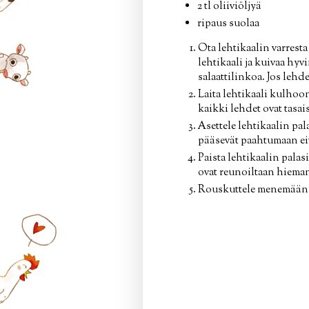
2 tl oliiviöljyä
ripaus suolaa
Ota lehtikaalin varresta
lehtikaali ja kuivaa hyv
salaattilinkoa. Jos leh
Laita lehtikaali kulhoon 
kaikki lehdet ovat tasais
Asettele lehtikaalin pala
pääsevät paahtumaan e
Paista lehtikaalin palasi
ovat reunoiltaan hieman 
Rouskuttele menemään