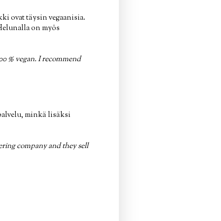
ki ovat täysin vegaanisia.
. Helunalla on myös
 100 % vegan. I recommend
alvelu, minkä lisäksi
tering company and they sell