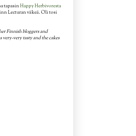
sa tapasin
Happy Herbivoresta
inn Lecturan väkeä. Oli tosi
ther Finnish bloggers and
as very-very tasty and the cakes