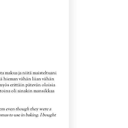
a makua ja niitä maisteltuani
hkä hieman vähän liian vähän
myös erittäin pätevän oloisia
htoina oli ainakin mansikkaa
them even though they were a
omas to use in baking. I bought