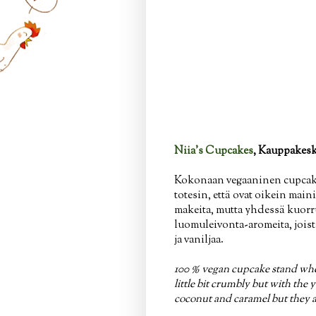
Niia's Cupcakes
, Kauppakesk
Kokonaan vegaaninen cupcake-
totesin, että ovat oikein ma
makeita, mutta yhdessä kuorru
luomuleivonta-aromeita, jois
ja vaniljaa.
100 % vegan cupcake stand wher
little bit crumbly but with the
coconut and caramel but they a