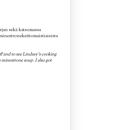
rjan sekä katsomassa
minestronekeittomaistiaisista
ff and to see Lindsay's cooking
 minestrone soup. I also got