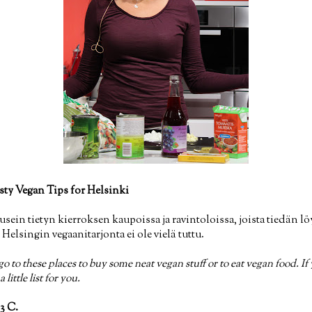
sty Vegan Tips for Helsinki
sein tietyn kierroksen kaupoissa ja ravintoloissa, joista tiedän l
e Helsingin vegaanitarjonta ei ole vielä tuttu.
go to these places to buy some neat vegan stuff or to eat vegan food. If
 little list for you.
3 C.