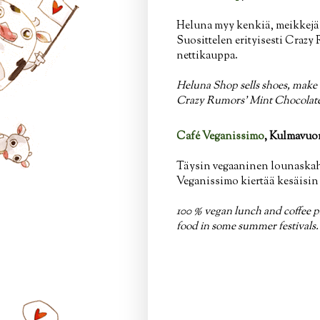
Heluna myy kenkiä, meikkejä ja
Suosittelen erityisesti Crazy 
nettikauppa.
Heluna Shop sells shoes, make
Crazy Rumors' Mint Chocolate 
Café Veganissimo
, Kulmavuo
Täysin vegaaninen lounaskahv
Veganissimo kiertää kesäisin j
100 % vegan lunch and coffee pl
food in some summer festivals.