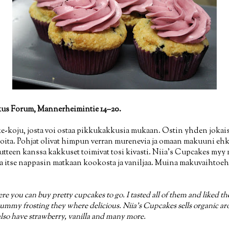
us Forum, Mannerheimintie 14–20.
koju, josta voi ostaa pikkukakkusia mukaan. Ostin yhden jokaist
inioita. Pohjat olivat himpun verran murenevia ja omaan makuuni e
tteen kanssa kakkuset toimivat tosi kivasti. Niia's Cupcakes myy 
ta itse nappasin matkaan kookosta ja vaniljaa. Muina makuvaihtoe
e you can buy pretty cupcakes to go. I tasted all of them and liked 
 yummy frosting they where delicious. Niia's Cupcakes sells organic ar
lso have strawberry, vanilla and many more.