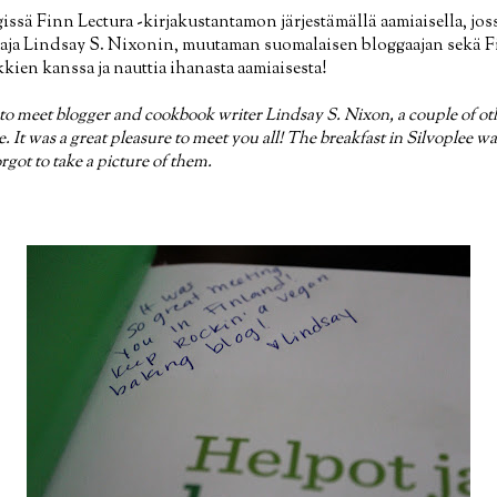
ssä Finn Lectura -kirjakustantamon järjestämällä aamiaisella, jos
ggaaja Lindsay S. Nixonin, muutaman suomalaisen bloggaajan sekä F
kkien kanssa ja nauttia ihanasta aamiaisesta!
d to meet blogger and cookbook writer Lindsay S. Nixon, a couple of o
. It was a great pleasure to meet you all! The breakfast in Silvoplee w
rgot to take a picture of them.