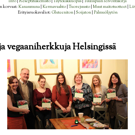
Info
|
Reseptihakemisto
|
Täytekakkuopas
|
Tuulispään leivontakirja
n korvaat:
Kananmuna
|
Kermavaahto
|
Tuorejuusto
|
Muut maitotuotteet
|
Lii
Erityisruokavaliot:
Gluteeniton
|
Soijaton
|
Palmuöljytön
ja vegaaniherkkuja Helsingissä