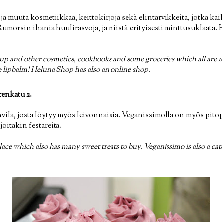
 muuta kosmetiikkaa, keittokirjoja sekä elintarvikkeita, jotka kaik
Rumorsin ihania huulirasvoja, ja niistä erityisesti minttusuklaata
 up and other cosmetics, cookbooks and some groceries which all are
lipbalm! Heluna Shop has also an online shop.
renkatu 2.
ila, josta löytyy myös leivonnaisia. Veganissimolla on myös pitop
oitakin festareita.
ace which also has many sweet treats to buy. Veganissimo is also a ca