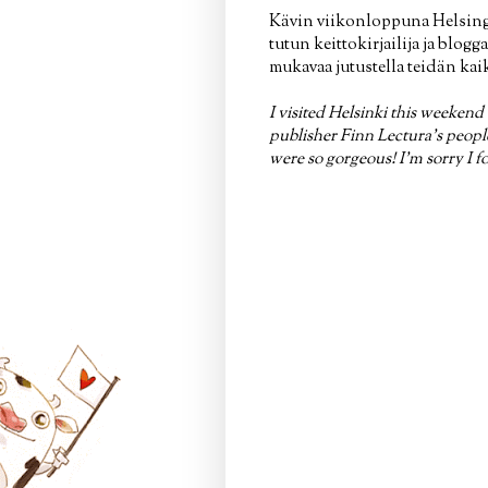
Kävin viikonloppuna Helsingi
tutun keittokirjailija ja blo
mukavaa jutustella teidän kai
I visited Helsinki this weeken
publisher Finn Lectura's people
were so gorgeous! I'm sorry I fo