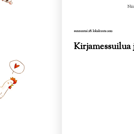
Näi
sunnuntai 28. lokakuuta 2012
Kirjamessuilua 