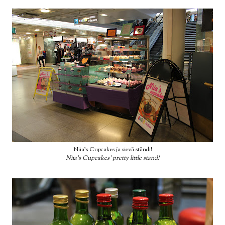
Niia's Cupcakes ja sievä ständi!
Niia's Cupcakes' pretty little stand!