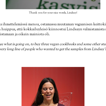
Thank you for your nice words, Lindsay!
la ihmettelemässä menoa, ostamassa muutaman vegaanisen keittoki
 huippua, että kokkailuyleisö kiinnostui Lindsayn valmistamista 
istamaan ja oikein mainiota oli.
 see what is going on, to buy three vegan cookbooks and some other stu
e very long line of people who wanted to get the samples from Lindsay's