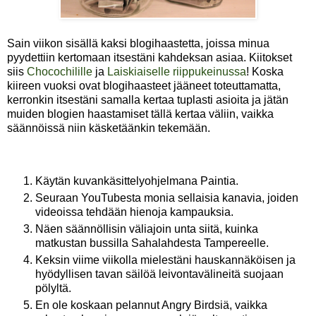
Sain viikon sisällä kaksi blogihaastetta, joissa minua
pyydettiin kertomaan itsestäni kahdeksan asiaa. Kiitokset
siis
Chocochilille
ja
Laiskiaiselle riippukeinussa
! Koska
kiireen vuoksi ovat blogihaasteet jääneet toteuttamatta,
kerronkin itsestäni samalla kertaa tuplasti asioita ja jätän
muiden blogien haastamiset tällä kertaa väliin, vaikka
säännöissä niin käsketäänkin tekemään.
Käytän kuvankäsittelyohjelmana Paintia.
Seuraan YouTubesta monia sellaisia kanavia, joiden
videoissa tehdään hienoja kampauksia.
Näen säännöllisin väliajoin unta siitä, kuinka
matkustan bussilla Sahalahdesta Tampereelle.
Keksin viime viikolla mielestäni hauskannäköisen ja
hyödyllisen tavan säilöä leivontavälineitä suojaan
pölyltä.
En ole koskaan pelannut Angry Birdsiä, vaikka