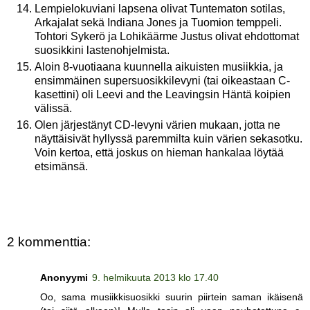
Lempielokuviani lapsena olivat Tuntematon sotilas,
Arkajalat sekä Indiana Jones ja Tuomion temppeli.
Tohtori Sykerö ja Lohikäärme Justus olivat ehdottomat
suosikkini lastenohjelmista.
Aloin 8-vuotiaana kuunnella aikuisten musiikkia, ja
ensimmäinen supersuosikkilevyni (tai oikeastaan C-
kasettini) oli Leevi and the Leavingsin Häntä koipien
välissä.
Olen järjestänyt CD-levyni värien mukaan, jotta ne
näyttäisivät hyllyssä paremmilta kuin värien sekasotku.
Voin kertoa, että joskus on hieman hankalaa löytää
etsimänsä.
2 kommenttia:
Anonyymi
9. helmikuuta 2013 klo 17.40
Oo, sama musiikkisuosikki suurin piirtein saman ikäisenä