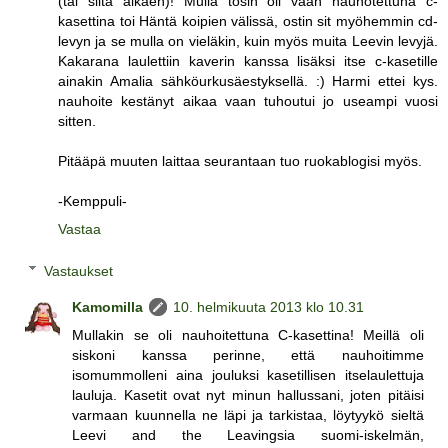
(tai siitä alkaen)! Mulla tosin oli vaan nauhotettuna c-
kasettina toi Häntä koipien välissä, ostin sit myöhemmin cd-
levyn ja se mulla on vieläkin, kuin myös muita Leevin levyjä.
Kakarana laulettiin kaverin kanssa lisäksi itse c-kasetille
ainakin Amalia sähköurkusäestyksellä. :) Harmi ettei kys.
nauhoite kestänyt aikaa vaan tuhoutui jo useampi vuosi
sitten.
Pitääpä muuten laittaa seurantaan tuo ruokablogisi myös.
-Kemppuli-
Vastaa
Vastaukset
Kamomilla
10. helmikuuta 2013 klo 10.31
Mullakin se oli nauhoitettuna C-kasettina! Meillä oli
siskoni kanssa perinne, että nauhoitimme
isomummolleni aina jouluksi kasetillisen itselaulettuja
lauluja. Kasetit ovat nyt minun hallussani, joten pitäisi
varmaan kuunnella ne läpi ja tarkistaa, löytyykö sieltä
Leevi and the Leavingsia suomi-iskelmän,