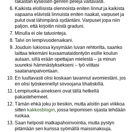
rakastan kyseisen genren pelejä valtavasti.
Kaikista elollisista olennoista eniten linnut ja kaikista
vapaana elävistä linnuista eniten naakat, varpuset ja
pulut ovat lähimpänä sydäntäni. Varpuset jopa niin
paljon, että kirjoitin niistä graduni.
Minulla ei ole tatuointeja.
Talvi on lempivuodenaikani.
Jouduin lukiossa kysymään luvan rehtorilta, saanko
laittaa tekemäni kuvaamataidontyön esille koulun
aulaan, sillä erään opettajan mielestä – ja minun
suureksi hämmästyksekseni – työ viittasi
saatananpalvontaan.
En luultavasti olisi koskaan tavannut avomiestäni, jos
en olisi työskennellyt siivoojana lihatiskillä.
Lempiruoka-ainekseni ovat tällä hetkellä
pakasteherneet.
Tämän ehkä joku jo tiesikin, mutta aloitin pari viikkoa
sitten
kakkosblogin
, jossa leipomisen sijasta tehdään
ruokaa.
Saan helposti matkapahoinvointia, mutta pystyn
pitämään sen kurissa syömällä maissinaksuja.