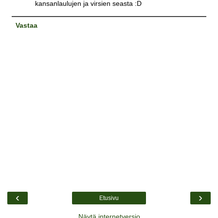
kansanlaulujen ja virsien seasta :D
Vastaa
‹
›
Etusivu
Näytä internetversio