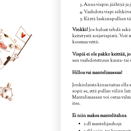
Anna vispin jäähtyä ja 
Vaahdota vispi sähkövat
Käytä laskiaispullien t
Vinkki!
Jos haluat tehdä sekä 
keitetystä soijavispistä. Voi
kuumaa vettä.
Vispiä ei ole pakko keittää, jo
sen vaahdotettuun kaura- tai 
Hilloa vai mantelimassaa?
Jonkinlaista kinaa taitaa olla
sopii se, että pullan väliin l
Mantelimassan voi ostaa valm
itse.
Ei niin makea mantelitahna
2 dl mantelijauhoja