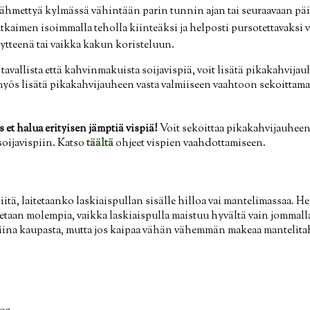
jähmettyä kylmässä vähintään parin tunnin ajan tai seuraavaan pä
kaimen isoimmalla teholla kiinteäksi ja helposti pursotettavaksi 
äytteenä tai vaikka kakun koristeluun.
tavallista että kahvinmakuista soijavispiä, voit lisätä pikakahvija
t myös lisätä pikakahvijauheen vasta valmiiseen vaahtoon sekoittama
s et halua erityisen jämptiä vispiä!
Voit sekoittaa pikakahvijauheen
soijavispiin. Katso
täältä
ohjeet vispien vaahdottamiseen.
 siitä, laitetaanko laskiaispullan sisälle hilloa vai mantelimassaa. 
aitetaan molempia, vaikka laskiaispulla maistuu hyvältä vain jommal
iina kaupasta, mutta jos kaipaa vähän vähemmän makeaa mantelita