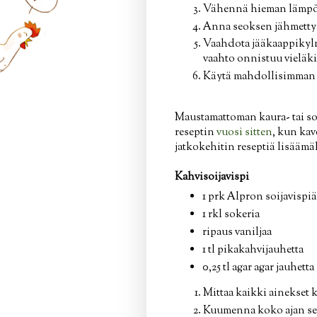
Vähennä hieman lämpöä 
Anna seoksen jähmettyä
Vaahdota jääkaappikylm
vaahto onnistuu vieläk
Käytä mahdollisimman p
Maustamattoman kaura- tai soij
reseptin
vuosi sitten
, kun kav
jatkokehitin reseptiä lisäämäl
Kahvisoijavispi
1 prk Alpron soijavispiä
1 rkl sokeria
ripaus vaniljaa
1 tl pikakahvijauhetta
0,25 tl agar agar jauhetta
Mittaa kaikki ainekset k
Kuumenna koko ajan sek