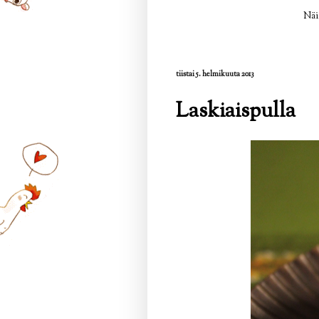
Näi
tiistai 5. helmikuuta 2013
Laskiaispulla