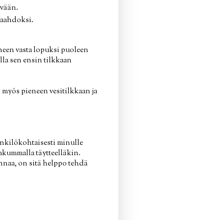
ivään.
vaahdoksi.
uheen vasta lopuksi puoleen
lla sen ensin tilkkaan
 myös pieneen vesitilkkaan ja
Henkilökohtaisesti minulle
lakummalla täytteelläkin.
hnaa, on sitä helppo tehdä