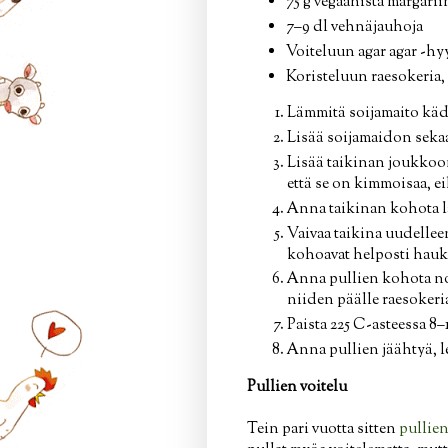
75 g vegaanista margarii
7–9 dl vehnäjauhoja
Voiteluun agar agar -hyyt
Koristeluun raesokeria, 
Lämmitä soijamaito käde
Lisää soijamaidon sekaa
Lisää taikinan joukkoon
että se on kimmoisaa, ei
Anna taikinan kohota l
Vaivaa taikina uudelleen
kohoavat helposti hauka
Anna pullien kohota noin
niiden päälle raesokeria
Paista 225 C-asteessa 8–
Anna pullien jäähtyä, le
Pullien voitelu
Tein pari vuotta sitten
pullien