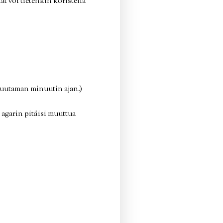
at voi tietenkin koristella
 muutaman minuutin ajan.)
 agarin pitäisi muuttua