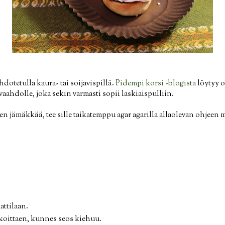
hdotetulla kaura- tai soijavispillä.
Pidempi korsi -blogista
löytyy 
aahdolle, joka sekin varmasti sopii laskiaispulliin.
isen jämäkkää, tee sille taikatemppu agar agarilla allaolevan ohjeen
attilaan.
koittaen, kunnes seos kiehuu.