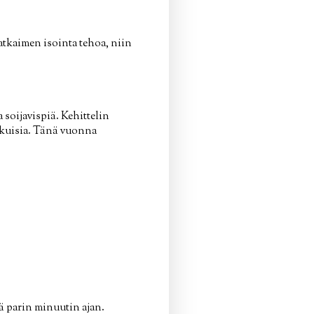
tkaimen isointa tehoa, niin
 soijavispiä. Kehittelin
makuisia. Tänä vuonna
ä parin minuutin ajan.