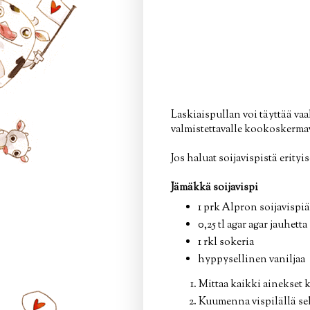
Laskiaispullan voi täyttää vaa
valmistettavalle kookoskermav
Jos haluat soijavispistä erity
Jämäkkä soijavispi
1 prk Alpron soijavispiä
0,25 tl agar agar jauhetta
1 rkl sokeria
hyppysellinen vaniljaa
Mittaa kaikki ainekset k
Kuumenna vispilällä se