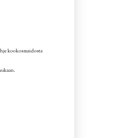
ohje kookosmaidosta
 mukaan.