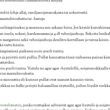
nia (suosittelen tummansinistä Keijua)
elöä (ohje alla), vaniljasoijavanukasta tai sokerivettä
mantelirouhetta tai -lastuja
nlämpöiseksi ja murenna sen sekaan hiiva. Jos käytät kuivahiivaa, 
n suola, sokeri, kardemumma ja 4 dl vehnäjauhoja. Sekoita lusikall
 margariini sekä vehnäjauhoja desilitra kerrallaan ja vaivaa käsin.
kä tartu käsiin.
ämpimässä paikassa noin puoli tuntia.
 ja pyöritä siitä pullia. Pullat kannattaa tässä vaiheessa painaa käm
ttaviksi.
 puoli tuntia. Voitele ne agar agar -hyytelöllä, soijavanukkaalla ta
 tai mantelirouhetta.
10 minuuttia eli kunnes pullat ovat saaneet kauniin värin.
ikkaa ne halki ja täytä haluamillasi täytteillä, joihin löydät vinkkej
voitelutestin
, jonka voittajiksi selvisivät agar agar hyytelö ja soija