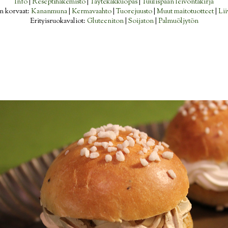
Info
|
Reseptihakemisto
|
Täytekakkuopas
|
Tuulispään leivontakirja
n korvaat:
Kananmuna
|
Kermavaahto
|
Tuorejuusto
|
Muut maitotuotteet
|
Lii
Erityisruokavaliot:
Gluteeniton
|
Soijaton
|
Palmuöljytön