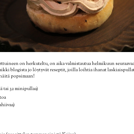
ttuineen on herkuteltu, on aika valmistautua helmikuun seuraavaa
kki blogista jo löytyvät reseptit, joilla loihtia ihanat laskiaispul
 näitä popsimaan!
tä tai 32 minipullaa)
itoa
vahiivaa)