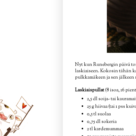
Nyt kun Runebergin päivä tor
laskiaiseen. Kokosin tähän kai
pulkkamäkeen ja sen jälkeen
Laskiaispullat
(8 isoa, 16 pien
2,5 dl soija- tai kaurama
25 g hiivaa (tai 1 pss kui
0,5 tl suolaa
0,75 dl sokeria
2 tl kardemummaa