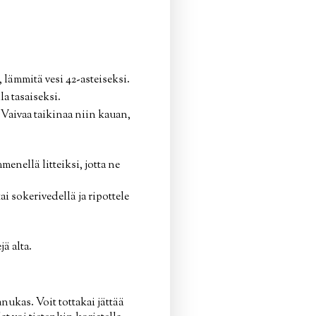
lämmitä vesi 42-asteiseksi.
a tasaiseksi.
 Vaivaa taikinaa niin kauan,
menellä litteiksi, jotta ne
i sokerivedellä ja ripottele
ä alta.
vanukas. Voit tottakai jättää