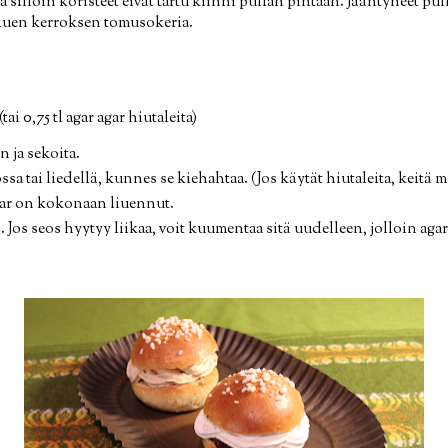
 silloin koristeet eivät tartu kiinni pullan pintaan. Jäähtyneet pull
ohuen kerroksen tomusokeria.
(tai 0,75 tl agar agar hiutaleita)
n ja sekoita.
a tai liedellä, kunnes se kiehahtaa. (Jos käytät hiutaleita, keitä
gar on kokonaan liuennut.
 Jos seos hyytyy liikaa, voit kuumentaa sitä uudelleen, jolloin agar