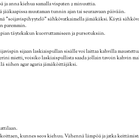
ja anna kiehua samalla vispaten 2 minuuttia.
 jääkaapissa muutaman tunnin ajan tai seuraavaan päivään.
ä "soijavispihyytelö" sähkövatkaimella jämäkäksi. Käytä sähköva
in paremmin.
ian täytekakun kuorruttamiseen ja pursotuksiin.
avispin sijaan laskiaispullan sisälle voi laittaa kahvilla maustettua
erini mietti, voisiko laskiaispullista saada jollain tavoin kahvin 
lä siihen agar agaria jämäköittäjäksi.
attilaan.
oittaen, kunnes seos kiehuu. Vähennä lämpöä ja jatka keittämist