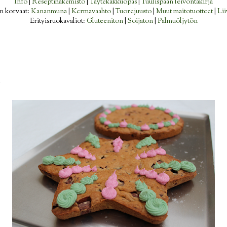
Info
|
Reseptihakemisto
|
Täytekakkuopas
|
Tuulispään leivontakirja
n korvaat:
Kananmuna
|
Kermavaahto
|
Tuorejuusto
|
Muut maitotuotteet
|
Lii
Erityisruokavaliot:
Gluteeniton
|
Soijaton
|
Palmuöljytön