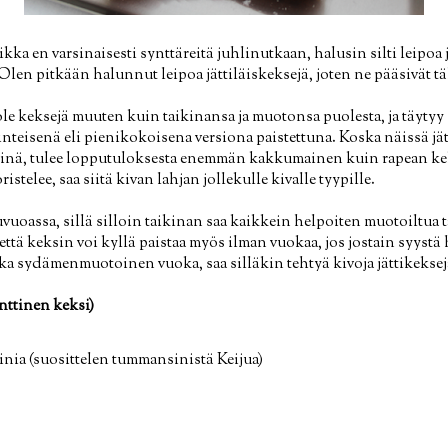
kka en varsinaisesti synttäreitä juhlinutkaan, halusin silti leipoa j
. Olen pitkään halunnut leipoa jättiläiskeksejä, joten ne pääsivät tä
i ole keksejä muuten kuin taikinansa ja muotonsa puolesta, ja täytyy
teisenä eli pienikokoisena versiona paistettuna. Koska näissä jä
tinä, tulee lopputuloksesta enemmän kakkumainen kuin rapean k
istelee, saa siitä kivan lahjan jollekulle kivalle tyypille.
vuoassa, sillä silloin taikinan saa kaikkein helpoiten muotoiltua 
että keksin voi kyllä paistaa myös ilman vuokaa, jos jostain syystä 
ka sydämenmuotoinen vuoka, saa silläkin tehtyä kivoja jättikeksej
enttinen keksi)
inia (suosittelen tummansinistä Keijua)