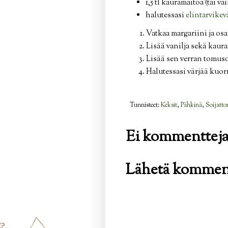
1,5 tl kauramaitoa (tai va
halutessasi
elintarvikev
Vatkaa margariini ja os
Lisää vanilja sekä kaura
Lisää sen verran tomuso
Halutessasi värjää kuorr
Tunnisteet:
Keksit
,
Pähkinä
,
Soijatt
Ei kommentteja
Lähetä kommen