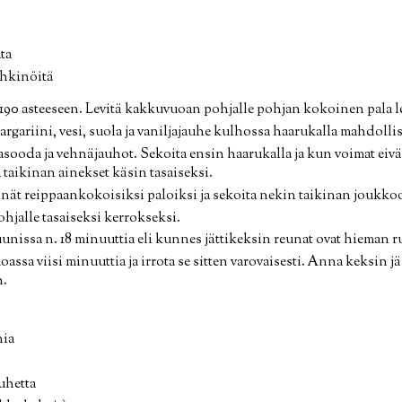
ta
ähkinöitä
190 asteeseen. Levitä kakkuvuoan pohjalle pohjan kokoinen pala l
argariini, vesi, suola ja vaniljajauhe kulhossa haarukalla mahdolli
sooda ja vehnäjauhot. Sekoita ensin haarukalla ja kun voimat eivät 
a taikinan ainekset käsin tasaiseksi.
nät reippaankokoisiksi paloiksi ja sekoita nekin taikinan joukko
hjalle tasaiseksi kerrokseksi.
uunissa n. 18 minuuttia eli kunnes jättikeksin reunat ovat hieman r
ssa viisi minuuttia ja irrota se sitten varovaisesti. Anna keksin j
n.
nia
uhetta