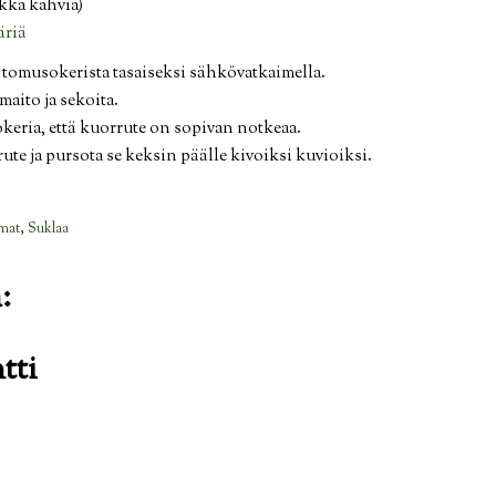
ikka kahvia)
äriä
a tomusokerista tasaiseksi sähkövatkaimella.
maito ja sekoita.
keria, että kuorrute on sopivan notkeaa.
ute ja pursota se keksin päälle kivoiksi kuvioiksi.
omat
,
Suklaa
:
tti