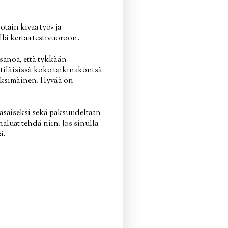
otain kivaa työ- ja
llä kertaa testivuoroon.
 sanoa, että tykkään
ttiläisissä koko taikinaköntsä
eksimäinen. Hyvää on
tasaiseksi sekä paksuudeltaan
haluat tehdä niin. Jos sinulla
ä.