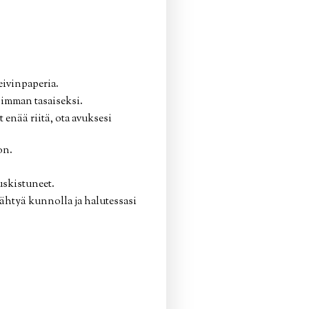
eivinpaperia.
simman tasaiseksi.
enää riitä, ota avuksesi
on.
uskistuneet.
äähtyä kunnolla ja halutessasi