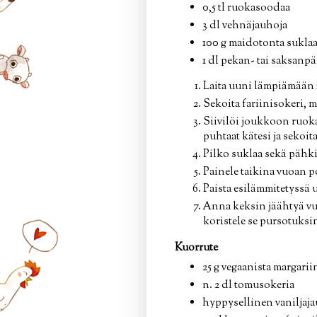
0,5 tl ruokasoodaa
3 dl vehnäjauhoja
100 g maidotonta suklaa
1 dl pekan- tai saksanp
Laita uuni lämpiämään 
Sekoita fariinisokeri, m
Siivilöi joukkoon ruoka
puhtaat kätesi ja sekoit
Pilko suklaa sekä pähki
Painele taikina vuoan po
Paista esilämmitetyssä 
Anna keksin jäähtyä vuoa
koristele se pursotuksi
Kuorrute
25 g vegaanista margarii
n. 2 dl tomusokeria
hyppysellinen vaniljaja