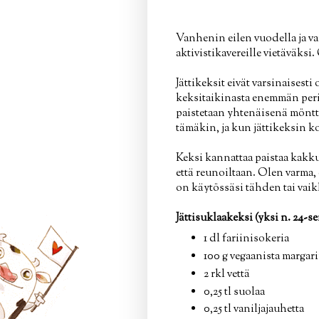
Vanhenin eilen vuodella ja vai
aktivistikavereille vietäväksi
Jättikeksit eivät varsinaisest
keksitaikinasta enemmän perin
paistetaan yhtenäisenä mönt
tämäkin, ja kun jättikeksin kor
Keksi kannattaa paistaa kakku
että reunoiltaan. Olen varma, 
on käytössäsi tähden tai vaik
Jättisuklaakeksi (yksi n. 24-s
1 dl fariinisokeria
100 g vegaanista margari
2 rkl vettä
0,25 tl suolaa
0,25 tl vaniljajauhetta