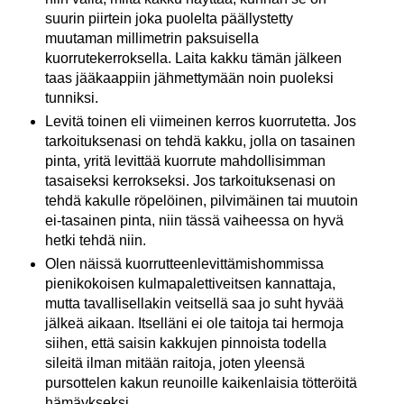
suurin piirtein joka puolelta päällystetty
muutaman millimetrin paksuisella
kuorrutekerroksella. Laita kakku tämän jälkeen
taas jääkaappiin jähmettymään noin puoleksi
tunniksi.
Levitä toinen eli viimeinen kerros kuorrutetta. Jos
tarkoituksenasi on tehdä kakku, jolla on tasainen
pinta, yritä levittää kuorrute mahdollisimman
tasaiseksi kerrokseksi. Jos tarkoituksenasi on
tehdä kakulle röpelöinen, pilvimäinen tai muutoin
ei-tasainen pinta, niin tässä vaiheessa on hyvä
hetki tehdä niin.
Olen näissä kuorrutteenlevittämishommissa
pienikokoisen kulmapalettiveitsen kannattaja,
mutta tavallisellakin veitsellä saa jo suht hyvää
jälkeä aikaan. Itselläni ei ole taitoja tai hermoja
siihen, että saisin kakkujen pinnoista todella
sileitä ilman mitään raitoja, joten yleensä
pursottelen kakun reunoille kaikenlaisia tötteröitä
hämäykseksi.