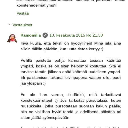
koristehedelmät yms?
Vastaa
Vastaukset
Kamomilla
10. kesäkuuta 2015 klo 21.53
Kiva kuulla, että teksti on hyödyllinen! Minä sitä aina
silloin tällöin päivitän, kun uutta tietoa kertyy :)
Pellillä paistettu pohja kannattaa tosiaan kääntää
ympäri, koska se on siten helpompi kostuttaa. Sitä ei
tarvitse tämän jälkeen enää kääntää uudelleen ympäri.
Eli paistamisen aikana leivinpaperia vasten ollut puoli
jää ylöspäin :)
En ole ihan varma, tiedänkö, mitä tarkoittavat
koristekuorrutteet :) Jos tarkoitat pursotuksia, kuten
ruusukkeita, jotka pursotetaan suoraan kakun päälle,
niin ne voi ihan hyvin tehdä jo edellisenä päivänä tai
sitten jättää syömispäivään.