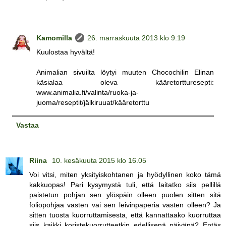
Kamomilla
26. marraskuuta 2013 klo 9.19
Kuulostaa hyvältä!
Animalian sivuilta löytyi muuten Chocochilin Elinan
käsialaa oleva kääretortturesepti:
www.animalia.fi/valinta/ruoka-ja-
juoma/reseptit/jälkiruuat/kääretorttu
Vastaa
Riina
10. kesäkuuta 2015 klo 16.05
Voi vitsi, miten yksityiskohtanen ja hyödyllinen koko tämä
kakkuopas! Pari kysymystä tuli, että laitatko siis pellillä
paistetun pohjan sen ylöspäin olleen puolen sitten sitä
foliopohjaa vasten vai sen leivinpaperia vasten olleen? Ja
sitten tuosta kuorruttamisesta, että kannattaako kuorruttaa
siis kaikki koristekuorrutteetkin edellisenä päivänä? Entäs