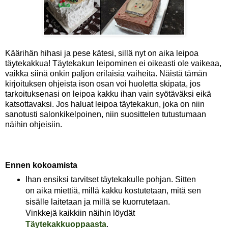
Käärihän hihasi ja pese kätesi, sillä nyt on aika leipoa
täytekakkua! Täytekakun leipominen ei oikeasti ole vaikeaa,
vaikka siinä onkin paljon erilaisia vaiheita. Näistä tämän
kirjoituksen ohjeista ison osan voi huoletta skipata, jos
tarkoituksenasi on leipoa kakku ihan vain syötäväksi eikä
katsottavaksi. Jos haluat leipoa täytekakun, joka on niin
sanotusti salonkikelpoinen, niin suosittelen tutustumaan
näihin ohjeisiin.
Ennen kokoamista
Ihan ensiksi tarvitset täytekakulle pohjan. Sitten
on aika miettiä, millä kakku kostutetaan, mitä sen
sisälle laitetaan ja millä se kuorrutetaan.
Vinkkejä kaikkiin näihin löydät
Täytekakkuoppaasta
.