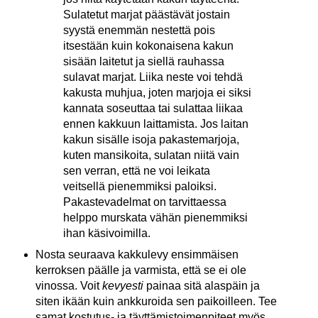
Sulatetut marjat päästävät jostain
syystä enemmän nestettä pois
itsestään kuin kokonaisena kakun
sisään laitetut ja siellä rauhassa
sulavat marjat. Liika neste voi tehdä
kakusta muhjua, joten marjoja ei siksi
kannata soseuttaa tai sulattaa liikaa
ennen kakkuun laittamista. Jos laitan
kakun sisälle isoja pakastemarjoja,
kuten mansikoita, sulatan niitä vain
sen verran, että ne voi leikata
veitsellä pienemmiksi paloiksi.
Pakastevadelmat on tarvittaessa
helppo murskata vähän pienemmiksi
ihan käsivoimilla.
Nosta seuraava kakkulevy ensimmäisen
kerroksen päälle ja varmista, että se ei ole
vinossa. Voit
kevyesti
painaa sitä alaspäin ja
siten ikään kuin ankkuroida sen paikoilleen. Tee
samat kostutus- ja täyttämistoimenpiteet myös