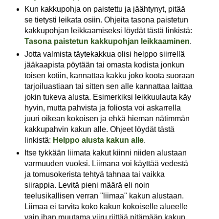
Kun kakkupohja on paistettu ja jäähtynyt, pitää
se tietysti leikata osiin. Ohjeita tasona paistetun
kakkupohjan leikkaamiseksi löydät tästä linkistä:
Tasona paistetun kakkupohjan leikkaaminen
.
Jotta valmista täytekakkua olisi helppo siirrellä
jääkaapista pöytään tai omasta kodista jonkun
toisen kotiin, kannattaa kakku joko koota suoraan
tarjoiluastiaan tai sitten sen alle kannattaa laittaa
jokin tukeva alusta. Esimerkiksi leikkuulauta käy
hyvin, mutta pahvista ja foliosta voi askarrella
juuri oikean kokoisen ja ehkä hieman nätimmän
kakkupahvin kakun alle. Ohjeet löydät tästä
linkistä:
Helppo alusta kakun alle
.
Itse tykkään liimata kakut kiinni niiden alustaan
varmuuden vuoksi. Liimana voi käyttää vedestä
ja tomusokerista tehtyä tahnaa tai vaikka
siirappia. Levitä pieni määrä eli noin
teelusikallisen verran "liimaa" kakun alustaan.
Liimaa ei tarvita koko kakun kokoiselle alueelle
vain ihan muutama viiru riittää pitämään kakun