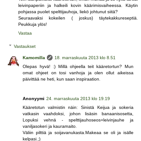
leivinpaperiin ja halkeili kovin käärimisvaiheessa. Käytin
pohjassa puolet spelttijauhoja, liekö johtunut siitä?
Seuraavaksi kokeilen ( joskus) täytekakkureseptiä.
Peukkuja ylös!
Vastaa
Vastaukset
Kamomilla
18. marraskuuta 2013 klo 8.51
Olepas hyvä! :) Millä ohjeella teit kääretortun? Mun
omat ohjeet on tosi vanhoja ja olen ollut aikeissa
päivittää ne heti, kun saan inspiraation.
Anonyymi
24. marraskuuta 2013 klo 19.19
Kääretotun valmistin näin: Sinistä Keijua ja sokeria
vatkasin vaahdoksi, johon lisäsin banaanisosetta,
Lopuksi vehnä - spelttijauhoseos+leivinjauhe ja
vaniljasokeri ja kauramaito.
Väliin pilttiä ja soijavanukasta.Makeaa se oli ja isälle
kelpasi.;)