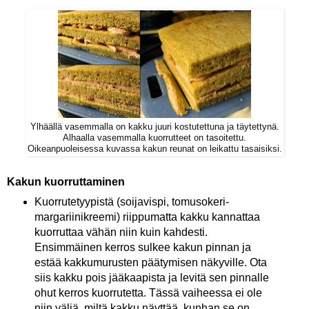
Ylhäällä vasemmalla on kakku juuri kostutettuna ja täytettynä.
Alhaalla vasemmalla kuorrutteet on tasoitettu.
Oikeanpuoleisessa kuvassa kakun reunat on leikattu tasaisiksi.
Kakun kuorruttaminen
Kuorrutetyypistä (soijavispi, tomusokeri-
margariinikreemi) riippumatta kakku kannattaa
kuorruttaa vähän niin kuin kahdesti.
Ensimmäinen kerros sulkee kakun pinnan ja
estää kakkumurusten päätymisen näkyville. Ota
siis kakku pois jääkaapista ja levitä sen pinnalle
ohut kerros kuorrutetta. Tässä vaiheessa ei ole
niin väliä, miltä kakku näyttää, kunhan se on