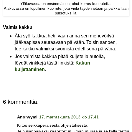
Yläkuvassa on ensimmäinen, ohut kerros kuorrutetta.
Alakuvassa on lopullinen kuorrute, jota vielä täydennetään ja paikkaillaan
pursotuksilla.
Valmis kakku
Älä syö kakkua heti, vaan anna sen mehevöityä
jääkaapissa seuraavaan päivään. Toisin sanoen,
tee kakku valmiiksi syömistä edellisenä päivänä.
Jos valmista kakkua pitää kuljetella autolla,
löydät vinkkejä tästä linkistä:
Kakun
kuljettaminen
.
6 kommenttia:
Anonyymi
17. marraskuuta 2013 klo 17.41
Kiitos seikkaperäisestä ohjeistuksesta.
Tein isänpäiväksi kääretortun, ilman munaa ja se kyllä tarttui