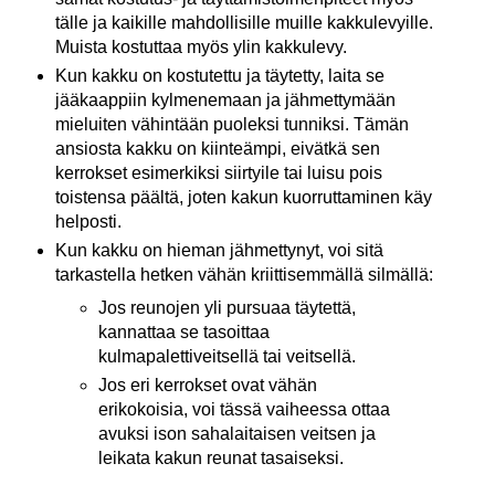
tälle ja kaikille mahdollisille muille kakkulevyille.
Muista kostuttaa myös ylin kakkulevy.
Kun kakku on kostutettu ja täytetty, laita se
jääkaappiin kylmenemaan ja jähmettymään
mieluiten vähintään puoleksi tunniksi. Tämän
ansiosta kakku on kiinteämpi, eivätkä sen
kerrokset esimerkiksi siirtyile tai luisu pois
toistensa päältä, joten kakun kuorruttaminen käy
helposti.
Kun kakku on hieman jähmettynyt, voi sitä
tarkastella hetken vähän kriittisemmällä silmällä:
Jos reunojen yli pursuaa täytettä,
kannattaa se tasoittaa
kulmapalettiveitsellä tai veitsellä.
Jos eri kerrokset ovat vähän
erikokoisia, voi tässä vaiheessa ottaa
avuksi ison sahalaitaisen veitsen ja
leikata kakun reunat tasaiseksi.