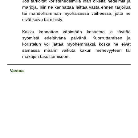
Jos tarkoitat koristehedelmillä ihan oikeita hedelmiä ja
marjoja, niin ne kannattaa laittaa vasta ennen tarjoilua
tai mahdollisimman myöhäisessä vaiheessa, jotta ne
eivät kuivu tai nihisty.
Kakku kannattaa vähintään kostuttaa ja täyttää
syömistä edeltävänä päivänä. Kuorruttamisen ja
koristelun voi jättää myöhemmäksi, koska ne eivät
samassa määrin vaikuta kakun mehevyyteen tai
makujen tasoittumiseen.
Vastaa