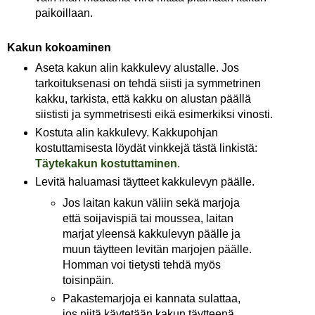
paikoillaan.
Kakun kokoaminen
Aseta kakun alin kakkulevy alustalle. Jos
tarkoituksenasi on tehdä siisti ja symmetrinen
kakku, tarkista, että kakku on alustan päällä
siististi ja symmetrisesti eikä esimerkiksi vinosti.
Kostuta alin kakkulevy. Kakkupohjan
kostuttamisesta löydät vinkkejä tästä linkistä:
Täytekakun kostuttaminen
.
Levitä haluamasi täytteet kakkulevyn päälle.
Jos laitan kakun väliin sekä marjoja
että soijavispiä tai moussea, laitan
marjat yleensä kakkulevyn päälle ja
muun täytteen levitän marjojen päälle.
Homman voi tietysti tehdä myös
toisinpäin.
Pakastemarjoja ei kannata sulattaa,
jos niitä käytetään kakun täytteenä.