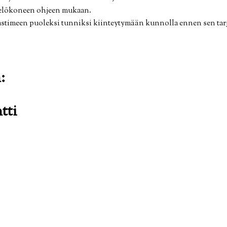
ätelökoneen ohjeen mukaan.
kastimeen puoleksi tunniksi kiinteytymään kunnolla ennen sen tarj
:
tti