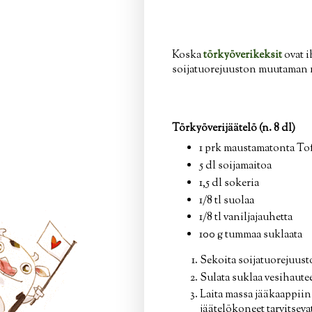
Koska
törkyöverikeksit
ovat i
soijatuorejuuston muutaman m
Törkyöverijäätelö (n. 8 dl)
1 prk maustamatonta Tofu
5 dl soijamaitoa
1,5 dl sokeria
1/8 tl suolaa
1/8 tl vaniljajauhetta
100 g tummaa suklaata
Sekoita soijatuorejuusto
Sulata suklaa vesihaute
Laita massa jääkaappiin
jäätelökoneet tarvitsev