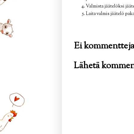
Valmista jäätelöksi jä
Laita valmis jäätelö pa
Ei kommentteja
Lähetä kommen