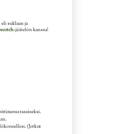
eli suklaan ja
rscotch
-jäätelön kanssa!
oittimessa tasaiseksi.
aan.
lökoneellesi. (Jotkut