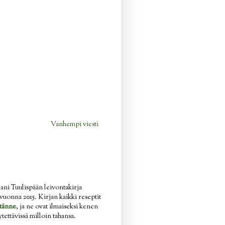
Vanhempi viesti
ani Tuulispään leivontakirja
n vuonna 2015. Kirjan kaikki reseptit
tänne
, ja ne ovat ilmaiseksi kenen
ytettävissä milloin tahansa.