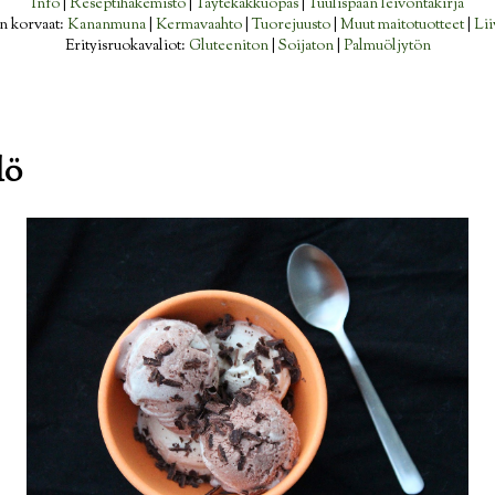
Info
|
Reseptihakemisto
|
Täytekakkuopas
|
Tuulispään leivontakirja
n korvaat:
Kananmuna
|
Kermavaahto
|
Tuorejuusto
|
Muut maitotuotteet
|
Lii
Erityisruokavaliot:
Gluteeniton
|
Soijaton
|
Palmuöljytön
lö