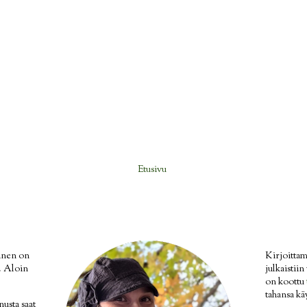
Etusivu
inen on
Kirjoittam
i. Aloin
julkaistii
on koottu
tahansa kä
nusta saat