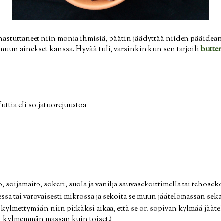
hastuttaneet niin monia ihmisiä, päätin jäädyttää niiden pääidean 
uun ainekset kanssa. Hyvää tuli, varsinkin kun sen tarjoili
butte
ttia eli soijatuorejuustoa
, soijamaito, sokeri, suola ja vanilja sauvasekoittimella tai tehosek
essa tai varovaisesti mikrossa ja sekoita se muun jäätelömassan sek
 kylmettymään niin pitkäksi aikaa, että se on sopivan kylmää jääte
at kylmemmän massan kuin toiset.)