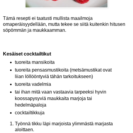
Tämä resepti ei taatusti mullista maailmoja
omaperäisyydellään, mutta tekee se siitä kuitenkin hitusen
söpömmän ja maukkaamman.
Kesäiset cocktailtikut
tuoreita mansikoita
tuoreita pensasmustikoita (metsämustikat ovat
liian löllööntyviä tähän tarkoitukseen)
tuoreita vadelmia
tai ihan mitä vaan vastaavia tarpeeksi hyvin
koossapysyviä maukkaita marjoja tai
hedelmäpaloja
cocktailtikkuja
Työnnä tikku läpi marjoista ylimmästä marjasta
aloittaen.