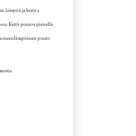
n lämpöä ja keitä 5
nnu. Keitä puuroa pienellä
ä huoneenlämpöinen puuro
moita.