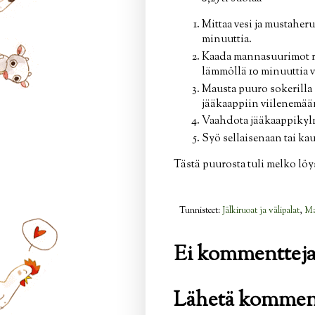
Mittaa vesi ja mustaher
minuuttia.
Kaada mannasuurimot rau
lämmöllä 10 minuuttia vä
Mausta puuro sokerilla
jääkaappiin viilenemää
Vaahdota jääkaappikyl
Syö sellaisenaan tai ka
Tästä puurosta tuli melko löy
Tunnisteet:
Jälkiruoat ja välipalat
,
Ma
Ei kommentteja
Lähetä kommen