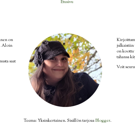
Etusivu
inen on
Kirjoittam
i. Aloin
julkaistii
on koottu
tahansa kä
nusta saat
Voit seur
Teema: Yksinkertainen. Sisällön tarjoaa
Blogger
.