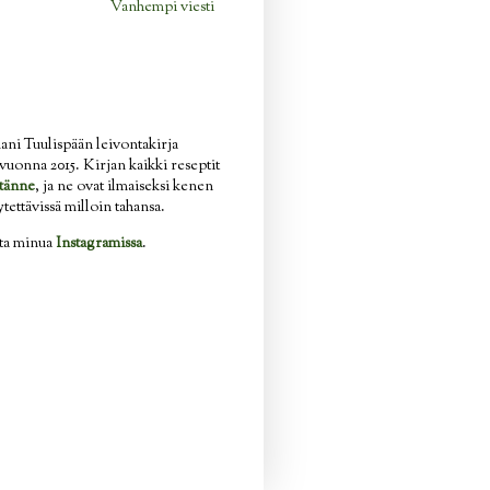
Vanhempi viesti
ani Tuulispään leivontakirja
n vuonna 2015. Kirjan kaikki reseptit
tänne
, ja ne ovat ilmaiseksi kenen
ytettävissä milloin tahansa.
ata minua
Instagramissa
.