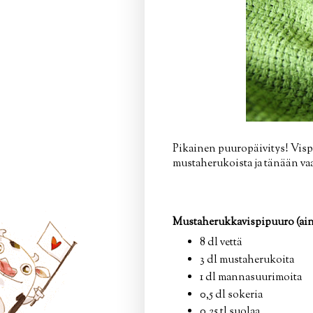
Pikainen puuropäivitys! Vispi
mustaherukoista ja tänään va
Mustaherukkavispipuuro (aina
8 dl vettä
3 dl mustaherukoita
1 dl mannasuurimoita
0,5 dl sokeria
0,25 tl suolaa