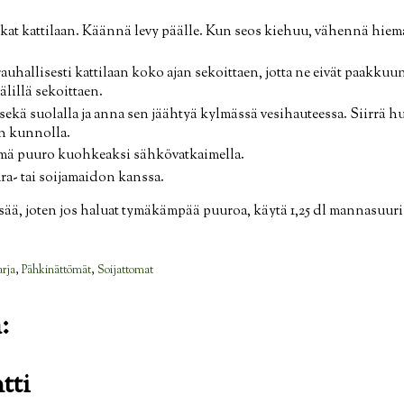
ukat kattilaan. Käännä levy päälle. Kun seos kiehuu, vähennä hiema
hallisesti kattilaan koko ajan sekoittaen, jotta ne eivät paakkuu
lillä sekoittaen.
 sekä suolalla ja anna sen jäähtyä kylmässä vesihauteessa. Siirr
n kunnolla.
mä puuro kuohkeaksi sähkövatkaimella.
ura- tai soijamaidon kanssa.
sää, joten jos haluat tymäkämpää puuroa, käytä 1,25 dl mannasuuri
rja
,
Pähkinättömät
,
Soijattomat
:
tti