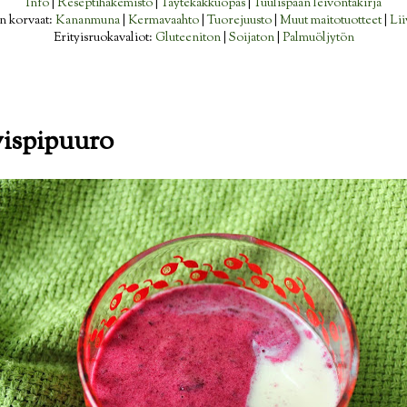
Info
|
Reseptihakemisto
|
Täytekakkuopas
|
Tuulispään leivontakirja
n korvaat:
Kananmuna
|
Kermavaahto
|
Tuorejuusto
|
Muut maitotuotteet
|
Lii
Erityisruokavaliot:
Gluteeniton
|
Soijaton
|
Palmuöljytön
ispipuuro