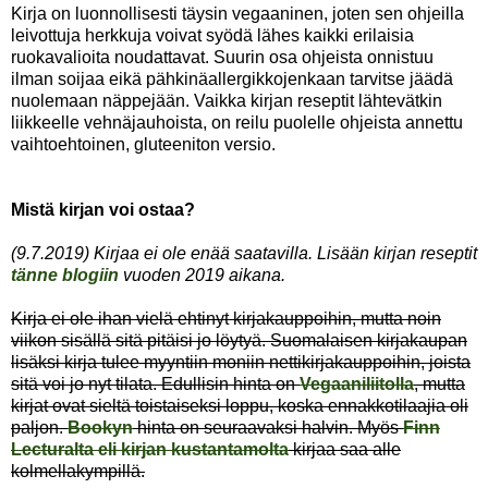
Kirja on luonnollisesti täysin vegaaninen, joten sen ohjeilla
leivottuja herkkuja voivat syödä lähes kaikki erilaisia
ruokavalioita noudattavat. Suurin osa ohjeista onnistuu
ilman soijaa eikä pähkinäallergikkojenkaan tarvitse jäädä
nuolemaan näppejään. Vaikka kirjan reseptit lähtevätkin
liikkeelle vehnäjauhoista, on reilu puolelle ohjeista annettu
vaihtoehtoinen, gluteeniton versio.
Mistä kirjan voi ostaa?
(9.7.2019) Kirjaa ei ole enää saatavilla. Lisään kirjan reseptit
tänne blogiin
vuoden 2019 aikana.
Kirja ei ole ihan vielä ehtinyt kirjakauppoihin, mutta noin
viikon sisällä sitä pitäisi jo löytyä. Suomalaisen kirjakaupan
lisäksi kirja tulee myyntiin moniin nettikirjakauppoihin, joista
sitä voi jo nyt tilata. Edullisin hinta on
Vegaaniliitolla
, mutta
kirjat ovat sieltä toistaiseksi loppu, koska ennakkotilaajia oli
paljon.
Bookyn
hinta on seuraavaksi halvin. Myös
Finn
Lecturalta eli kirjan kustantamolta
kirjaa saa alle
kolmellakympillä.