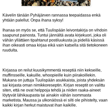
Kävelin tänään Pyhäjärven rannassa teepaidassa enkä
yhtään palellut. Onpa ihana syksy!
Ihanaa on myös se, että Tuulispään leivontakirja on vihdoin
saapunut painosta. Tuntui jännältä avata kirjekuori, joka oli
vähän yllättäen tipahtanut postiluukusta ja pidellä käsissä
ihan oikeasti omaa kirjaa eikä vain katsella sitä tietokoneen
ruudulta.
Kirjassa on reilut kuusikymmentä reseptiä niin kekseille,
muffinsseille, kakuille, whoopieille kuin piirakoillekin.
Mukana on juttuja Tuulispään asukkaista, joista yhdeksän
sai kirjasta oman nimikkoreseptin. Kirjan reseptit on valittu
siten, että ne ovat helppoja tehdä ja niiden raaka-aineet
löytyvät lähikaupasta tai ainakin vähän isommasta
marketista. Maussa ja ulkonäössä ei silti ole pihistelty, vaan
kaikki kirjan herkut maistuvat ihan kaikille.