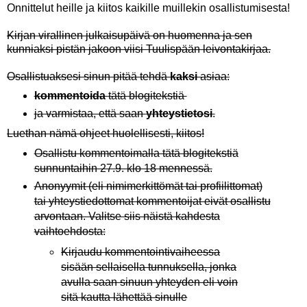
Onnittelut heille ja kiitos kaikille muillekin osallistumisesta!
Kirjan virallinen julkaisupäivä on huomenna ja sen
kunniaksi pistän jakoon viisi Tuulispään leivontakirjaa.
Osallistuaksesi sinun pitää tehdä
kaksi
asiaa:
kommentoida
tätä blogitekstiä
ja varmistaa, että saan
yhteystietosi
.
Luethan nämä ohjeet huolellisesti, kiitos!
Osallistu kommentoimalla tätä blogitekstiä
sunnuntaihin 27.9. klo 18 mennessä.
Anonyymit (eli nimimerkittömät tai profiilittomat)
tai yhteystiedottomat kommentoijat eivät osallistu
arvontaan. Valitse siis näistä kahdesta
vaihtoehdosta:
Kirjaudu kommentointivaiheessa
sisään sellaisella tunnuksella, jonka
avulla saan sinuun yhteyden eli voin
sitä kautta lähettää sinulle