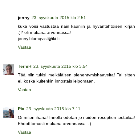
jenny
23. syyskuuta 2015 klo 2.51
kuka voisi vastustaa näin kauniin ja hyväntahtoisen kirjan
:)? eli mukana arvonnassa!
jenny.blomqvist@iki.fi
Vastaa
TerhiH
23. syyskuuta 2015 klo 3.54
Tää niin tukisi meikäläisen pienentymishaaveita! Tai sitten
ei, koska kuitenkin innostais leipomaan.
Vastaa
Pia
23. syyskuuta 2015 klo 7.11
Oi miten ihana! Innolla odotan jo noiden reseptien testailua!
Ehdotttomasti mukana arvonnassa :-)
Vastaa