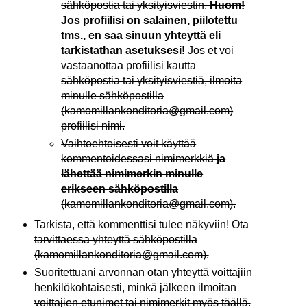
sähköpostia tai yksityisviestin.
Huom!
Jos profiilisi on salainen, piilotettu
tms., en saa sinuun yhteyttä eli
tarkistathan asetuksesi!
Jos et voi
vastaanottaa profiilisi kautta
sähköpostia tai yksityisviestiä, ilmoita
minulle sähköpostilla
(kamomillankonditoria@gmail.com)
profiilisi nimi.
Vaihtoehtoisesti voit käyttää
kommentoidessasi nimimerkkiä
ja
lähettää nimimerkin minulle
erikseen sähköpostilla
(kamomillankonditoria@gmail.com).
Tarkista, että kommenttisi tulee näkyviin! Ota
tarvittaessa yhteyttä sähköpostilla
(kamomillankonditoria@gmail.com).
Suoritettuani arvonnan otan yhteyttä voittajiin
henkilökohtaisesti, minkä jälkeen ilmoitan
voittajien etunimet tai nimimerkit myös täällä.