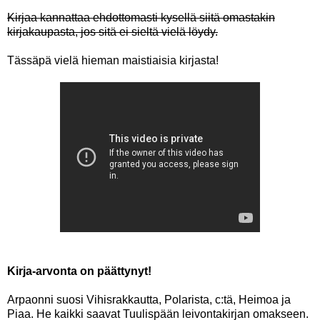
Kirjaa kannattaa ehdottomasti kysellä siitä omastakin
kirjakaupasta, jos sitä ei sieltä vielä löydy.
Tässäpä vielä hieman maistiaisia kirjasta!
Kirja-arvonta on päättynyt!
Arpaonni suosi Vihisrakkautta, Polarista, c:tä, Heimoa ja
Piaa. He kaikki saavat Tuulispään leivontakirjan omakseen.