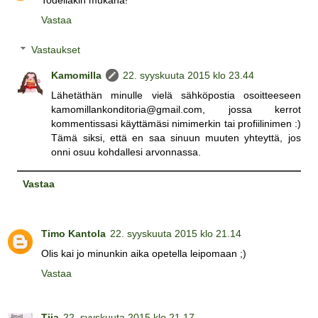
Todellakin mukana!
Vastaa
Vastaukset
Kamomilla
22. syyskuuta 2015 klo 23.44
Lähetäthän minulle vielä sähköpostia osoitteeseen
kamomillankonditoria@gmail.com, jossa kerrot
kommentissasi käyttämäsi nimimerkin tai profiilinimen :)
Tämä siksi, että en saa sinuun muuten yhteyttä, jos
onni osuu kohdallesi arvonnassa.
Vastaa
Timo Kantola
22. syyskuuta 2015 klo 21.14
Olis kai jo minunkin aika opetella leipomaan ;)
Vastaa
Tiia
22. syyskuuta 2015 klo 21.17