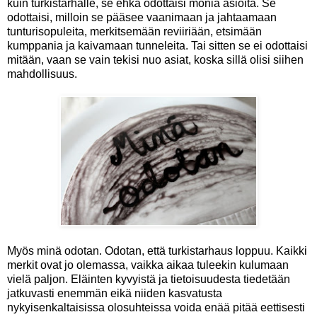
kuin turkistarhalle, se ehkä odottaisi monia asioita. Se
odottaisi, milloin se pääsee vaanimaan ja jahtaamaan
tunturisopuleita, merkitsemään reviiriään, etsimään
kumppania ja kaivamaan tunneleita. Tai sitten se ei odottaisi
mitään, vaan se vain tekisi nuo asiat, koska sillä olisi siihen
mahdollisuus.
Myös minä odotan. Odotan, että turkistarhaus loppuu. Kaikki
merkit ovat jo olemassa, vaikka aikaa tuleekin kulumaan
vielä paljon. Eläinten kyvyistä ja tietoisuudesta tiedetään
jatkuvasti enemmän eikä niiden kasvatusta
nykyisenkaltaisissa olosuhteissa voida enää pitää eettisesti