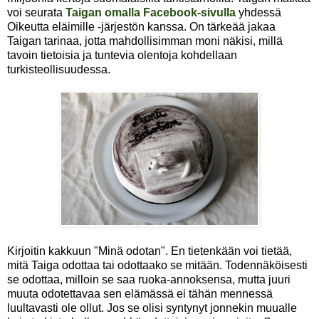
voi seurata
Taigan omalla Facebook-sivulla
yhdessä
Oikeutta eläimille -järjestön kanssa. On tärkeää jakaa
Taigan tarinaa, jotta mahdollisimman moni näkisi, millä
tavoin tietoisia ja tuntevia olentoja kohdellaan
turkisteollisuudessa.
Kirjoitin kakkuun "Minä odotan". En tietenkään voi tietää,
mitä Taiga odottaa tai odottaako se mitään. Todennäköisesti
se odottaa, milloin se saa ruoka-annoksensa, mutta juuri
muuta odotettavaa sen elämässä ei tähän mennessä
luultavasti ole ollut. Jos se olisi syntynyt jonnekin muualle