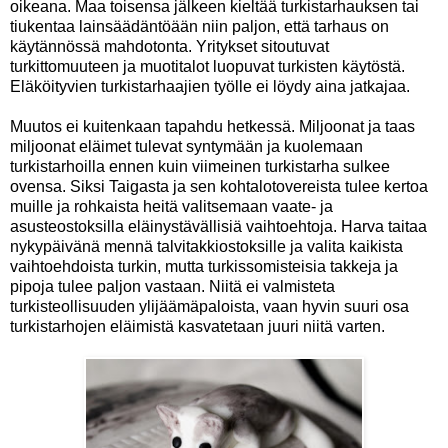
oikeana. Maa toisensa jälkeen kieltää turkistarhauksen tai
tiukentaa lainsäädäntöään niin paljon, että tarhaus on
käytännössä mahdotonta. Yritykset sitoutuvat
turkittomuuteen ja muotitalot luopuvat turkisten käytöstä.
Eläköityvien turkistarhaajien työlle ei löydy aina jatkajaa.
Muutos ei kuitenkaan tapahdu hetkessä. Miljoonat ja taas
miljoonat eläimet tulevat syntymään ja kuolemaan
turkistarhoilla ennen kuin viimeinen turkistarha sulkee
ovensa. Siksi Taigasta ja sen kohtalotovereista tulee kertoa
muille ja rohkaista heitä valitsemaan vaate- ja
asusteostoksilla eläinystävällisiä vaihtoehtoja. Harva taitaa
nykypäivänä mennä talvitakkiostoksille ja valita kaikista
vaihtoehdoista turkin, mutta turkissomisteisia takkeja ja
pipoja tulee paljon vastaan. Niitä ei valmisteta
turkisteollisuuden ylijäämäpaloista, vaan hyvin suuri osa
turkistarhojen eläimistä kasvatetaan juuri niitä varten.