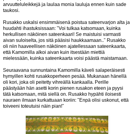
arvuutteluleikkejä ja laulaa monia lauluja ennen kuin sade
taukosi.
Rusakko uskalsi ensimmäisenä poistua sateenvarjon alta ja
huudahti ihastuksissaan: "Voi tulkaa katsomaan, kuinka
herkullisen näköinen sateenkaari! Se maistuisi varmasti
aivan suloiselta, jos sitä pääsisi haukkaamaan.." Rusakko
oli niin haaveellisen näköinen ajatellessaan sateenkaarta,
että Kamomilla alkoi aivan kuin itsestään miettiä
mielessään, kuinka sateenkaarta voisi päästä maistamaan.
Seuraavana sunnuntaina Kamomilla käveli salaperäisesti
hymyillen kohti rusakkoperheen pesää. Mukanaan hänellä
oli kori, joka oli peitetty vihreällä kankaalla. Perille
päästyään hän asetti korin pienen rusakon eteen ja pyysi
tätä katsomaan, mitä siellä on. Rusakko hypähti iloisesti
nauraen ilmaan kurkattuaan koriin: "Enpä olisi uskonut, että
toiveeni toteutuisi näin pian!"