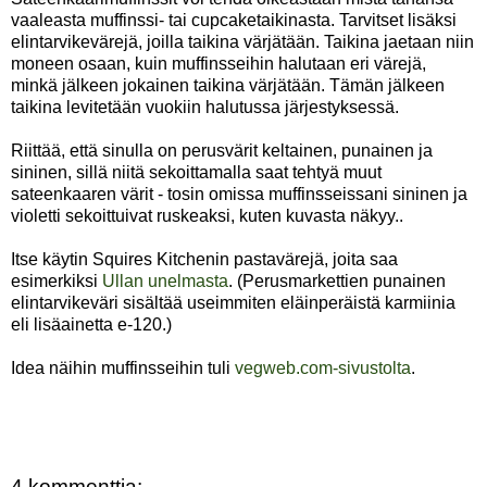
vaaleasta muffinssi- tai cupcaketaikinasta. Tarvitset lisäksi
elintarvikevärejä, joilla taikina värjätään. Taikina jaetaan niin
moneen osaan, kuin muffinsseihin halutaan eri värejä,
minkä jälkeen jokainen taikina värjätään. Tämän jälkeen
taikina levitetään vuokiin halutussa järjestyksessä.
Riittää, että sinulla on perusvärit keltainen, punainen ja
sininen, sillä niitä sekoittamalla saat tehtyä muut
sateenkaaren värit - tosin omissa muffinsseissani sininen ja
violetti sekoittuivat ruskeaksi, kuten kuvasta näkyy..
Itse käytin Squires Kitchenin pastavärejä, joita saa
esimerkiksi
Ullan unelmasta
. (Perusmarkettien punainen
elintarvikeväri sisältää useimmiten eläinperäistä karmiinia
eli lisäainetta e-120.)
Idea näihin muffinsseihin tuli
vegweb.com-sivustolta
.
4 kommenttia: