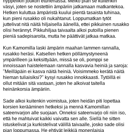
hyppelikin joukon etunenässä. Melko pian se kuitenkin
väsyi, joten se nostettiin ämpäriin jatkamaan matkantekoa.
Hetken kuluttua ämpäristä kuului pientä tasaista tuhinaa,
kun pieni rusakko oli nukahtanut. Loppumatkan tytöt
juttelivat nitä näitä hiljaisella äänellä, ettei pikkuinen rusakko
olisi herännyt. Pikkuhiljaa taivaalta alkoi putoilla pienen
pieniä sadepisaroita, mutta he päättivät jatkaa matkaa.
Kun Kamomilla laski ämpärin maahan lammen rannalla,
rusakko heräsi. Katsellen hetken pöllämystyneenä
ympärilleen ja keksittyään, missä se oli, pomppi se
innoissaan haistelemaan rannalla kasvavia heiniä ja saroja:
"Meilläpäin ei kasva näitä heiniä. Voisimmeko kerätä näitä
hieman tuliaisiksi?" kysyi rusakko innokkaasti. Tytöillä ei
ollut mitään sitä vastaan, joten he alkoivat taitella
heinänkorsia ämpäriin.
Sade alkoi kuitenkin voimistua, joten heidän piti lopettaa
korsien kerääminen hetkeksi ja mennä Kamomillan
sateenvarjon alle suojaan. Onneksi sateenvarjo oli niin iso,
että he mahtuivat kaikki vaivatta sen alle. Siellä he sitten
istuskelivat ja kurkistelivat välillä taivaalle, josko sade olisi
pian loppumassa. He ehtivät leikkiä monenlaisia