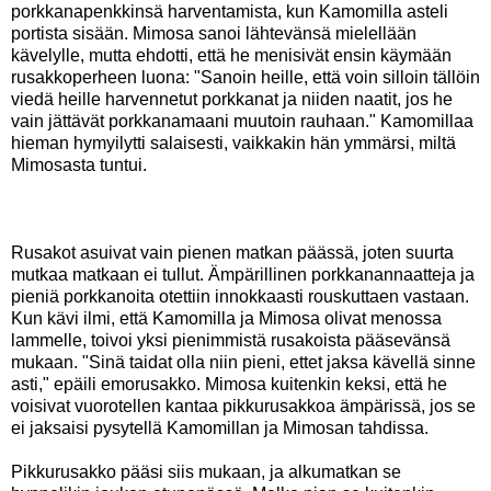
porkkanapenkkinsä harventamista, kun Kamomilla asteli
portista sisään. Mimosa sanoi lähtevänsä mielellään
kävelylle, mutta ehdotti, että he menisivät ensin käymään
rusakkoperheen luona: "Sanoin heille, että voin silloin tällöin
viedä heille harvennetut porkkanat ja niiden naatit, jos he
vain jättävät porkkanamaani muutoin rauhaan." Kamomillaa
hieman hymyilytti salaisesti, vaikkakin hän ymmärsi, miltä
Mimosasta tuntui.
Rusakot asuivat vain pienen matkan päässä, joten suurta
mutkaa matkaan ei tullut. Ämpärillinen porkkanannaatteja ja
pieniä porkkanoita otettiin innokkaasti rouskuttaen vastaan.
Kun kävi ilmi, että Kamomilla ja Mimosa olivat menossa
lammelle, toivoi yksi pienimmistä rusakoista pääsevänsä
mukaan. "Sinä taidat olla niin pieni, ettet jaksa kävellä sinne
asti," epäili emorusakko. Mimosa kuitenkin keksi, että he
voisivat vuorotellen kantaa pikkurusakkoa ämpärissä, jos se
ei jaksaisi pysytellä Kamomillan ja Mimosan tahdissa.
Pikkurusakko pääsi siis mukaan, ja alkumatkan se