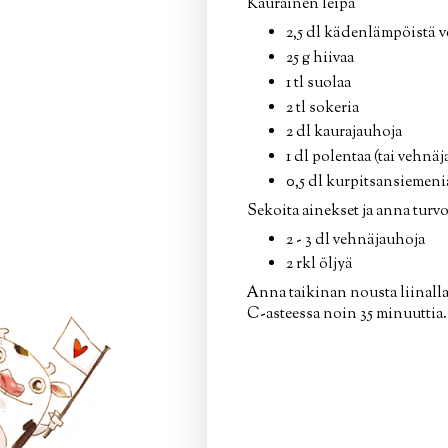
Kaurainen leipä
2,5 dl kädenlämpöistä v
25 g hiivaa
1 tl suolaa
2 tl sokeria
2 dl kaurajauhoja
1 dl polentaa (tai vehnäj
0,5 dl kurpitsansiemeni
Sekoita ainekset ja anna turvo
2 - 3 dl vehnäjauhoja
2 rkl öljyä
Anna taikinan nousta liinalla 
C-asteessa noin 35 minuuttia.