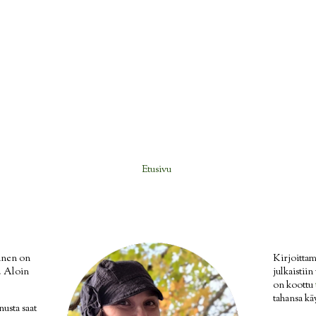
Etusivu
inen on
Kirjoittam
i. Aloin
julkaistii
on koottu
tahansa kä
nusta saat