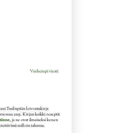
Vanhempi viesti
ani Tuulispään leivontakirja
n vuonna 2015. Kirjan kaikki reseptit
tänne
, ja ne ovat ilmaiseksi kenen
ytettävissä milloin tahansa.