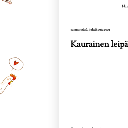
Näi
sunnuntai 26. huhtikuuta 2009
Kaurainen leipä