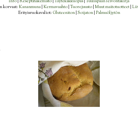
Info
|
Reseptihakemisto
|
Täytekakkuopas
|
Tuulispään leivontakirja
n korvaat:
Kananmuna
|
Kermavaahto
|
Tuorejuusto
|
Muut maitotuotteet
|
Lii
Erityisruokavaliot:
Gluteeniton
|
Soijaton
|
Palmuöljytön