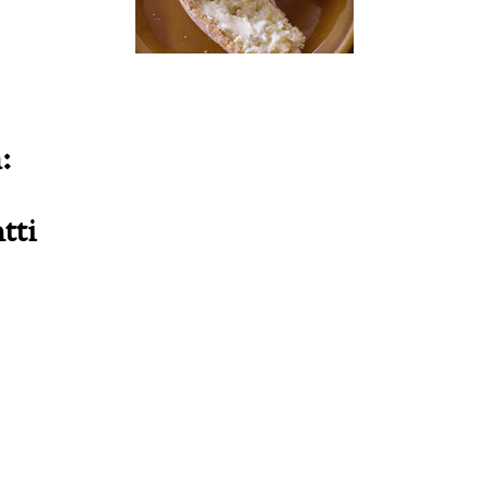
:
tti