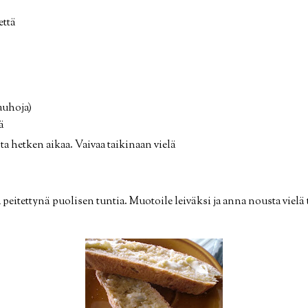
että
auhoja)
ä
ta hetken aikaa. Vaivaa taikinaan vielä
peitettynä puolisen tuntia. Muotoile leiväksi ja anna nousta vielä to