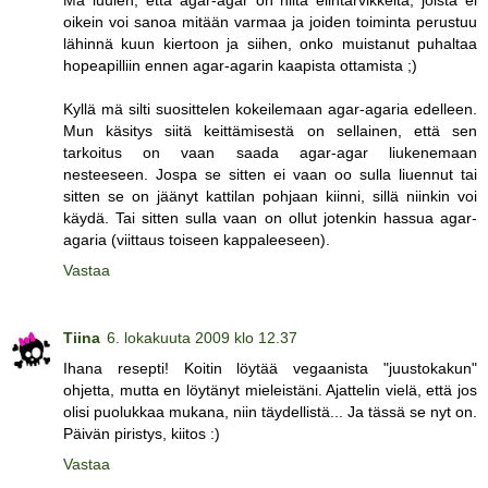
Mä luulen, että agar-agar on niitä elintarvikkeita, joista ei
oikein voi sanoa mitään varmaa ja joiden toiminta perustuu
lähinnä kuun kiertoon ja siihen, onko muistanut puhaltaa
hopeapilliin ennen agar-agarin kaapista ottamista ;)
Kyllä mä silti suosittelen kokeilemaan agar-agaria edelleen.
Mun käsitys siitä keittämisestä on sellainen, että sen
tarkoitus on vaan saada agar-agar liukenemaan
nesteeseen. Jospa se sitten ei vaan oo sulla liuennut tai
sitten se on jäänyt kattilan pohjaan kiinni, sillä niinkin voi
käydä. Tai sitten sulla vaan on ollut jotenkin hassua agar-
agaria (viittaus toiseen kappaleeseen).
Vastaa
Tiina
6. lokakuuta 2009 klo 12.37
Ihana resepti! Koitin löytää vegaanista "juustokakun"
ohjetta, mutta en löytänyt mieleistäni. Ajattelin vielä, että jos
olisi puolukkaa mukana, niin täydellistä... Ja tässä se nyt on.
Päivän piristys, kiitos :)
Vastaa