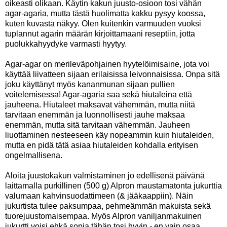
oikeasti olikaan. Käytin kakun juusto-osioon tosi vähän
agar-agaria, mutta tästä huolimatta kakku pysyy koossa,
kuten kuvasta näkyy. Olen kuitenkin varmuuden vuoksi
tuplannut agarin määrän kirjoittamaani reseptiin, jotta
puolukkahyydyke varmasti hyytyy.
Agar-agar on merileväpohjainen hyytelöimisaine, jota voi
käyttää liivatteen sijaan erilaisissa leivonnaisissa. Onpa sitä
joku käyttänyt myös kananmunan sijaan pullien
voitelemisessa! Agar-agaria saa sekä hiutaleina että
jauheena. Hiutaleet maksavat vähemmän, mutta niitä
tarvitaan enemmän ja luonnollisesti jauhe maksaa
enemmän, mutta sitä tarvitaan vähemmän. Jauheen
liuottaminen nesteeseen käy nopeammin kuin hiutaleiden,
mutta en pidä tätä asiaa hiutaleiden kohdalla erityisen
ongelmallisena.
Aloita juustokakun valmistaminen jo edellisenä päivänä
laittamalla purkillinen (500 g) Alpron maustamatonta jukurttia
valumaan kahvinsuodattimeen (& jääkaappiin). Näin
jukurtista tulee paksumpaa, pehmeämmän makuista sekä
tuorejuustomaisempaa. Myös Alpron vaniljanmakuinen
jukurtti voisi ehkä sopia tähän tosi hyvin - en vain osaa