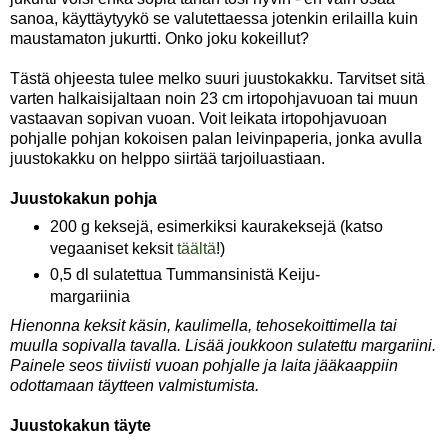
sanoa, käyttäytyykö se valutettaessa jotenkin erilailla kuin
maustamaton jukurtti. Onko joku kokeillut?
Tästä ohjeesta tulee melko suuri juustokakku. Tarvitset sitä
varten halkaisijaltaan noin 23 cm irtopohjavuoan tai muun
vastaavan sopivan vuoan. Voit leikata irtopohjavuoan
pohjalle pohjan kokoisen palan leivinpaperia, jonka avulla
juustokakku on helppo siirtää tarjoiluastiaan.
Juustokakun pohja
200 g keksejä, esimerkiksi kaurakeksejä (katso
vegaaniset keksit
täältä
!)
0,5 dl sulatettua Tummansinistä Keiju-
margariinia
Hienonna keksit käsin, kaulimella, tehosekoittimella tai
muulla sopivalla tavalla. Lisää joukkoon sulatettu margariini.
Painele seos tiiviisti vuoan pohjalle ja laita jääkaappiin
odottamaan täytteen valmistumista.
Juustokakun täyte