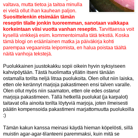
valtava, mutta tietoa ja taitoa minulla
ei vielä ollut ihan kauhean paljon.
Suosittelenkin etsimään tämän
reseptin tilalle jonkin tuoreemman, sanotaan vaikkapa
korkeintaan viisi vuotta vanhan reseptin.
Tarvittaessa voit
kysellä vinkkejä esim. kommentoimalla tätä tekstiä. Koska
tämä blogi on eräänlainen matka ja päiväkirja kohti
parempaa vegaanista leipomista, en halua poistaa täältä
näitä vanhoja tekstejä.
Puolukkainen juustokakku sopii oikein hyvin syksyiseen
kahvipöytään. Tästä huolimatta yllätin itseni tänään
ostamalla torilta neljä litraa puolukoita. Olen ollut niin laiska,
etten ole kerännyt marjoja pakastimeen ensi talven varalle.
Olen ollut myös niin saamaton, etten ole edes
ostanut
marjoja pakastimeen. Tällä hetkellä puolukat (ja karpalot)
taitavat olla ainoita torilta löytyviä marjoja, joten ilmeisesti
päätin kompensoida pakastimeni marjattomuutta puolukoilla
:)
Tämän kakun kanssa meinasi käydä hieman köpelösti, sillä
muistin agar-agar-tilanteeni paremmaksi, kuin mitä se