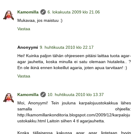
Kamomilla
6. lokakuuta 2009 klo 21.06
Mukavaa, jos maistuu :)
Vastaa
Anonyymi
9. huhtikuuta 2010 klo 22.17
Hei! Kuinka paljon tähän ohjeeseen pitäisi laittaa tuota agar-
agar jauhetta, koska minulla ei satu olemaan hiutaleita.. ?
En ole ikinä ennen kokeillut agaria, joten apua tarvitaan! :)
Vastaa
Kamomilla
10. huhtikuuta 2010 klo 13.37
Moi, Anonyymi! Tein jouluna karpalojuustokakkua lähes
samalla ohjeella:
http://kamomillankonditoria.blogspot.com/2009/12/karpaloju
ustokakku.html Laitoin siihen 4 tl agarjauhetta.
Koska tällaisessa kakussa agar agar liotetaan hyvin