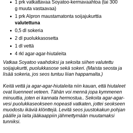
1 prk vatkattavaa Soyatoo-kermavaahtoa (tai 300
g muuta vastaavaa)
1 prk Alpron maustamatonta soijajukurttia
valutettuna
0,5 dl sokeria
2 dl puolukkasosetta
1 dl vettä
4 rkl agar-agar-hiutaleita
Vatkaa Soyatoo vaahdoksi ja sekoita siihen valutettu
soijajukurtti, puolukkasose sekä sokeri. (Maista seosta ja
lisää sokeria, jos seos tuntuu liian happamalta.)
Keitä vettä ja agar-agar-hiutaleita niin kauan, että hiutaleet
ovat liuenneet veteen. Tähän voi mennä jopa kymmenen
minuuttia, joten ei kannata hermostua.. Sekoita agar-agar-
vesi puolukkaseokseen nopeasti vatkaten, jottei seokseen
muodostu ikäviä klönttejä. Levitä seos juustokakun pohjan
päälle ja laita jääkaappiin jähmettymään muutamaksi
tunniksi.