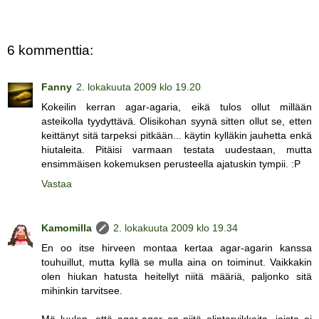
6 kommenttia:
Fanny
2. lokakuuta 2009 klo 19.20
Kokeilin kerran agar-agaria, eikä tulos ollut millään
asteikolla tyydyttävä. Olisikohan syynä sitten ollut se, etten
keittänyt sitä tarpeksi pitkään... käytin kylläkin jauhetta enkä
hiutaleita. Pitäisi varmaan testata uudestaan, mutta
ensimmäisen kokemuksen perusteella ajatuskin tympii. :P
Vastaa
Kamomilla
2. lokakuuta 2009 klo 19.34
En oo itse hirveen montaa kertaa agar-agarin kanssa
touhuillut, mutta kyllä se mulla aina on toiminut. Vaikkakin
olen hiukan hatusta heitellyt niitä määriä, paljonko sitä
mihinkin tarvitsee.