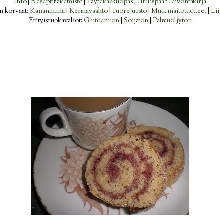
Info
|
Reseptihakemisto
|
Täytekakkuopas
|
Tuulispään leivontakirja
n korvaat:
Kananmuna
|
Kermavaahto
|
Tuorejuusto
|
Muut maitotuotteet
|
Lii
Erityisruokavaliot:
Gluteeniton
|
Soijaton
|
Palmuöljytön