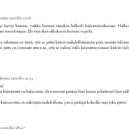
kuuta 2010 klo 17.16
i hyvin kasassa, vaikka hieman tämäkin halkeili käärimisvaiheessa. Halkea
pysyi muodossaan. Eli vain ihan ulkokuori hieman repeili.
n salaisuus on siinä, että se pitää kääriä mahdollisimman pian uunista tulemi
n juttu on varmasti sitten se, että se valmis rulla kannattaa tosiaan kääriä vielä
skuuta 2010 klo 21.23
t!
a käärimistä on haljennut, olen tainnut paistaa liian kauan ja käätinyt liian jä
ääretorttu on näköjään mahdollusta, joten pitääpä kokeille taas joku päivä.
 2012 klo 18.47