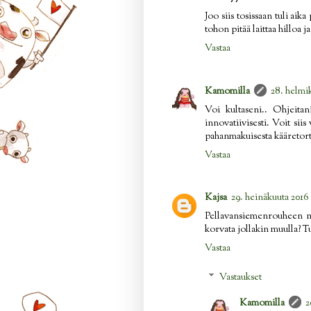
Joo siis tosissaan tuli aik
tohon pitää laittaa hilloa 
Vastaa
Kamomilla
28. helmik
Voi kultaseni.. Ohjeitan
innovatiivisesti. Voit siis
pahanmakuisesta kääretort
Vastaa
Kajsa
29. heinäkuuta 2016
Pellavansiemenrouheen me
korvata jollakin muulla? T
Vastaa
Vastaukset
Kamomilla
2