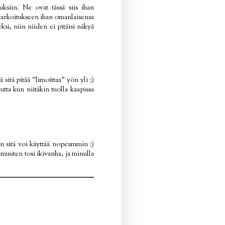
ksiin. Ne ovat tässä siis ihan
n tarkoitukseen ihan omanlaisensa
ksi, niin niiden ei pitäisi näkyä
 sitä pitää "limoittaa" yön yli :)
tta kun niitäkin tuolla kaapissa
n sitä voi käyttää nopeammin :)
 muuten tosi ikivanha, ja minulla