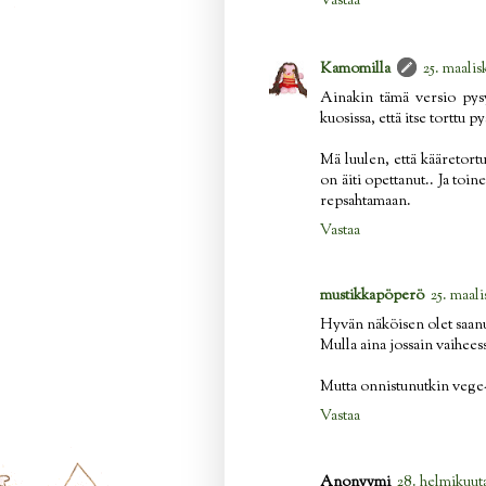
Vastaa
Kamomilla
25. maalis
Ainakin tämä versio pysy
kuosissa, että itse torttu 
Mä luulen, että kääretortu
on äiti opettanut.. Ja toine
repsahtamaan.
Vastaa
mustikkapöperö
25. maali
Hyvän näköisen olet saanu
Mulla aina jossain vaiheess
Mutta onnistunutkin vege-k
Vastaa
Anonyymi
28. helmikuuta