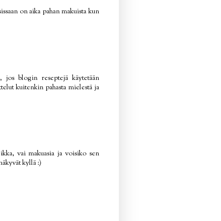
tosissaan on aika pahan makuista kun
a, jos blogin reseptejä käytetään
ittelut kuitenkin pahasta mielestä ja
kka, vai makuasia ja voisiko sen
äkyvät kyllä :)