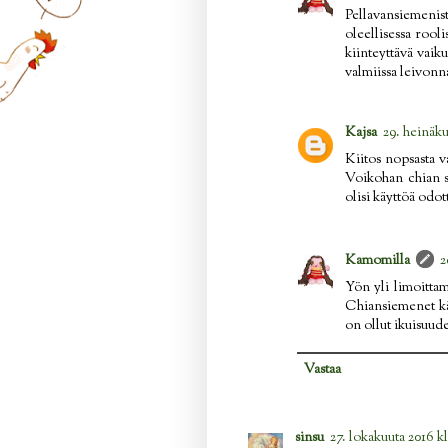
Pellavansiemenis
oleellisessa rooli
kiinteyttävä vaiku
valmiissa leivonna
Kajsa
29. heinäku
Kiitos nopsasta va
Voikohan chian si
olisi käyttöä odot
Kamomilla
2
Yön yli limoittam
Chiansiemenet käy
on ollut ikuisuud
Vastaa
sinsu
27. lokakuuta 2016 kl