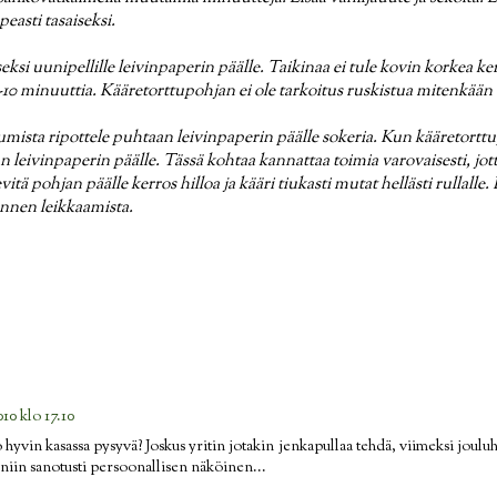
peasti tasaiseksi.
seksi uunipellille leivinpaperin päälle. Taikinaa ei tule kovin korkea ke
-10 minuuttia. Kääretorttupohjan ei ole tarkoitus ruskistua mitenkään e
umista ripottele puhtaan leivinpaperin päälle sokeria. Kun kääretortt
 leivinpaperin päälle. Tässä kohtaa kannattaa toimia varovaisesti, jott
tä pohjan päälle kerros hilloa ja kääri tiukasti mutat hellästi rullalle. 
ennen leikkaamista.
010 klo 17.10
hyvin kasassa pysyvä? Joskus yritin jotakin jenkapullaa tehdä, viimeksi jouluha
niin sanotusti persoonallisen näköinen...