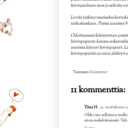
leivinjauheen seos ja sekoita no
Levitä taikina tasaiseksi kerrok
tarkoituskaan. Paista uunissa 8
Odottaessasi kääretortun paist
leivinpaperin kanssa sokeroidun
uunissa käynyt leivinpaperi. Levi
leivinpaperiin ja anna jäähtyä 
Tunnisteet:
Kääretortut
11 kommenttia:
Tiina H.
25. maaliskuuta 2
Oliko tuo sellainen melko 
aivan mahdottomasti. Tuli 