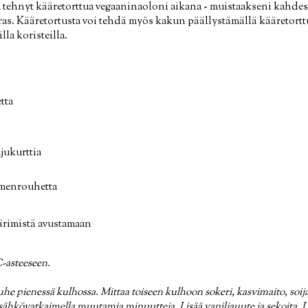
 tehnyt kääretorttua vegaaninaoloni aikana - muistaakseni kahde
ras. Kääretortusta voi tehdä myös kakun päällystämällä kääretorttu 
la koristeilla.
etta
jukurttia
iemenrouhetta
ärimistä avustamaan
-asteeseen.
he pienessä kulhossa. Mittaa toiseen kulhoon sokeri, kasvimaito, soijaj
ähkövatkaimella muutamia minuutteja. Lisää vaniljauute ja sekoita. 