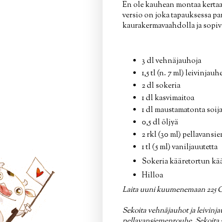
En ole kauhean montaa kertaa
versio on joka tapauksessa pa
kaurakermavaahdolla ja sopivil
3 dl vehnäjauhoja
1,5 tl (n. 7 ml) leivinjauh
2 dl sokeria
1 dl kasvimaitoa
1 dl maustamatonta soija
0,5 dl öljyä
2 rkl (30 ml) pellavans
1 tl (5 ml) vaniljauutetta
Sokeria kääretortun kä
Hilloa
Laita uuni kuumenemaan 225 C
Sekoita vehnäjauhot ja leivinjau
pellavansiemenrouhe. Sekoita s