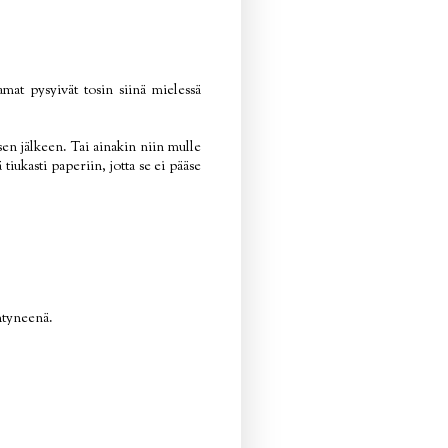
mat pysyivät tosin siinä mielessä
sen jälkeen. Tai ainakin niin mulle
 tiukasti paperiin, jotta se ei pääse
ähtyneenä.