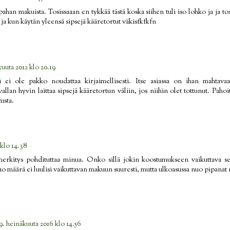
a pahan makuista. Tosissaaan en tykkää tästä koska siihen tuli iso lohko ja ja 
ja ja kun käytän yleensä sipsejä kääretortut väkisfkfkfn
uuta 2012 klo 20.19
i ei ole pakko noudattaa kirjaimellisesti. Itse asiassa on ihan mahtava
 vallan hyvin laittaa sipsejä kääretortun väliin, jos niihin olet tottunut. Paho
usta.
 klo 14.38
rkitys pohdituttaa minua. Onko sillä jokin koostumukseen vaikuttava sei
uo määrä ei luulisi vaikuttavan makuun suuresti, mutta ulkoasussa nuo pipanat n
9. heinäkuuta 2016 klo 14.56