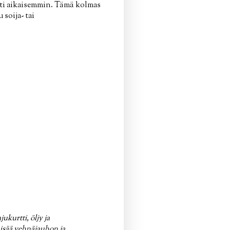
sti aikaisemmin. Tämä kolmas
soija- tai
ukurtti, öljy ja
Lisää vehnäjauhon ja