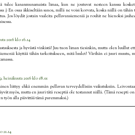
tä tulee kananmunamaista limaa, kun ne joutuvat nesteen kanssa kosketu
ssa :) En osaa äkkiseltään sanoa, millä ne voisi korvata, koska niillä on tähä
tus. Jos löydät jostain vaaleita pellavansiemeniä ja rouhit ne hienoksi jauhee
isessa.
uta 2016 klo 16.14
stauksesta ja hyvästä vinkistä! Juu tuon liman tiesinkin, mutta olen luullut että
emeniä käyttää tähän tarkoitukseen, mitä luulet? Värihän ei juuri muutu, mu
tamassa.
9. heinäkuuta 2016 klo 18.01
inen liittyy ehkä enemmän pellavan terveydellisiin vaikutuksiin. Leivontaa
vät myös, mutta en juuri tätä reseptiä ole testannut niillä. (Tämä resepti on
en työn alla päivittää tämä paremmaksi.)
o 21.14