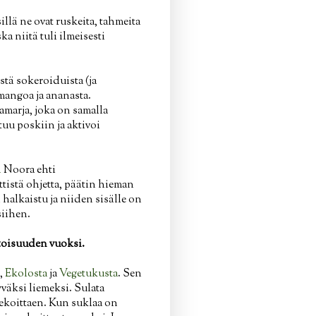
llä ne ovat ruskeita, tahmeita
 niitä tuli ilmeisesti
stä sokeroiduista (ja
 mangoa ja ananasta.
amarja, joka on samalla
uu poskiin ja aktivoi
n
Noora ehti
tistä ohjetta, päätin hieman
 halkaistu ja niiden sisälle on
siihen.
itoisuuden vuoksi.
,
Ekolosta
ja
Vegetukusta
. Sen
väksi liemeksi. Sulata
sekoittaen. Kun suklaa on