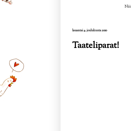
Näi
lauantai 4. joulukuuta 2010
Taateliparat!