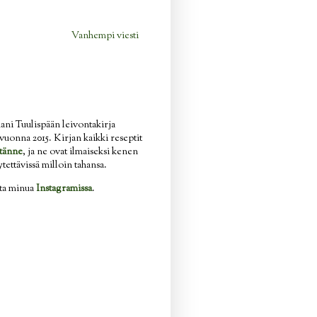
Vanhempi viesti
ani Tuulispään leivontakirja
n vuonna 2015. Kirjan kaikki reseptit
tänne
, ja ne ovat ilmaiseksi kenen
ytettävissä milloin tahansa.
ata minua
Instagramissa
.