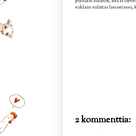
puoliksi sulanut, sitä ei tarv
suklaan sulattaa lasiastiassa,
2 kommenttia: