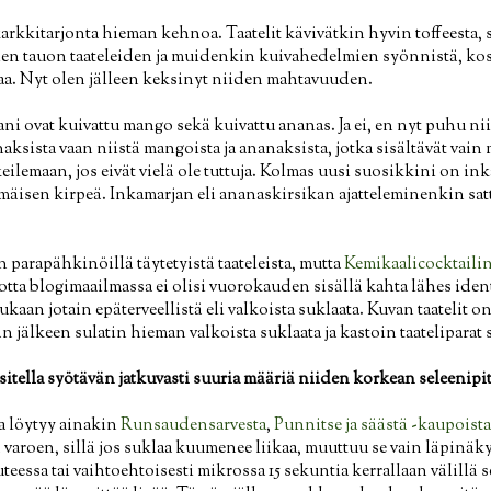
rkkitarjonta hieman kehnoa. Taatelit kävivätkin hyvin toffeesta, si
ien tauon taateleiden ja muidenkin kuivahedelmien syönnistä, koska
aa. Nyt olen jälleen keksinyt niiden mahtavuuden.
ni ovat kuivattu mango sekä kuivattu ananas. Ja ei, en nyt puhu nii
naksista vaan niistä mangoista ja ananaksista, jotka sisältävät vain
ilemaan, jos eivät vielä ole tuttuja. Kolmas uusi suosikkini on ink
äisen kirpeä. Inkamarjan eli ananaskirsikan ajatteleminenkin satt
n parapähkinöillä täytetyistä taateleista, mutta
Kemikaalicocktaili
ta blogimaailmassa ei olisi vuorokauden sisällä kahta lähes ident
an jotain epäterveellistä eli valkoista suklaata. Kuvan taatelit on
jälkeen sulatin hieman valkoista suklaata ja kastoin taateliparat 
itella syötävän jatkuvasti suuria määriä niiden korkean seleenip
a löytyy ainakin
Runsaudensarvesta
,
Punnitse ja säästä -kaupoista
varoen, sillä jos suklaa kuumenee liikaa, muuttuu se vain läpinäky
eessa tai vaihtoehtoisesti mikrossa 15 sekuntia kerrallaan välillä 