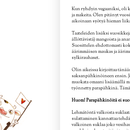
Kun ryhdyin vegaaniksi, oli ka
ja makeita. Olen pitänyt vuos
aikoinaan syötyä hieman liik
Taateleiden lisäksi suosikkeja
ällöttävistä) mangoista ja ana
Suosittelen ehdottomasti koke
äärimmäisen maukas ja äärimm
sylkirauhaset.
Olin aikeissa kirjoittaa tänää
saksanpähkinöineen ensin. Jot
muokata omaani lisäämällä muka
työnnetty parapähkinä. Tämän 
Huom! Parapähkinöitä ei suos
Lehmätöntä valkoista suklaat
sulattaminen kannattaa tehdä 
valkoinen suklaa joko vesihaut