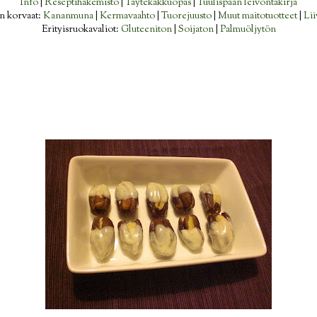
Info
|
Reseptihakemisto
|
Täytekakkuopas
|
Tuulispään leivontakirja
n korvaat:
Kananmuna
|
Kermavaahto
|
Tuorejuusto
|
Muut maitotuotteet
|
Lii
Erityisruokavaliot:
Gluteeniton
|
Soijaton
|
Palmuöljytön