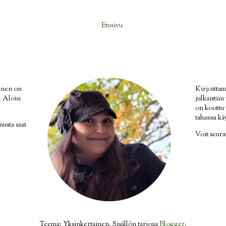
Etusivu
inen on
Kirjoittam
i. Aloin
julkaistii
on koottu
tahansa kä
nusta saat
Voit seur
Teema: Yksinkertainen. Sisällön tarjoaa
Blogger
.