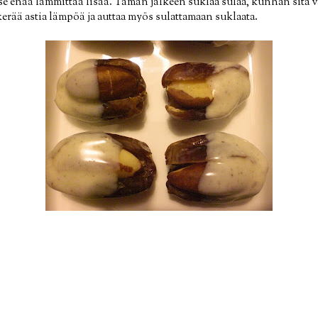
itse enää lämmittää lisää. Tämän jälkeen suklaa sulaa, kunhan sitä va
 kerää astia lämpöä ja auttaa myös sulattamaan suklaata.