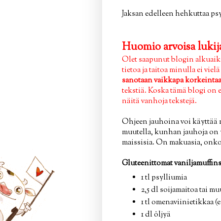
Jaksan edelleen hehkuttaa ps
Huomio arvoisa lukija
Olet saapunut blogin alkuaiko
tietoa ja taitoa minulla ei vie
sanotaan vaikkapa korkeintaan
tekstiä. Koska tämä blogi on 
näitä vanhoja tekstejä.
Ohjeen jauhoina voi käyttää m
muutella, kunhan jauhoja on yh
maissisia. On makuasia, onko
Gluteenittomat vaniljamuffinss
1 tl psylliumia
2,5 dl soijamaitoa tai m
1 tl omenaviinietikkaa (
1 dl öljyä