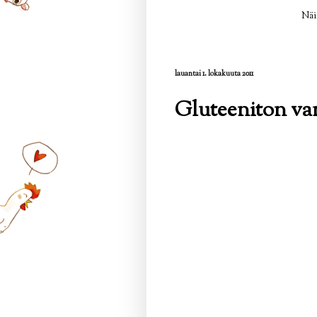
Näi
lauantai 1. lokakuuta 2011
Gluteeniton van