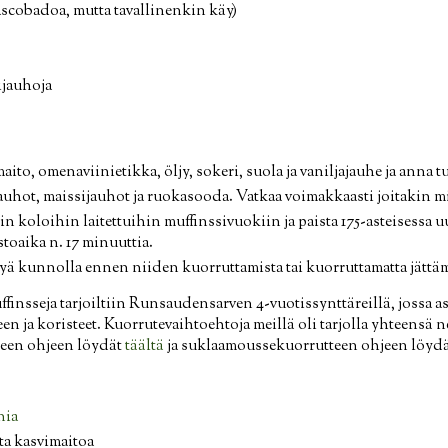
ascobadoa, mutta tavallinenkin käy)
ijauhoja
aito, omenaviinietikka, öljy, sokeri, suola ja vaniljajauhe ja ann
jauhot, maissijauhot ja ruokasooda. Vatkaa voimakkaasti joitakin m
lin koloihin laitettuihin muffinssivuokiin ja paista 175-asteisessa uu
toaika n. 17 minuuttia.
ä kunnolla ennen niiden kuorruttamista tai kuorruttamatta jättäm
ffinsseja tarjoiltiin Runsaudensarven 4-vuotissynttäreillä, jossa asi
en ja koristeet. Kuorrutevaihtoehtoja meillä oli tarjolla yhteensä ne
een ohjeen löydät
täältä
ja suklaamoussekuorrutteen ohjeen löyd
nia
uta kasvimaitoa