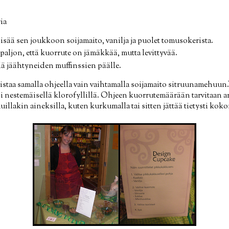
ia
lisää sen joukkoon soijamaito, vanilja ja puolet tomusokerista.
paljon, että kuorrute on jämäkkää, mutta levittyvää.
ellä jäähtyneiden muffinssien päälle.
mistaa samalla ohjeella vain vaihtamalla soijamaito sitruunamehuu
 nestemäisellä klorofyllillä. Ohjeen kuorrutemäärään tarvitaan arvi
uillakin aineksilla, kuten kurkumalla tai sitten jättää tietysti kok