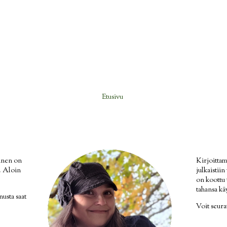
Etusivu
inen on
Kirjoittam
i. Aloin
julkaistii
on koottu
tahansa kä
nusta saat
Voit seur