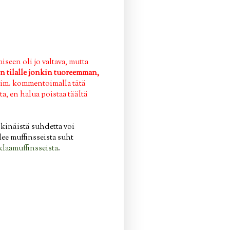
een oli jo valtava, mutta
n tilalle jonkin tuoreemman,
esim. kommentoimalla tätä
a, en halua poistaa täältä
skinäistä suhdetta voi
lee muffinsseista suht
klaamuffinsseista
.