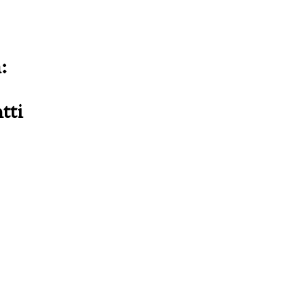
:
tti