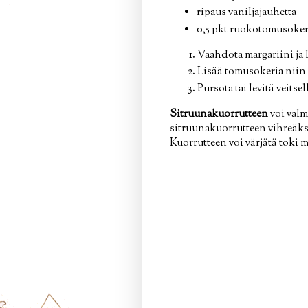
ripaus vaniljajauhetta
0,5 pkt ruokotomusoker
Vaahdota margariini ja 
Lisää tomusokeria niin 
Pursota tai levitä veits
Sitruunakuorrutteen
voi val
sitruunakuorrutteen vihreäksi
Kuorrutteen voi värjätä toki m