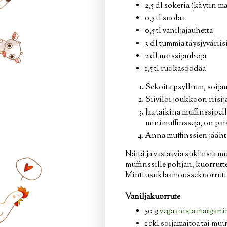
2,5 dl sokeria (käytin m
0,5 tl suolaa
0,5 tl vaniljajauhetta
3 dl tummia täysjyväriis
2 dl maissijauhoja
1,5 tl ruokasoodaa
Sekoita psyllium, soijam
Siivilöi joukkoon riisi
Jaa taikina muffinssipel
minimuffinsseja, on pais
Anna muffinssien jäähty
Näitä ja vastaavia suklaisia mu
muffinssille pohjan, kuorrutte
Minttusuklaamoussekuorrutt
Vaniljakuorrute
50 g
vegaanista margarii
1 rkl soijamaitoa tai mu