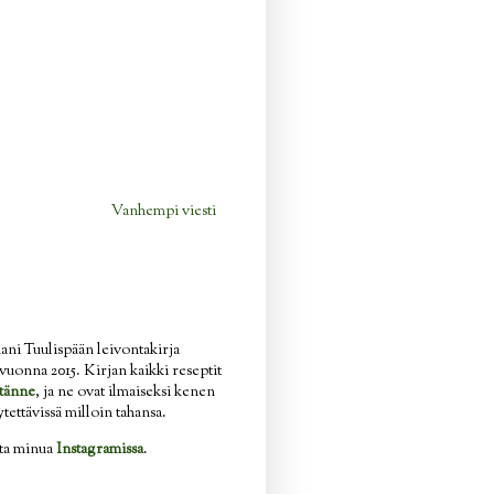
Vanhempi viesti
ani Tuulispään leivontakirja
n vuonna 2015. Kirjan kaikki reseptit
tänne
, ja ne ovat ilmaiseksi kenen
ytettävissä milloin tahansa.
ata minua
Instagramissa
.