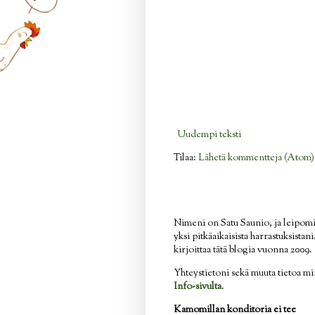
Uudempi teksti
Tilaa:
Lähetä kommentteja (Atom)
Nimeni on Satu Saunio, ja leipom
yksi pitkäaikaisista harrastuksistan
kirjoittaa tätä blogia vuonna 2009.
Yhteystietoni sekä muuta tietoa mi
Info-sivulta
.
Kamomillan konditoria ei tee