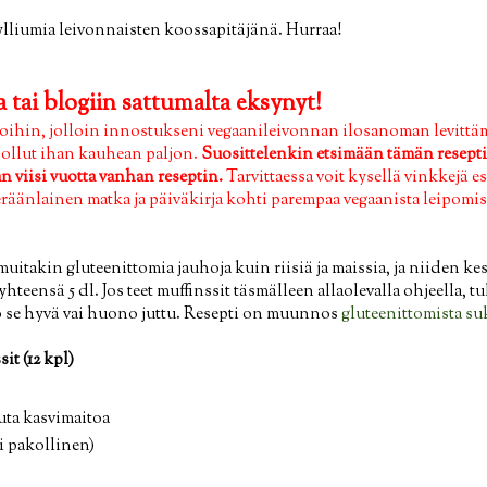
ylliumia leivonnaisten koossapitäjänä. Hurraa!
 tai blogiin sattumalta eksynyt!
ihin, jolloin innostukseni vegaanileivonnan ilosanoman levittämis
lä ollut ihan kauhean paljon.
Suosittelenkin etsimään tämän resepti
 viisi vuotta vanhan reseptin.
Tarvittaessa voit kysellä vinkkejä 
eräänlainen matka ja päiväkirja kohti parempaa vegaanista leipomist
uitakin gluteenittomia jauhoja kuin riisiä ja maissia, ja niiden ke
teensä 5 dl. Jos teet muffinssit täsmälleen allaolevalla ohjeella, tu
 se hyvä vai huono juttu. Resepti on muunnos
gluteenittomista su
it (12 kpl)
uuta kasvimaitoa
ei pakollinen)