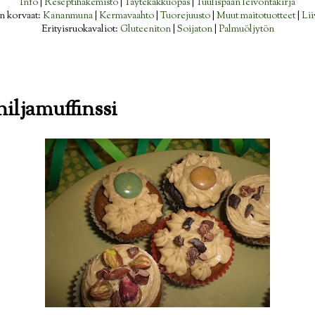
Info
|
Reseptihakemisto
|
Täytekakkuopas
|
Tuulispään leivontakirja
n korvaat:
Kananmuna
|
Kermavaahto
|
Tuorejuusto
|
Muut maitotuotteet
|
Lii
Erityisruokavaliot:
Gluteeniton
|
Soijaton
|
Palmuöljytön
iljamuffinssi