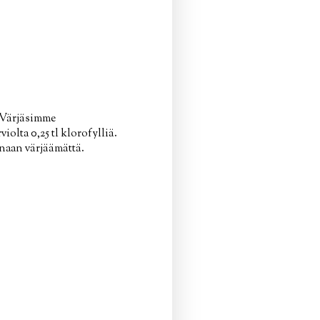
n.Värjäsimme
olta 0,25 tl klorofylliä.
onaan värjäämättä.