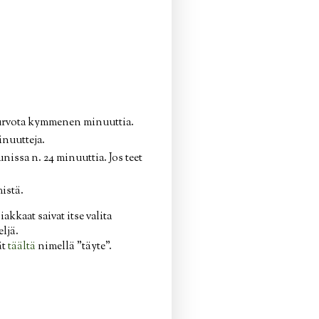
a turvota kymmenen minuuttia.
inuutteja.
nissa n. 24 minuuttia. Jos teet
istä.
akkaat saivat itse valita
ljä.
ät
täältä
nimellä "täyte".