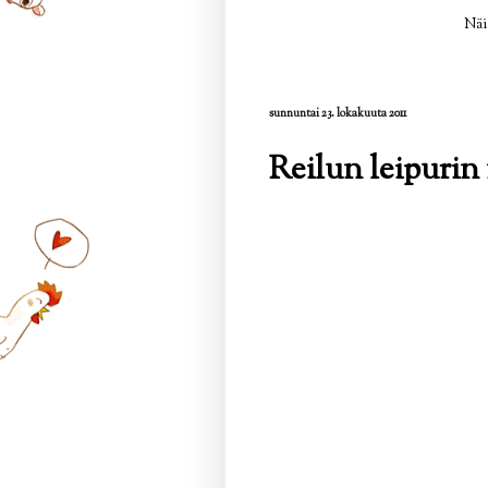
Näi
sunnuntai 23. lokakuuta 2011
Reilun leipurin 