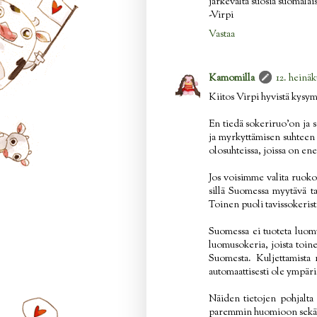
järkevältä suosia suomalais
-Virpi
Vastaa
Kamomilla
12. heinäk
Kiitos Virpi hyvistä kysym
En tiedä sokeriruo'on ja 
ja myrkyttämisen suhteen
olosuhteissa, joissa on en
Jos voisimme valita ruokos
sillä Suomessa myytävä ta
Toinen puoli tavissokerista
Suomessa ei tuoteta luomu
luomusokeria, joista toin
Suomesta. Kuljettamista 
automaattisesti ole ympär
Näiden tietojen pohjalta
paremmin huomioon sekä i