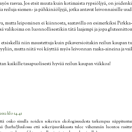
myös rasvaa. Jos etsit muuta kuin kotimaista rypsiöljyä, on joiden
 reiluja siemen- ja pähkinäöljyjä, jotka antavat leivonnaisille uu
, mutta leipominen ei kiinnosta, saatavilla on esimerkiksi Pirkka
sä valikoima on luonnollisestikin tätä laajempi ja jopa gluteenitto
i etsiskellä niin maustettuja kuin pikaversioitakin reilun kaupan t
tyyliin, mutta niitä voi käyttää myös leivonnan raaka-aineina ja v
an kaikille tasapuolisesti hyvää reilun kaupan viikkoa!
2012 klo 14.41
ttä onko sinulla noiden sokerien ekologisuudesta tarkempaa näppituntuma
inä (harha?)luulossa että sokerijuurikkaasta tulee vähemmän luontoa rasitt