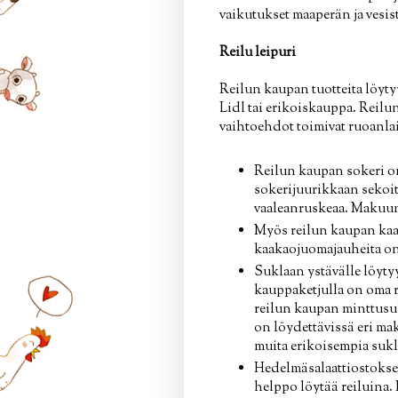
vaikutukset maaperän ja vesis
Reilu leipuri
Reilun kaupan tuotteita löytyy
Lidl tai erikoiskauppa. Reilu
vaihtoehdot toimivat ruoanlai
Reilun kaupan sokeri on
sokerijuurikkaan sekoit
vaaleanruskeaa. Makuun t
Myös reilun kaupan kaak
kaakaojuomajauheita on 
Suklaan ystävälle löyty
kauppaketjulla on oma 
reilun kaupan minttusuk
on löydettävissä eri ma
muita erikoisempia sukl
Hedelmäsalaattiostokset
helppo löytää reiluina.