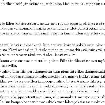
tön tilaan sekä järjestämään jätehuolto. Lisäksi reilu kauppa on 
 jo lähes jokaisesta vastaantulevasta ruokakaupasta, oli kyseessä 
n kaupan valikoima on laaja ja se kannattaa ehdottomasti ottaa halt
tossa ja leivonnassa ihan samalla tavoin kuin niiden epäreilut vast
 tavallisesti ruokosokeria, kun perusvalkoinen sokeri on ruokoso
usta. Käytännössä tällä ei ole mitään muuta merkitystä kuin että 
ai rakenteeseen tämä ero ei oleellisesti vaikuta.
aota voi ostaa useimmista kaupoista. Pääsääntöisesti ne ovat myö
saatavilla.
y valikoimaa niin peruskaupoista kuin pienistä erikoiskaupoistak
reilun kaupan tummasuklaalevymerkkinsä, minkä lisäksi esimer
laalevy löytyy useiden kauppojen valikoimista. Asiaanvihkiytynei
kuvariaatioita reilun kaupan suklaalevyistä, monenlaisia reilun ka
aatuotteita, kuten vaikkapa joulukalentereita ja pääsiäismunia!
kin on helppo toteuttaa reiluna, sillä ananakset, mangot ja sitru
 Reilun kaupan banaanit ovat vakiokamaa lähes jokaisessa ruokaka