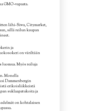
aina GMO-vapaata.
sitten lähi-Siwa, Citymarket,
uun, sillä reilun kaupan
ineet.
kerin ja
ruokosokeri on väriltään
s luomua. Myös reiluja
in. Monella
kiksi Dammenbergin
stä erikoisliikkeistä
upan suklaapatukoita ja
shedelmät on kohtalaisen
upassa.