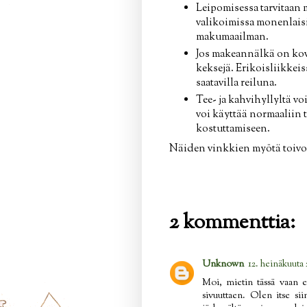
Leipomisessa tarvitaan 
valikoimissa monenlaisia
makumaailman.
Jos makeannälkä on kova
keksejä. Erikoisliikkeis
saatavilla reiluna.
Tee- ja kahvihyllyltä vo
voi käyttää normaaliin 
kostuttamiseen.
Näiden vinkkien myötä toivot
2 kommenttia:
Unknown
12. heinäkuuta 
Moi, mietin tässä vaan e
sivuuttaen. Olen itse si