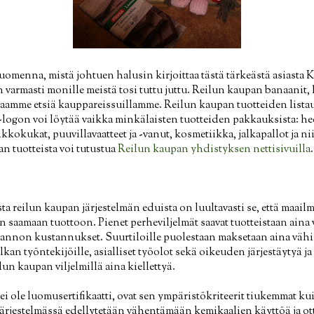
uomenna, mistä johtuen halusin kirjoittaa tästä tärkeästä asiasta
 varmasti monille meistä tosi tuttu juttu. Reilun kaupan banaanit, k
a osaamme etsiä kauppareissuillamme. Reilun kaupan tuotteiden lista
-logon voi löytää vaikka minkälaisten tuotteiden pakkauksista: he
eikkokukat, puuvillavaatteet ja -vanut, kosmetiikka, jalkapallot ja 
an tuotteista voi tutustua
Reilun kaupan yhdistyksen nettisivuilla
.
ista reilun kaupan järjestelmän eduista on luultavasti se, että ma
ijän saamaan tuottoon. Pienet perheviljelmät saavat tuotteistaan ai
tannon kustannukset. Suurtiloille puolestaan maksetaan aina vähi
kan työntekijöille, asialliset työolot sekä oikeuden järjestäytyä j
un kaupan viljelmillä aina kiellettyä.
i ole luomusertifikaatti, ovat sen ympäristökriteerit tiukemmat k
järjestelmässä edellytetään vähentämään kemikaalien käyttöä ja 