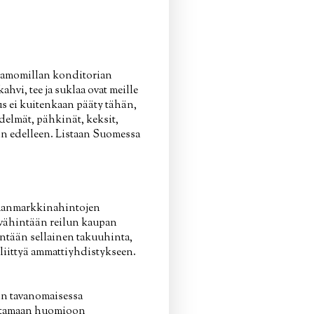
 Kamomillan konditorian
ahvi, tee ja suklaa ovat meille
us ei kuitenkaan pääty tähän,
delmät, pähkinät, keksit,
niin edelleen. Listaan Suomessa
ailmanmarkkinahintojen
na vähintään reilun kaupan
ntään sellainen takuuhinta,
a liittyä ammattiyhdistykseen.
uin tavanomaisessa
ottamaan huomioon