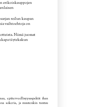
kin erikoiskauppojen
denlaisen
-sarjan reilun kaupan
mia vaihtoehtoja on
uotteista. Nämä juomat
aikkapa täytekakun
a, epäterveellisyysaspektit ihan
avaa sokeria, ja muutenkin tuntuu