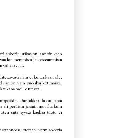
että sokerijuurikas on lannoituksen
asvaa kuumemmissa ja kosteammissa
n vain arvaus.
itettavasti näin ei kuitenkaan ole,
li se on vain puoliksi kotimaista.
 kaukana meille tutusta.
 kauppoihin. Dansukkerilla on kahta
 eli peräisin jostain muualta kuin
oten siitä syystä kaukaa tuotu ei
 tuotannossa otetaan normisokeria