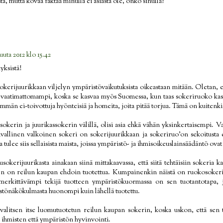
ta, mutta kovaa faktaa minulla ei asiasta ole, onko sinulla?
uuta 2012 klo 15.42
yksistä!
sokerijuurikkaan viljelyn ympäristövaikutuksista oikeastaan mitään. Oletan, 
 vaatimattomampi, koska se kasvaa myös Suomessa, kun taas sokeriruoko k
emmän ei-toivottuja hyönteisiä ja homeita, joita pitää torjua. Tämä on kuitenki
okerin ja juurikassokerin välillä, olisi asia ehkä vähän yksinkertaisempi. Val
vallinen valkoinen sokeri on sokerijuurikkaan ja sokeriruo'on sekoitusta e
 tulee siis sellaisista maista, joissa ympäristö- ja ihmisoikeuslainsäädäntö ovat
sokerijuurikasta ainakaan siinä mittakaavassa, että siitä tehtäisiin sokeria
en on reilun kaupan ehdoin tuotettua. Kumpainenkin näistä on ruokosokeria
merkittävämpi tekijä tuotteen ympäristökuormassa on sen tuotantotapa, j
istönäkökulmasta huonompi kuin lähellä tuotettu.
 valitsen itse luomutuotetun reilun kaupan sokerin, koska uskon, että sen
hmisten että ympäristön hyvinvointi.