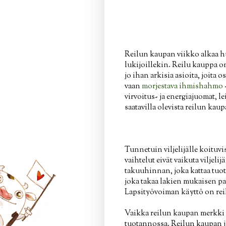
Reilun kaupan viikko alkaa h
lukijoillekin. Reilu kauppa on
jo ihan arkisia asioita, joit
vaan
morjestava ihmishahmo
virvoitus- ja energiajuomat, l
saatavilla olevista reilun kaup
Tunnetuin viljelijälle koituv
vaihtelut eivät vaikuta viljel
takuuhinnan, joka kattaa tuo
joka takaa lakien mukaisen pal
Lapsityövoiman käyttö on reil
Vaikka reilun kaupan merkki e
tuotannossa. Reilun kaupan 