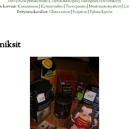
Info
|
Reseptihakemisto
|
Täytekakkuopas
|
Tuulispään leivontakirja
n korvaat:
Kananmuna
|
Kermavaahto
|
Tuorejuusto
|
Muut maitotuotteet
|
Lii
Erityisruokavaliot:
Gluteeniton
|
Soijaton
|
Palmuöljytön
niksit