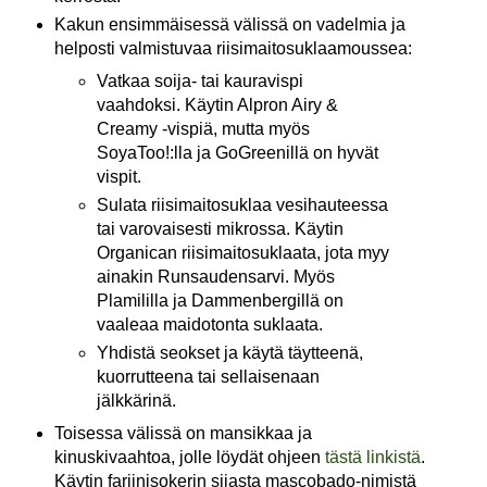
Kakun ensimmäisessä välissä on vadelmia ja
helposti valmistuvaa riisimaitosuklaamoussea:
Vatkaa soija- tai kauravispi
vaahdoksi. Käytin Alpron Airy &
Creamy -vispiä, mutta myös
SoyaToo!:lla ja GoGreenillä on hyvät
vispit.
Sulata riisimaitosuklaa vesihauteessa
tai varovaisesti mikrossa. Käytin
Organican riisimaitosuklaata, jota myy
ainakin Runsaudensarvi. Myös
Plamililla ja Dammenbergillä on
vaaleaa maidotonta suklaata.
Yhdistä seokset ja käytä täytteenä,
kuorrutteena tai sellaisenaan
jälkkärinä.
Toisessa välissä on mansikkaa ja
kinuskivaahtoa, jolle löydät ohjeen
tästä linkistä
.
Käytin fariinisokerin sijasta mascobado-nimistä