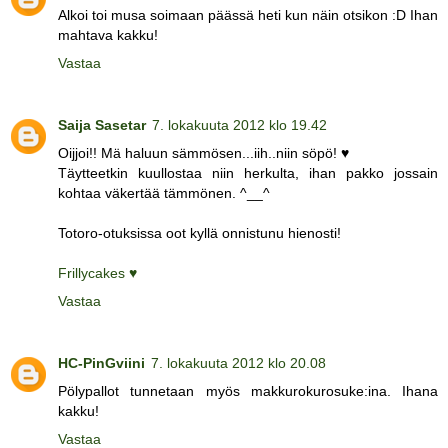
Alkoi toi musa soimaan päässä heti kun näin otsikon :D Ihan
mahtava kakku!
Vastaa
Saija Sasetar
7. lokakuuta 2012 klo 19.42
Oijjoi!! Mä haluun sämmösen...iih..niin söpö! ♥
Täytteetkin kuullostaa niin herkulta, ihan pakko jossain
kohtaa väkertää tämmönen. ^__^
Totoro-otuksissa oot kyllä onnistunu hienosti!
Frillycakes ♥
Vastaa
HC-PinGviini
7. lokakuuta 2012 klo 20.08
Pölypallot tunnetaan myös makkurokurosuke:ina. Ihana
kakku!
Vastaa