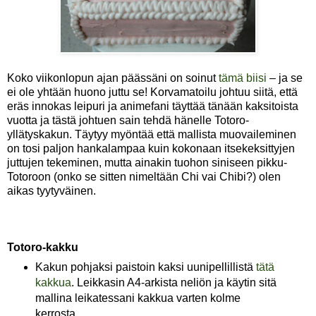
Koko viikonlopun ajan päässäni on soinut
tämä biisi
– ja se
ei ole yhtään huono juttu se! Korvamatoilu johtuu siitä, että
eräs innokas leipuri ja animefani täyttää tänään kaksitoista
vuotta ja tästä johtuen sain tehdä hänelle Totoro-
yllätyskakun. Täytyy myöntää että mallista muovaileminen
on tosi paljon hankalampaa kuin kokonaan itsekeksittyjen
juttujen tekeminen, mutta ainakin tuohon siniseen pikku-
Totoroon (onko se sitten nimeltään Chi vai Chibi?) olen
aikas tyytyväinen.
Totoro-kakku
Kakun pohjaksi paistoin kaksi uunipellillistä
tätä
kakkua
. Leikkasin A4-arkista neliön ja käytin sitä
mallina leikatessani kakkua varten kolme
kerrosta.