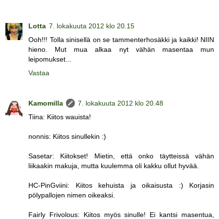
Lotta
7. lokakuuta 2012 klo 20.15
Ooh!!! Tolla sinisellä on se tammenterhosäkki ja kaikki! NIIN
hieno. Mut mua alkaa nyt vähän masentaa mun
leipomukset...
Vastaa
Kamomilla
7. lokakuuta 2012 klo 20.48
Tiina: Kiitos wauista!
nonnis: Kiitos sinullekin :)
Sasetar: Kiitokset! Mietin, että onko täytteissä vähän
liikaakin makuja, mutta kuulemma oli kakku ollut hyvää.
HC-PinGviini: Kiitos kehuista ja oikaisusta :) Korjasin
pölypallojen nimen oikeaksi.
Fairly Frivolous: Kiitos myös sinulle! Ei kantsi masentua,