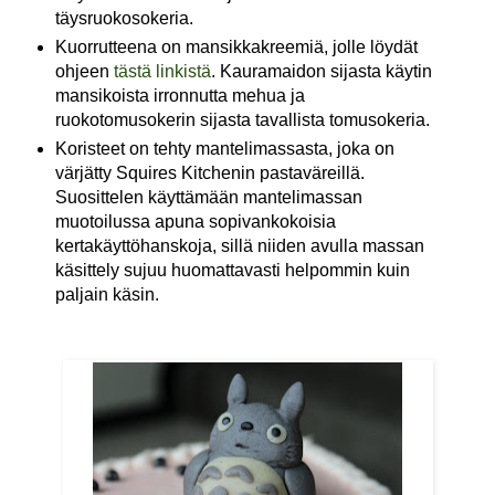
täysruokosokeria.
Kuorrutteena on mansikkakreemiä, jolle löydät
ohjeen
tästä linkistä
. Kauramaidon sijasta käytin
mansikoista irronnutta mehua ja
ruokotomusokerin sijasta tavallista tomusokeria.
Koristeet on tehty mantelimassasta, joka on
värjätty Squires Kitchenin pastaväreillä.
Suosittelen käyttämään mantelimassan
muotoilussa apuna sopivankokoisia
kertakäyttöhanskoja, sillä niiden avulla massan
käsittely sujuu huomattavasti helpommin kuin
paljain käsin.