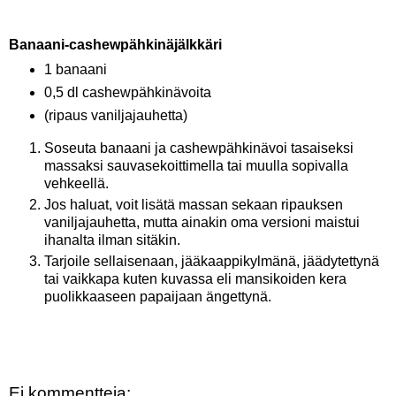
Banaani-cashewpähkinäjälkkäri
1 banaani
0,5 dl cashewpähkinävoita
(ripaus vaniljajauhetta)
Soseuta banaani ja cashewpähkinävoi tasaiseksi
massaksi sauvasekoittimella tai muulla sopivalla
vehkeellä.
Jos haluat, voit lisätä massan sekaan ripauksen
vaniljajauhetta, mutta ainakin oma versioni maistui
ihanalta ilman sitäkin.
Tarjoile sellaisenaan, jääkaappikylmänä, jäädytettynä
tai vaikkapa kuten kuvassa eli mansikoiden kera
puolikkaaseen papaijaan ängettynä.
Ei kommentteja: