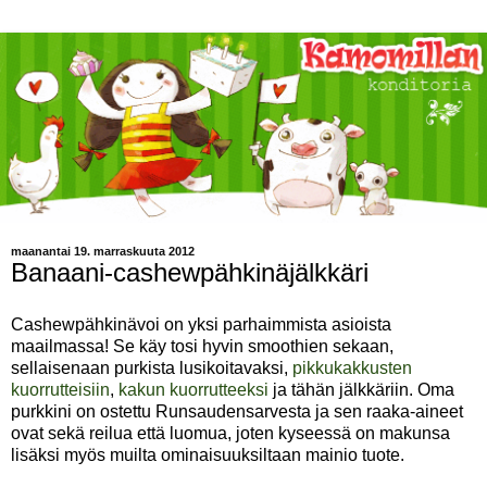
maanantai 19. marraskuuta 2012
Banaani-cashewpähkinäjälkkäri
Cashewpähkinävoi on yksi parhaimmista asioista
maailmassa! Se käy tosi hyvin smoothien sekaan,
sellaisenaan purkista lusikoitavaksi,
pikkukakkusten
kuorrutteisiin
,
kakun kuorrutteeksi
ja tähän jälkkäriin. Oma
purkkini on ostettu Runsaudensarvesta ja sen raaka-aineet
ovat sekä reilua että luomua, joten kyseessä on makunsa
lisäksi myös muilta ominaisuuksiltaan mainio tuote.