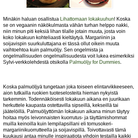
Minäkin haluan osallistua
Lihattomaan lokakuuhun
! Koska
se on vegaanin näkökulmasta vähän turhan helppo nakki,
niin minun piti keksiä lihan tilalle jotain muuta, josta voin
koko lokakuun kohteliaasti kieltäytyä. Margariinin ja
soijavispin suurkuluttajana ei tässä ollut oikein muuta
vaihtoehtoa kuin palmuöljy. Sen ongelmista ja
ongelmallisuuden ongelmallisuudesta voit lukea esimerkiksi
Sylvi-verkkolehdestä otsikolla
Palmuöljy for Dummies
.
Koska palmuöljyä tungetaan joka toiseen elintarvikkeeseen,
aion tutkailla ruokien tuoteselosteita hieman nykyistä
tarkemmin. Todennäköisesti lokakuun aikana en juurikaan
herkuttele kaupasta ostettavilla sipseillä, kekseillä tai
jäätelöillä. Palmuöljyttömän lokakuun aikana minun täytyy
hoitaa myös leivonnaisten kuorrutus- ja täyttämishommat
muilla keinoilla kuin lempilapsillani eli tomusokeri-
margariinikuorrutteella ja soijavispillä. Toivottavasti tämä
kuukausi antaa minulle inspiraatiota vihdoin testailla kaikki