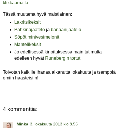
klikkaamalla
.
Tässä muutama hyvä maistiainen:
Lakritsikeksit
Pähkinäjäätelö
ja
banaanijäätelö
Söpöt minivesimelonit
Mantelikeksit
Jo edellisessä kirjoituksessa mainitut mutta
edelleen hyvät
Runebergin tortut
Toivotan kaikille ihanaa alkanutta lokakuuta ja tsemppiä
omiin haasteisiin!
4 kommenttia:
Minka
3. lokakuuta 2013 klo 8.55