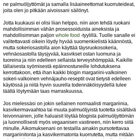
ne palmuöljyttömät ja samalla lisäaineettomat kuorruteideat,
joita olen jo pitkään aivoissani säilönyt.
Jotta kuukausi ei olisi liian helppo, niin aion tehdä ruokani
mahdollisimman vähän prosessoiduista aineksista ja
mahdollisimman paljon
whole food
-tyylillä. Tuolle sanalle ei
valitettavasti oikein löydy hyvää suomenkielistä käännöstä,
mutta sokeriosastolla aion käyttää täysruokosokeria,
vehnäosastolla täysjyvää, kasvikset ostan luomuna ja
tuoreina ja niin edelleen sellaista terveyshömppää. Kaikille
tällaisesta syömisestä epäinnostuneille lohdutuksena
kerrottakoon, että ihan kaikki blogin margariini-valkoinen
sokeri-valkoinen vehnäjauho-reseptit ovat tietysti edelleen
käytössä ja niitä hyvin suurella todennäköisyydellä tulee
täältä löytymään taas marraskuussa.
Jos mielessäsi on jokin sellainen normaalisti margariinia,
kasvikermavaahtoa tai muuta palmuöljyistä tuotetta sisältävä
leivonnainen, jolle haluaisit löytää blogista palmuöljyttömän
ja luonnollisesti myös vegaanisen vastineen, niin kerro siitä
minulle. Aikomuksenani on testailla ainakin pursotettavaa
margariinitonta ja kasvikermatonta kuorrutetta, mutta mitään