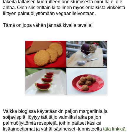
takeita tällaisen kuorrutteen onnistumisesta minulla ei ole
antaa. Olen siis erittäin kiitollinen myös erilaisista vinkeistä
liittyen palmuöljyttömään vegaanileivontaan.
Tämä on jopa vähän jännää kivalla tavalla!
Vaikka blogissa käytetäänkin paljon margariinia ja
soijavispiä, löytyy täältä jo valmiiksi aika paljon
palmuöljyttömiä reseptejä, joihin pääset käsiksi
lisäaineettomat ja vähälisäaineiset -tunnisteella
tätä linkkiä