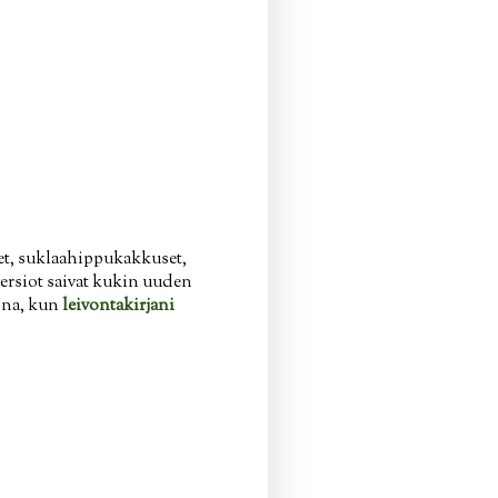
et, suklaahippukakkuset,
ersiot saivat kukin uuden
iona, kun
leivontakirjani