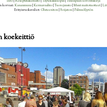
Info
|
Reseptihakemisto
|
Täytekakkuopas
|
Tuulispään leivontakirja
n korvaat:
Kananmuna
|
Kermavaahto
|
Tuorejuusto
|
Muut maitotuotteet
|
Lii
Erityisruokavaliot:
Gluteeniton
|
Soijaton
|
Palmuöljytön
 koekeittiö