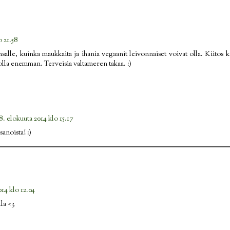
o 21.58
nsalle, kuinka maukkaita ja ihania vegaanit leivonnaiset voivat olla. Kiitos k
i olla enemman. Terveisia valtameren takaa. :)
8. elokuuta 2014 klo 15.17
sanoista! :)
014 klo 12.04
lla <3