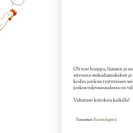
Oli tosi huippu, lämmin ja a
sitruuna-makadamiakeksit ja 
kodin jonkun tyytyväisen asia
joskus tulevaisuudessa on val
Valtavasti kiitoksia kaikille!
Tunnisteet:
Ravintolapäivä