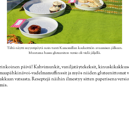
Tältä näytti myyntipöytä noin tunti Kamomillan koekeittiön avaamisen jälkeen.
Muutama hassu gluteeniton versio oli vielä jäljellä.
urinkoinen päivä! Kahvimunkit, vaniljatäytekeksit, kinuskikakkus
maapähkinävoi-vadelmamuffinssit ja myös niiden gluteenittomat v
kkaan vatsasta. Reseptejä näihin ilmestyy sitten paperisena vers
mis.