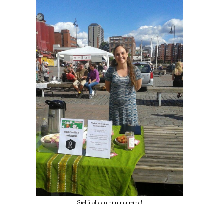
Siellä ollaan niin maireina!