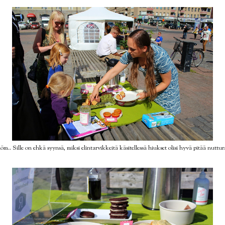
m.. Sille on ehkä syynsä, miksi elintarvikkeitä käsitellessä hiukset olisi hyvä pitää nuttura