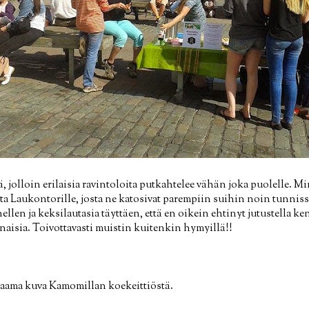
, jolloin erilaisia ravintoloita putkahtelee vähän joka puolelle. M
a Laukontorille, josta ne katosivat parempiin suihin noin tunniss
ellen ja keksilautasia täyttäen, että en oikein ehtinyt jutustella 
naisia. Toivottavasti muistin kuitenkin hymyillä!!
aama kuva Kamomillan koekeittiöstä.