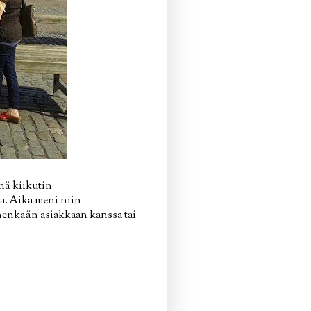
inä kiikutin
a. Aika meni niin
kenenkään asiakkaan kanssa tai