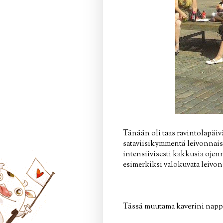
Tänään oli taas ravintolapäivä
sataviisikymmentä leivonnaist
intensiivisesti kakkusia ojenn
esimerkiksi valokuvata leivon
Tässä muutama kaverini napp