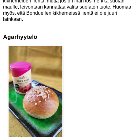
kikherneiden lientä, mutta jos on ihan tosi herkkä suolan
maulle, leivontaan kannattaa valita suolaton tuote. Huomaa
myös, että Bonduellen kikherneissä lientä ei ole juuri
lainkaan.
Agarhyytelö