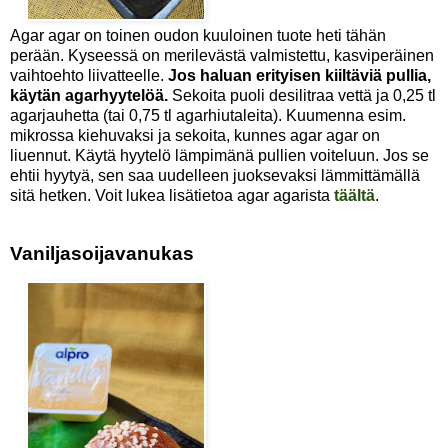
Agar agar on toinen oudon kuuloinen tuote heti tähän
perään. Kyseessä on merilevästä valmistettu, kasviperäinen
vaihtoehto liivatteelle.
Jos haluan erityisen kiiltäviä pullia,
käytän agarhyytelöä.
Sekoita puoli desilitraa vettä ja 0,25 tl
agarjauhetta (tai 0,75 tl agarhiutaleita). Kuumenna esim.
mikrossa kiehuvaksi ja sekoita, kunnes agar agar on
liuennut. Käytä hyytelö lämpimänä pullien voiteluun. Jos se
ehtii hyytyä, sen saa uudelleen juoksevaksi lämmittämällä
sitä hetken. Voit lukea lisätietoa agar agarista
täältä
.
Vaniljasoijavanukas