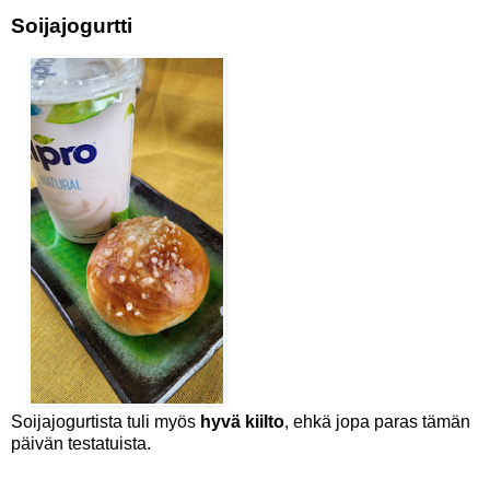
Soijajogurtti
Soijajogurtista tuli myös
hyvä kiilto
, ehkä jopa paras tämän
päivän testatuista.