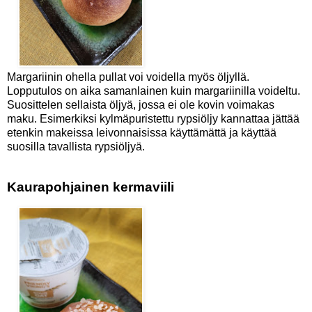
Margariinin ohella pullat voi voidella myös öljyllä.
Lopputulos on aika samanlainen kuin margariinilla voideltu.
Suosittelen sellaista öljyä, jossa ei ole kovin voimakas
maku. Esimerkiksi kylmäpuristettu rypsiöljy kannattaa jättää
etenkin makeissa leivonnaisissa käyttämättä ja käyttää
suosilla tavallista rypsiöljyä.
Kaurapohjainen kermaviili