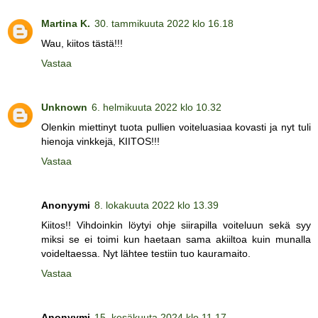
Martina K.
30. tammikuuta 2022 klo 16.18
Wau, kiitos tästä!!!
Vastaa
Unknown
6. helmikuuta 2022 klo 10.32
Olenkin miettinyt tuota pullien voiteluasiaa kovasti ja nyt tuli
hienoja vinkkejä, KIITOS!!!
Vastaa
Anonyymi
8. lokakuuta 2022 klo 13.39
Kiitos!! Vihdoinkin löytyi ohje siirapilla voiteluun sekä syy
miksi se ei toimi kun haetaan sama akiiltoa kuin munalla
voideltaessa. Nyt lähtee testiin tuo kauramaito.
Vastaa
Anonyymi
15. kesäkuuta 2024 klo 11.17