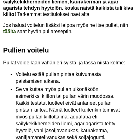
säilykekikherneiden liemen, kaurakerman ja agar
agarista tehdyn hyytelön, koska näistä kaikista tuli kiva
kiilto!
Tarkemmat testitulokset näet alta.
Jos haluat voitelun lisäksi leipoa myös ne itse pullat, niin
täältä
saat hyvän pullareseptin.
Pullien voitelu
Pullat voidellaan vähän eri syistä, ja tässä niistä kolme:
Voitelu estää pullan pintaa kuivumasta
paistamisen aikana.
Se vaikuttaa myös pullan ulkonäköön
esimerkiksi kiillon tai pullan värin muodossa.
Kaikki testatut tuotteet eivät antaneet pullan
pintaan kiiltoa. Nämä tuotteet kuitenkin toimivat
myös pullan kiillottajina: aquafaba eli
säilykekikherneiden liemi, agar agarista tehty
hyytelö, vaniljasoijavanukas, kaurakerma,
vaniljamantelivanukas sekä soijajogurtti.