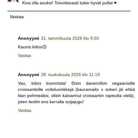
Kiva olla avuksi! Toivottavasti tulee hyvät pullat ♥
Vastaa
Anonyymi
31. tammikuuta 2026 klo 9.03
Kaunis kiitos😊
Vastaa
Anonyymi
28. toukokuuta 2026 klo 11.19
Vau, kiitos koonnista! Etsin danerollsin vegaanisille
croissanteille voiteluvinkkejä (kauramaito x sokeri jäi ehkä
liian pehmeäksi, olisin kaivannut croissantin rapeutta vielä),
joten testiin ens kerralla soijajugu!
Vastaa