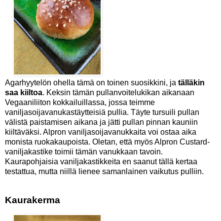
Agarhyytelön ohella tämä on toinen suosikkini, ja
tälläkin
saa kiiltoa
. Keksin tämän pullanvoitelukikan aikanaan
Vegaaniliiton kokkailuillassa, jossa teimme
vaniljasoijavanukastäytteisiä pullia. Täyte tursuili pullan
välistä paistamisen aikana ja jätti pullan pinnan kauniin
kiiltäväksi. Alpron vaniljasoijavanukkaita voi ostaa aika
monista ruokakaupoista. Oletan, että myös Alpron Custard-
vaniljakastike toimii tämän vanukkaan tavoin.
Kaurapohjaisia vaniljakastikkeita en saanut tällä kertaa
testattua, mutta niillä lienee samanlainen vaikutus pulliin.
Kaurakerma