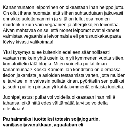
Kananmunaton leipominen on oikeastaan ihan helppo juttu.
On ollut ihana huomata, että siihen suhtaudutaan jatkuvasti
ennakkoluulottomammin ja siitä on tullut osa monien
muidenkin kuin vain vegaanien ja allergikkojen leivontaa.
Aivan mahtavaa on se, että monet leipomot ovat alkaneet
valmistaa vegaanisia leivonnaisia eli perusruokakaupasta
löytyy kivasti valikoimaa!
Yksi kysymys tulee kuitenkin edelleen säännöllisesti
vastaan melkein yhtä usein kuin yli kymmenen vuotta sitten,
kun aloittelin tätä blogia: Miten voidella pullat ilman
kananmunaa? Koska Kamomillan konditoria on olemassa
tiedon jakamista ja asioiden testaamista varten, jotta muiden
ei tarvitse, niin vaivasin pullataikinan, pyörittelin sen pulliksi
ja sudin pullien pintaan yli kahtakymmentä erilaista tuotetta.
Juonipaljastus: pullat voi voidella oikeastaan ihan millä
tahansa, eikä niitä edes välttämättä tarvitse voidella
ollenkaan!
Parhaimmiksi tuotteiksi totesin soijajogurtin,
vaniljasoijavanukkaan, aquafaban eli