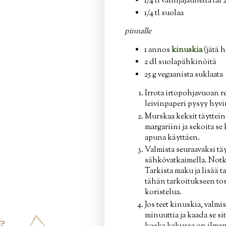
1/4 tl vaniljajauhetta tai 
1/4 tl suolaa
pinnalle
1 annos
kinuskia
(jätä h
2 dl suolapähkinöitä
25 g vegaanista suklaata
Irrota irtopohjavuoan r
leivinpaperi pysyy hyvi
Murskaa keksit täyttein
margariini ja sekoita s
apuna käyttäen.
Valmista seuraavaksi täy
sähkövatkaimella. Notki
Tarkista maku ja lisää t
tähän tarkoitukseen tos
koristelua.
Jos teet kinuskia, valm
minuuttia ja kaada se s