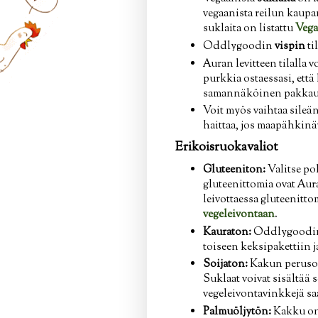
vegaanista reilun kaupan
suklaita on listattu
Vega
Oddlygoodin
vispin
ti
Auran levitteen tilalla 
purkkia ostaessasi, että
samannäköinen pakkau
Voit myös vaihtaa sileä
haittaa, jos maapähkin
Erikoisruokavaliot
Gluteeniton:
Valitse po
gluteenittomia ovat Aura
leivottaessa gluteenitto
vegeleivontaan
.
Kauraton:
Oddlygoodin v
toiseen keksipakettiin 
Soijaton:
Kakun perusohj
Suklaat voivat sisältää s
vegeleivontavinkkejä sa
Palmuöljytön:
Kakku on 