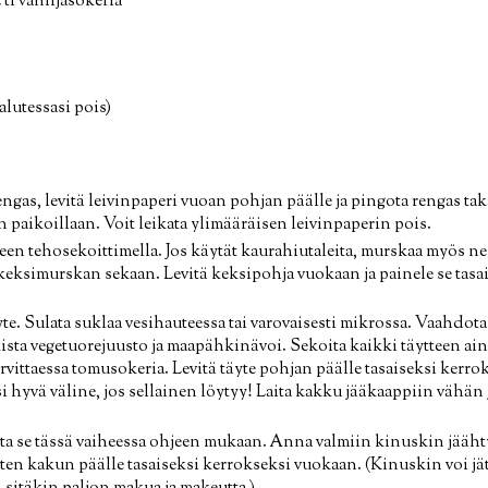
2 tl vaniljasokeria
alutessasi pois)
engas, levitä leivinpaperi vuoan pohjan päälle ja pingota rengas ta
n paikoillaan. Voit leikata ylimääräisen leivinpaperin pois.
een tehosekoittimella. Jos käytät kaurahiutaleita, murskaa myös ne
e keksimurskan sekaan. Levitä keksipohja vuokaan ja painele se tasa
te. Sulata suklaa vesihauteessa tai varovaisesti mikrossa. Vaahdota
sta vegetuorejuusto ja maapähkinävoi. Sekoita kaikki täytteen ai
arvittaessa tomusokeria. Levitä täyte pohjan päälle tasaiseksi kerro
i hyvä väline, jos sellainen löytyy! Laita kakku jääkaappiin väh
ista se tässä vaiheessa ohjeen mukaan. Anna valmiin kinuskin jää
itten kakun päälle tasaiseksi kerrokseksi vuokaan. (Kinuskin voi j