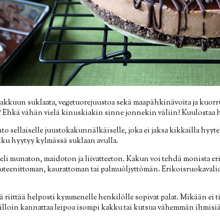
 kakkuun suklaata, vegetuorejuustoa sekä maapähkinävoita ja kuorru
? Ehkä vähän vielä kinuskiakin sinne jonnekin väliin? Kuulostaa he
 sellaiselle juustokakunnälkäiselle, joka ei jaksa kikkailla hyyt
kku hyytyy kylmässä suklaan avulla.
li munaton, maidoton ja liivatteeton. Kakun voi tehdä monista eri a
uteenittoman, kaurattoman tai palmuöljyttömän. Erikoisruokavalio
tä riittää helposti kymmenelle henkilölle sopivat palat. Mikään ei 
a silloin kannattaa leipoa isompi kakku tai kutsua vähemmän ihmisi