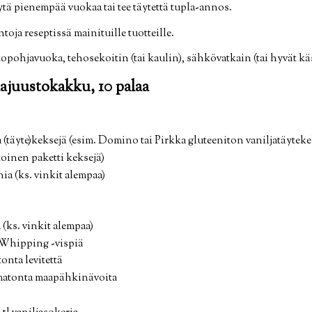
tä pienempää vuokaa tai tee täytettä tupla-annos.
toja reseptissä mainituille tuotteille.
topohjavuoka, tehosekoitin (tai kaulin), sähkövatkain (tai hyvät kä
ajuustokakku, 10 palaa
ia (täyte)keksejä (esim. Domino tai Pirkka gluteeniton vaniljatäyteke
 toinen paketti keksejä)
nia (ks. vinkit alempaa)
 (ks. vinkit alempaa)
Whipping -vispiä
onta levitettä
tamatonta maapähkinävoita