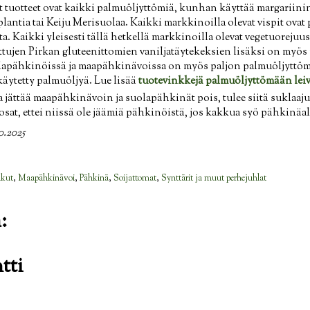
t tuotteet ovat kaikki palmuöljyttömiä, kunhan käyttää margariini
eplantia tai Keiju Merisuolaa. Kaikki markkinoilla olevat vispit ova
 Kaikki yleisesti tällä hetkellä markkinoilla olevat vegetuorejuus
tujen Pirkan gluteenittomien vaniljatäytekeksien lisäksi on myös
olapähkinöissä ja maapähkinävoissa on myös paljon palmuöljyttömi
käytetty palmuöljyä. Lue lisää
tuotevinkkejä palmuöljyttömään leiv
a jättää maapähkinävoin ja suolapähkinät pois, tulee siitä suklaaj
sat, ettei niissä ole jäämiä pähkinöistä, jos kakkua syö pähkinäal
0.2025
akut
,
Maapähkinävoi
,
Pähkinä
,
Soijattomat
,
Synttärit ja muut perhejuhlat
:
tti