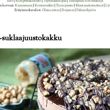
Info
|
Reseptihakemisto
|
Täytekakkuopas
|
Tuulispään leivontakirja
n korvaat:
Kananmuna
|
Kermavaahto
|
Tuorejuusto
|
Muut maitotuotteet
|
Lii
Erityisruokavaliot:
Gluteeniton
|
Soijaton
|
Palmuöljytön
-suklaajuustokakku