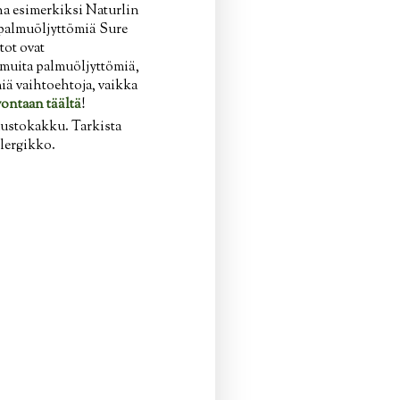
na esimerkiksi Naturlin
t palmuöljyttömiä Sure
tot ovat
 muita palmuöljyttömiä,
ä vaihtoehtoja, vaikka
ontaan täältä
!
uustokakku. Tarkista
lergikko.