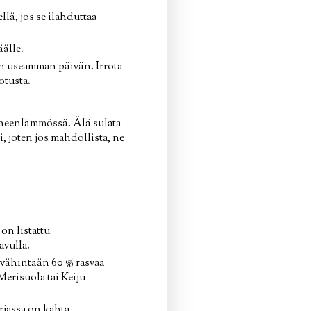
lä, jos se ilahduttaa
äälle.
in useamman päivän. Irrota
otusta.
oneenlämmössä. Älä sulata
 joten jos mahdollista, ne
on listattu
avulla.
 vähintään 60 % rasvaa
Merisuola tai Keiju
rjassa on kahta