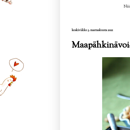
Näi
keskiviikko 3. marraskuuta 2021
Maapähkinävoi