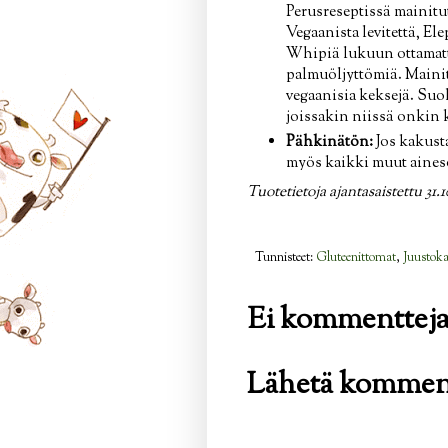
Perusreseptissä mainitu
Vegaanista levitettä, El
Whipiä lukuun ottamatta.
palmuöljyttömiä. Mainit
vegaanisia keksejä. Su
joissakin niissä onkin 
Pähkinätön:
Jos kakust
myös kaikki muut aineso
Tuotetietoja ajantasaistettu 31.1
Tunnisteet:
Gluteenittomat
,
Juustok
Ei kommentteja
Lähetä kommen