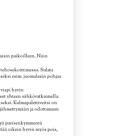
kaisin paikoilleen. Näin
 tehosekoittimessa. Sulata
iseksi esim. juomalasin pohjaa
 vispi hyvin
neet yhteen sähkövatkaimella.
kseksi. Kulmapalettiveitsi on
än jähmettymään ja odottamaan
htyä parisenkymmentä
ättää oikein hyvin myös pois,