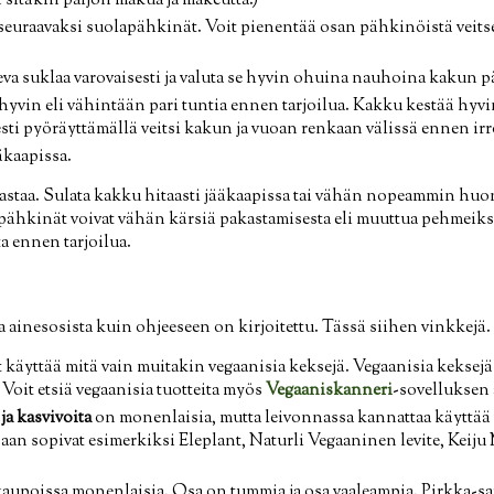
sitäkin paljon makua ja makeutta.)
seuraavaksi suolapähkinät. Voit pienentää osan pähkinöistä veitsel
eva suklaa varovaisesti ja valuta se hyvin ohuina nauhoina kakun p
yvin eli vähintään pari tuntia ennen tarjoilua. Kakku kestää hyv
sti pyöräyttämällä veitsi kakun ja vuoan renkaan välissä ennen irr
äkaapissa.
staa. Sulata kakku hitaasti jääkaapissa tai vähän nopeammin hu
ähkinät voivat vähän kärsiä pakastamisesta eli muuttua pehmeiksi,
a ennen tarjoilua.
ainesosista kuin ohjeeseen on kirjoitettu. Tässä siihen vinkkejä.
t käyttää mitä vain muitakin vegaanisia keksejä. Vegaanisia keksejä 
. Voit etsiä vegaanisia tuotteita myös
Vegaaniskanneri
-sovelluksen 
ja kasvivoita
on monenlaisia, mutta leivonnassa kannattaa käyttää
hjaan sopivat esimerkiksi Eleplant, Naturli Vegaaninen levite, Keiju 
aupoissa monenlaisia. Osa on tummia ja osa vaaleampia. Pirkka-sa