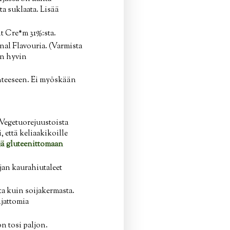
ta suklaata. Lisää
nt Cre*m 31%:sta.
nal Flavouria. (Varmista
on hyvin
enteeseen. Ei myöskään
 Vegetuorejuustoista
 että keliaakikoille
ejä gluteenittomaan
an kaurahiutaleet
a kuin soijakermasta.
ijattomia
n tosi paljon.