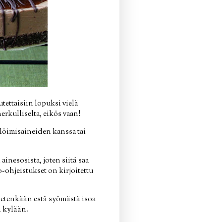
tettaisiin lopuksi vielä
rkulliselta, eikös vaan!
elöimisaineiden kanssa tai
inesosista, joten siitä saa
-ohjeistukset on kirjoitettu
tietenkään estä syömästä isoa
ä kylään.