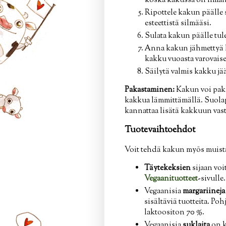
koska kakussa on ilman 
Ripottele kakun päälle 
esteettistä silmääsi.
Sulata kakun päälle tul
Anna kakun jähmettyä h
kakku vuoasta varovaise
Säilytä valmis kakku jä
Pakastaminen:
Kakun voi paka
kakkua lämmittämällä. Suolap
kannattaa lisätä kakkuun vast
Tuotevaihtoehdot
Voit tehdä kakun myös muista 
Täytekeksien
sijaan voi
Vegaanituotteet
-sivulle
Vegaanisia
margariineja 
sisältäviä tuotteita. Po
laktoositon 70 %.
Vegaanisia
suklaita
on k