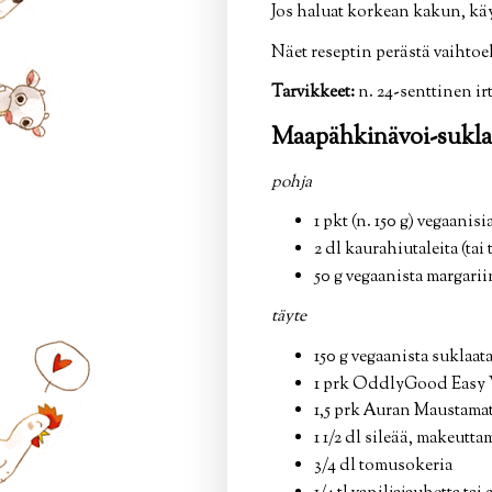
Jos haluat korkean kakun, käy
Näet reseptin perästä vaihtoeh
Tarvikkeet:
n. 24-senttinen ir
Maapähkinävoi-sukla
pohja
1 pkt (n. 150 g) vegaanis
2 dl kaurahiutaleita (tai
50 g vegaanista margarii
täyte
150 g vegaanista suklaata
1 prk OddlyGood Easy 
1,5 prk Auran Maustamat
1 1/2 dl sileää, makeut
3/4 dl tomusokeria