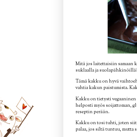
Mitä jos laitettaisiin samaan
suklaalla ja suolapähkinöillä
Tämä kakku on hyvä vaihtoehto
vahtia kakun paistumista. Ka
Kakku on tietysti vegaaninen e
helposti myös soijattoman, gl
reseptin perään.
Kakku on tosi tuhti, joten sii
palaa, jos siltä tuntuu, mutt