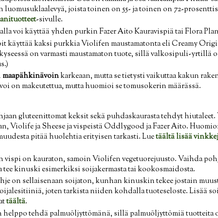
 luomusuklaalevyä, joista toinen on 55- ja toinen on 72-prosenttis
anituotteet
-sivulle.
lalla voi käyttää yhden purkin Fazer Aito Kauravispiä tai Flora Pla
voit käyttää kaksi purkkia Violifen maustamatonta eli Creamy Origi
 kyseessä on varmasti maustamaton tuote, sillä valkosipuli-yrtillä 
s.)
n
maapähkinävoin
karkeaan, mutta se tietysti vaikuttaa kakun rak
ävoi on makeutettua, mutta huomioi se tomusokerin määrässä.
hjaan gluteenittomat keksit sekä puhdaskaurasta tehdyt hiutaleet.
n, Violife ja Sheese ja vispeistä Oddlygood ja Fazer Aito. Huomioi,
muudesta pitää huolehtia erityisen tarkasti. Lue
täältä lisää vinkk
ispi on kauraton, samoin Violifen vegetuorejuusto. Vaihda pohj
ja tee kinuski esimerkiksi soijakermasta tai kookosmaidosta.
e on sellaisenaan soijaton, kunhan kinuskin tekee jostain muust
oijalesitiiniä, joten tarkista niiden kohdalla tuoteseloste. Lisää so
at
täältä
.
helppo tehdä palmuöljyttömänä, sillä palmuöljyttömiä tuotteita o