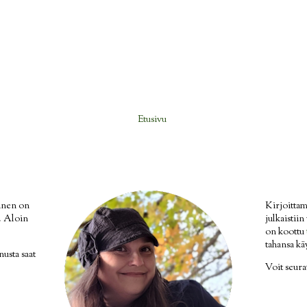
Etusivu
inen on
Kirjoittam
i. Aloin
julkaistii
on koottu
tahansa kä
nusta saat
Voit seur