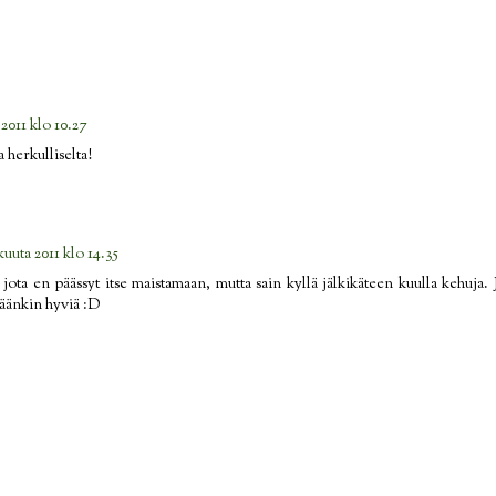
 2011 klo 10.27
 herkulliselta!
uuta 2011 klo 14.35
jota en päässyt itse maistamaan, mutta sain kyllä jälkikäteen kuulla kehuja. 
stäänkin hyviä :D