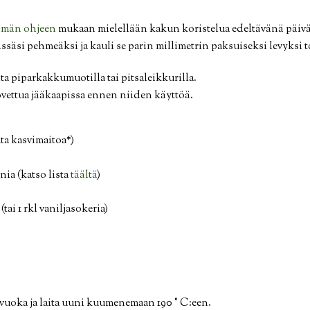
ämän ohjeen
mukaan mielellään kakun koristelua edeltävänä päiv
ssäsi pehmeäksi ja kauli se parin millimetrin paksuiseksi levyksi 
ta piparkakkumuotilla tai pitsaleikkurilla.
vettua jääkaapissa ennen niiden käyttöä.
uta kasvimaitoa*)
nia (katso lista
täältä
)
(tai 1 rkl vaniljasokeria)
vuoka ja laita uuni kuumenemaan 190 ° C:een.