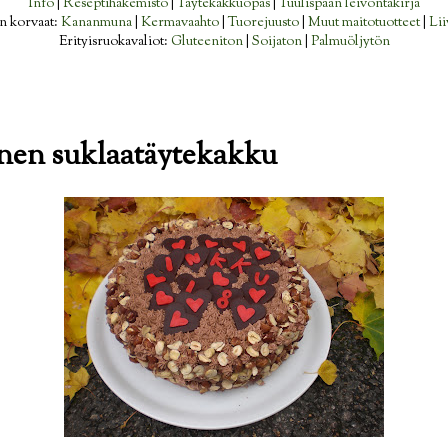
Info
|
Reseptihakemisto
|
Täytekakkuopas
|
Tuulispään leivontakirja
n korvaat:
Kananmuna
|
Kermavaahto
|
Tuorejuusto
|
Muut maitotuotteet
|
Lii
Erityisruokavaliot:
Gluteeniton
|
Soijaton
|
Palmuöljytön
nen suklaatäytekakku