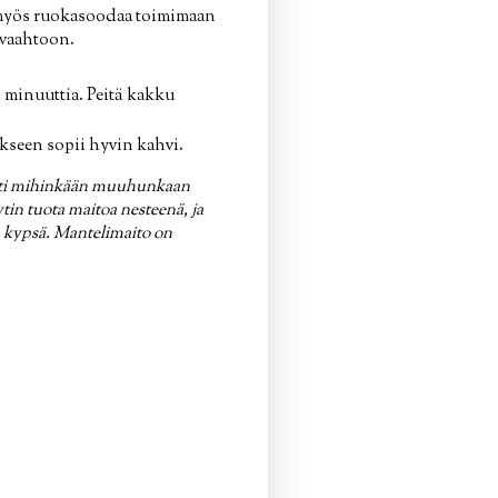
a myös ruokasoodaa toimimaan
ivaahtoon.
 minuuttia. Peitä kakku
kseen sopii hyvin kahvi.
sesti mihinkään muuhunkaan
in tuota maitoa nesteenä, ja
la kypsä. Mantelimaito on