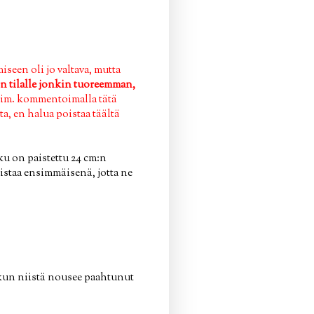
een oli jo valtava, mutta
n tilalle jonkin tuoreemman,
esim. kommentoimalla tätä
a, en halua poistaa täältä
ku on paistettu 24 cm:n
istaa ensimmäisenä, jotta ne
 kun niistä nousee paahtunut