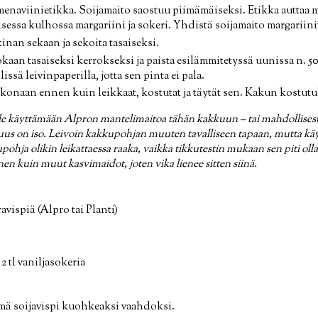
omenaviinietikka. Soijamaito saostuu piimämäiseksi. Etikka autta
essa kulhossa margariini ja sokeri. Yhdistä soijamaito margariin
kinan sekaan ja sekoita tasaiseksi.
aan tasaiseksi kerrokseksi ja paista esilämmitetyssä uunissa n. 50
ssä leivinpaperilla, jotta sen pinta ei pala.
onaan ennen kuin leikkaat, kostutat ja täytät sen. Kakun kostutu
ittele käyttämään Alpron mantelimaitoa tähän kakkuun – tai mahdolli
uus on iso. Leivoin kakkupohjan muuten tavalliseen tapaan, mutta käyt
upohja olikin leikattaessa raaka, vaikka tikkutestin mukaan sen piti ol
en kuin muut kasvimaidot, joten vika lienee sitten siinä.
ravispiä (Alpro tai Planti)
 2 tl vaniljasokeria
ä soijavispi kuohkeaksi vaahdoksi.