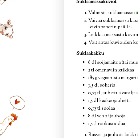
Suklaamassakuviot
Valmista suklaamassa
t
Vaivaa suklaamassa käsi
leivinpaperin päällä.
Leikkaa massasta kuvioi
Voit antaa kuvioiden ko
Suklaakakku
6 dl soijamaitoa (tai mu
2 tl omenaviinietikkaa
185 g vegaanista margarii
3,5 dl sokeria
0,75 tl jauhettua vaniljaa 
1,5 dl kaakaojauhetta
0,75 tl suolaa
8 dl vehnäjauhoja
1,5 tl ruokasoodaa
Rasvaa ja jauhota kakku