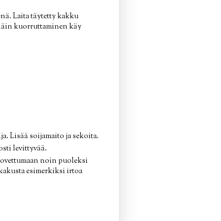
enä. Laita täytetty kakku
 näin kuorruttaminen käy
. Lisää soijamaito ja sekoita.
sti levittyvää.
 kovettumaan noin puoleksi
kakusta esimerkiksi irtoa