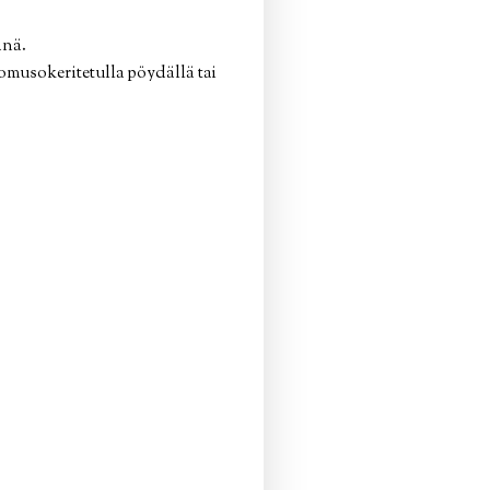
änä.
tomusokeritetulla pöydällä tai