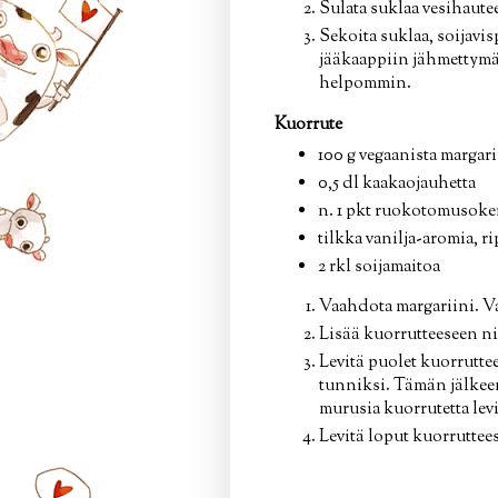
Sulata suklaa vesihautee
Sekoita suklaa, soijavis
jääkaappiin jähmettymä
helpommin.
Kuorrute
100 g vegaanista margari
0,5 dl kaakaojauhetta
n. 1 pkt ruokotomusoke
tilkka vanilja-aromia, ri
2 rkl soijamaitoa
Vaahdota margariini. Va
Lisää kuorrutteeseen nii
Levitä puolet kuorrutte
tunniksi. Tämän jälkeen
murusia kuorrutetta levi
Levitä loput kuorruttees