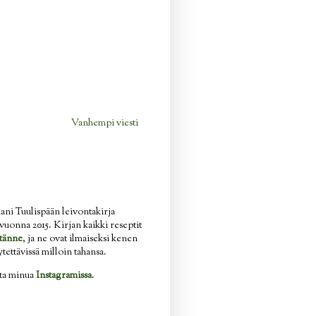
Vanhempi viesti
ani Tuulispään leivontakirja
n vuonna 2015. Kirjan kaikki reseptit
tänne
, ja ne ovat ilmaiseksi kenen
ytettävissä milloin tahansa.
ata minua
Instagramissa
.