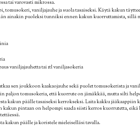
ssa tai varovasti mikrossa.
pi, tomusokeri, vaniljajauhe ja suola tasaiseksi. Käytä kakun täytte
än ainakin puoleksi tunniksi ennen kakun kuorruttamista, sillä
inia
ria
paus vaniljajauhetta tai 1tl vaniljasokeria
tkaa sen joukkoon kaakaojauhe sekä puolet tomusokerista ja vanilja
n paljon tomusokeria, että kuorrute on jämäkkää, mutta silti helpo
esta kakun päälle tasaiseksi kerrokseksi. Laita kakku jääkaappiin
 kakun pintaan on helpompi saada siisti kerros kuorrutetta, eikä 
tettäessä.
ta kakun päälle ja koristele mieleiselläsi tavalla.