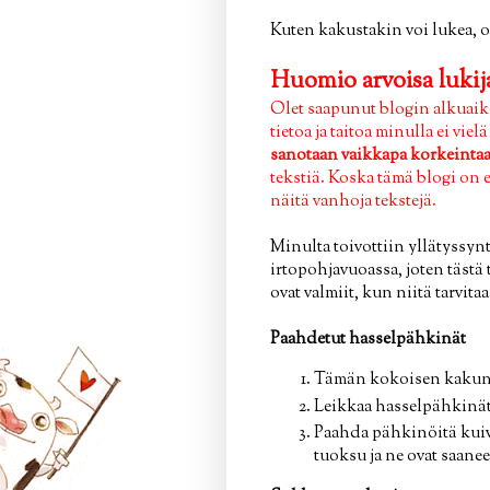
Kuten kakustakin voi lukea, o
Huomio arvoisa lukija
Olet saapunut blogin alkuaiko
tietoa ja taitoa minulla ei vie
sanotaan vaikkapa korkeintaan
tekstiä. Koska tämä blogi on 
näitä vanhoja tekstejä.
Minulta toivottiin yllätyssynt
irtopohjavuoassa, joten tästä
ovat valmiit, kun niitä tarvita
Paahdetut hasselpähkinät
Tämän kokoisen kakun k
Leikkaa hasselpähkinät
Paahda pähkinöitä kuiva
tuoksu ja ne ovat saane