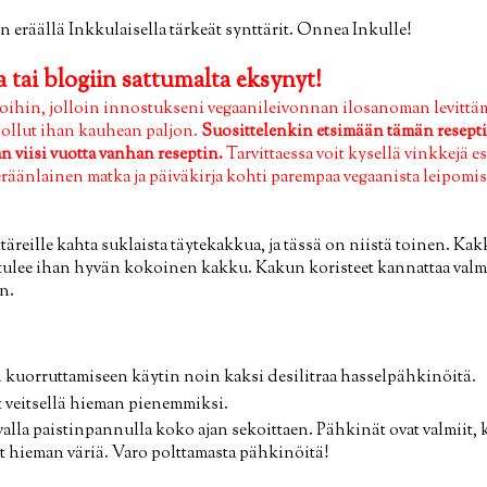
n eräällä Inkkulaisella tärkeät synttärit. Onnea Inkulle!
 tai blogiin sattumalta eksynyt!
ihin, jolloin innostukseni vegaanileivonnan ilosanoman levittämis
lä ollut ihan kauhean paljon.
Suosittelenkin etsimään tämän resepti
 viisi vuotta vanhan reseptin.
Tarvittaessa voit kysellä vinkkejä 
eräänlainen matka ja päiväkirja kohti parempaa vegaanista leipomist
täreille kahta suklaista täytekakkua, ja tässä on niistä toinen. Kak
 tulee ihan hyvän kokoinen kakku. Kakun koristeet kannattaa valm
an.
uorruttamiseen käytin noin kaksi desilitraa hasselpähkinöitä.
 veitsellä hieman pienemmiksi.
lla paistinpannulla koko ajan sekoittaen. Pähkinät ovat valmiit,
et hieman väriä. Varo polttamasta pähkinöitä!