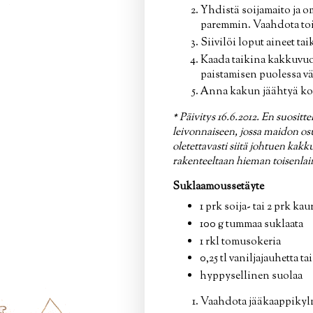
Yhdistä soijamaito ja 
paremmin. Vaahdota tois
Siivilöi loput aineet tai
Kaada taikina kakkuvuok
paistamisen puolessa väli
Anna kakun jäähtyä kok
* Päivitys 16.6.2012. En suos
leivonnaiseen, jossa maidon os
oletettavasti siitä johtuen kakk
rakenteeltaan hieman toisenlain
Suklaamoussetäyte
1 prk soija- tai 2 prk kau
100 g tummaa suklaata
1 rkl tomusokeria
0,25 tl vaniljajauhetta tai
hyppysellinen suolaa
Vaahdota jääkaappikylm