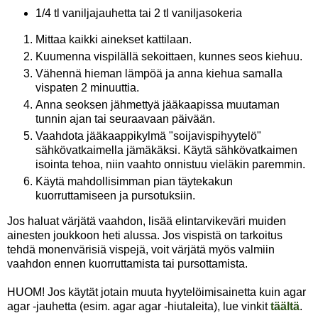
1/4 tl vaniljajauhetta tai 2 tl vaniljasokeria
Mittaa kaikki ainekset kattilaan.
Kuumenna vispilällä sekoittaen, kunnes seos kiehuu.
Vähennä hieman lämpöä ja anna kiehua samalla
vispaten 2 minuuttia.
Anna seoksen jähmettyä jääkaapissa muutaman
tunnin ajan tai seuraavaan päivään.
Vaahdota jääkaappikylmä "soijavispihyytelö"
sähkövatkaimella jämäkäksi. Käytä sähkövatkaimen
isointa tehoa, niin vaahto onnistuu vieläkin paremmin.
Käytä mahdollisimman pian täytekakun
kuorruttamiseen ja pursotuksiin.
Jos haluat värjätä vaahdon, lisää elintarvikeväri muiden
ainesten joukkoon heti alussa. Jos vispistä on tarkoitus
tehdä monenvärisiä vispejä, voit värjätä myös valmiin
vaahdon ennen kuorruttamista tai pursottamista.
HUOM! Jos käytät jotain muuta hyytelöimisainetta kuin agar
agar -jauhetta (esim. agar agar -hiutaleita), lue vinkit
täältä
.