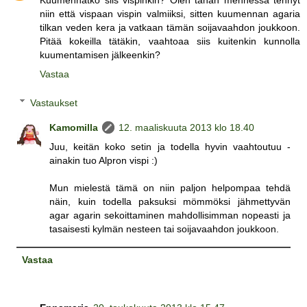
Kuumennatko siis vispinkin? Olen tähän mennessä tehnyt
niin että vispaan vispin valmiiksi, sitten kuumennan agaria
tilkan veden kera ja vatkaan tämän soijavaahdon joukkoon.
Pitää kokeilla tätäkin, vaahtoaa siis kuitenkin kunnolla
kuumentamisen jälkeenkin?
Vastaa
Vastaukset
Kamomilla
12. maaliskuuta 2013 klo 18.40
Juu, keitän koko setin ja todella hyvin vaahtoutuu -
ainakin tuo Alpron vispi :)
Mun mielestä tämä on niin paljon helpompaa tehdä
näin, kuin todella paksuksi mömmöksi jähmettyvän
agar agarin sekoittaminen mahdollisimman nopeasti ja
tasaisesti kylmän nesteen tai soijavaahdon joukkoon.
Vastaa