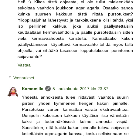
Hei! :) Kiitos tästä ohjeesta, ei ole tullut mieleenkään
sekoittaa vaahdon joukkoon agar agaria. Osaatko sanoa
kuinka suureen kakkuun tästä riittää pursotukset?
Ylioppilasjuhlat lähestyvät ja tarkoituksena olisi tehdä yksi
iso pellillinen kakkua, joka aluksi päällystettäisiin
kauttaaltaan kermavaahdolla ja päälle pursotettaisiin sitten
vielä kermavaahdosta koristeita. Kannattaako kakun
päällystämiseen käytettävä kermavaahto tehdä myös tällä
ohjeella, vai riittääkö tasaiseen lopputulokseen perinteinen
soijavaahto?
Vastaa
Vastaukset
Kamomilla
5. toukokuuta 2017 klo 23.37
Yhdestä annoksesta tulee riittävästi vaahtoa suurin
piirtein yhden kymmenen hengen kakun pinnalle.
Pursotuksia varten kannattaa varata ekstravaahtoa.
Uunipellin kokoiseen kakkuun käyttäisin itse vähintään
kaksi ja todennäköisesti kolme annosta vispiä.
Suosittelen, että kaikki kakun pinnalle tuleva soijavispi
keitettäisiin agar-agarin kanssa, koska sellaisenaan se