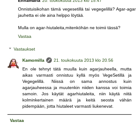
Ennamaria
20. toukokuuta 2013 klo 15.47
Onnistuisikohan tämä vegesetillä tai vegegelillä? Agar-agar
jauhetta ei ole aina helppo löytää.
Mulla on agar-hiutaleita,mitenköhän ne toimii tässä?
Vastaa
Vastaukset
Kamomilla
21. toukokuuta 2013 klo 20.56
En ole tehnyt tätä muulla kuin agarjauheella, mutta
aikas varmasti onnistuu kyllä myös VegeSetillä ja
Vegegelillä. Niissä on sama annostus kuin
agarjauheessa ja muutenkin niiden kanssa voi toimia
samoin. Jos käytät agarhiutaleita, niin käytä niitä
kolminkertainen määrä ja keitä seosta vähän
pidempään, jotta hiutaleet varmasti liukenevat.
Vastaa