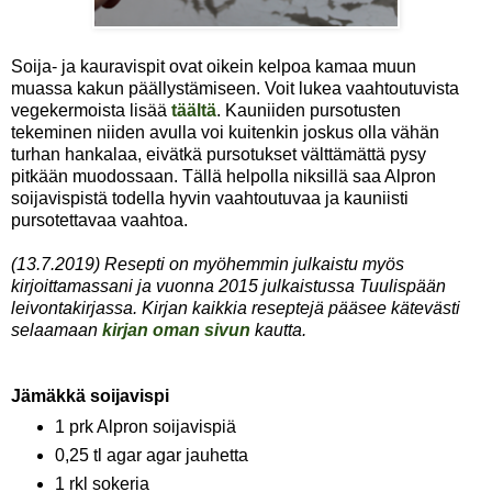
Soija- ja kauravispit ovat oikein kelpoa kamaa muun
muassa kakun päällystämiseen. Voit lukea vaahtoutuvista
vegekermoista lisää
täältä
. Kauniiden pursotusten
tekeminen niiden avulla voi kuitenkin joskus olla vähän
turhan hankalaa, eivätkä pursotukset välttämättä pysy
pitkään muodossaan. Tällä helpolla niksillä saa Alpron
soijavispistä todella hyvin vaahtoutuvaa ja kauniisti
pursotettavaa vaahtoa.
(13.7.2019) Resepti on myöhemmin julkaistu myös
kirjoittamassani ja vuonna 2015 julkaistussa Tuulispään
leivontakirjassa. Kirjan kaikkia reseptejä pääsee kätevästi
selaamaan
kirjan oman sivun
kautta.
Jämäkkä soijavispi
1 prk Alpron soijavispiä
0,25 tl agar agar jauhetta
1 rkl sokeria