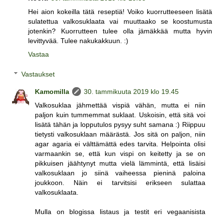
Hei aion kokeilla tätä reseptiä! Voiko kuorrutteeseen lisätä
sulatettua valkosuklaata vai muuttaako se koostumusta
jotenkin? Kuorrutteen tulee olla jämäkkää mutta hyvin
levittyvää. Tulee nakukakkuun. :)
Vastaa
Vastaukset
Kamomilla
30. tammikuuta 2019 klo 19.45
Valkosuklaa jähmettää vispiä vähän, mutta ei niin
paljon kuin tummemmat suklaat. Uskoisin, että sitä voi
lisätä tähän ja lopputulos pysyy suht samana :) Riippuu
tietysti valkosuklaan määrästä. Jos sitä on paljon, niin
agar agaria ei välttämättä edes tarvita. Helpointa olisi
varmaankin se, että kun vispi on keitetty ja se on
pikkuisen jäähtynyt mutta vielä lämmintä, että lisäisi
valkosuklaan jo siinä vaiheessa pieninä paloina
joukkoon. Näin ei tarvitsisi erikseen sulattaa
valkosuklaata.
Mulla on blogissa listaus ja testit eri vegaanisista