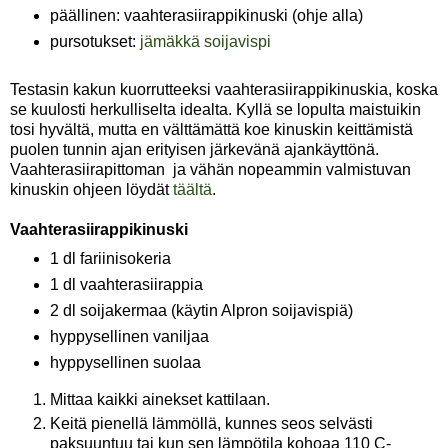
päällinen: vaahterasiirappikinuski (ohje alla)
pursotukset:
jämäkkä soijavispi
Testasin kakun kuorrutteeksi vaahterasiirappikinuskia, koska
se kuulosti herkulliselta idealta. Kyllä se lopulta maistuikin
tosi hyvältä, mutta en välttämättä koe kinuskin keittämistä
puolen tunnin ajan erityisen järkevänä ajankäyttönä.
Vaahterasiirapittoman ja vähän nopeammin valmistuvan
kinuskin ohjeen löydät
täältä
.
Vaahterasiirappikinuski
1 dl fariinisokeria
1 dl vaahterasiirappia
2 dl soijakermaa (käytin Alpron soijavispiä)
hyppysellinen vaniljaa
hyppysellinen suolaa
Mittaa kaikki ainekset kattilaan.
Keitä pienellä lämmöllä, kunnes seos selvästi
paksuuntuu tai kun sen lämpötila kohoaa 110 C-