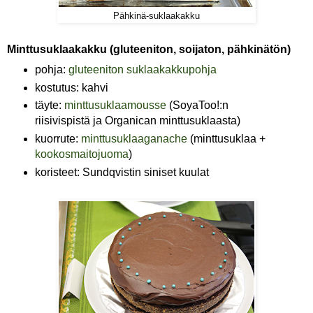
Pähkinä-suklaakakku
Minttusuklaakakku (gluteeniton, soijaton, pähkinätön)
pohja:
gluteeniton suklaakakkupohja
kostutus: kahvi
täyte:
minttusuklaamousse
(SoyaToo!:n
riisivispistä ja Organican minttusuklaasta)
kuorrute:
minttusuklaaganache
(minttusuklaa +
kookosmaitojuoma
)
koristeet: Sundqvistin siniset kuulat