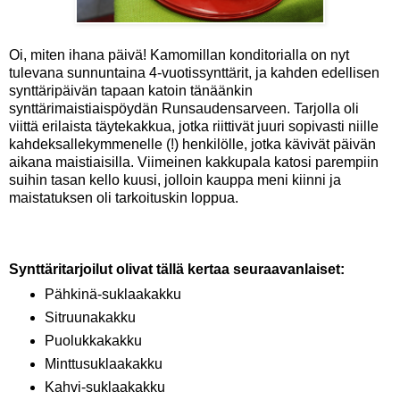
Oi, miten ihana päivä! Kamomillan konditorialla on nyt
tulevana sunnuntaina 4-vuotissynttärit, ja kahden edellisen
synttäripäivän tapaan katoin tänäänkin
synttärimaistiaispöydän Runsaudensarveen. Tarjolla oli
viittä erilaista täytekakkua, jotka riittivät juuri sopivasti niille
kahdeksallekymmenelle (!) henkilölle, jotka kävivät päivän
aikana maistiaisilla. Viimeinen kakkupala katosi parempiin
suihin tasan kello kuusi, jolloin kauppa meni kiinni ja
maistatuksen oli tarkoituskin loppua.
Synttäritarjoilut olivat tällä kertaa seuraavanlaiset:
Pähkinä-suklaakakku
Sitruunakakku
Puolukkakakku
Minttusuklaakakku
Kahvi-suklaakakku