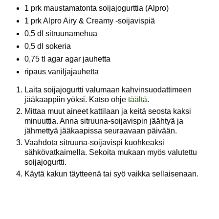
1 prk maustamatonta soijajogurttia (Alpro)
1 prk Alpro Airy & Creamy -soijavispiä
0,5 dl sitruunamehua
0,5 dl sokeria
0,75 tl agar agar jauhetta
ripaus vaniljajauhetta
Laita soijajogurtti valumaan kahvinsuodattimeen
jääkaappiin yöksi. Katso ohje
täältä
.
Mittaa muut aineet kattilaan ja keitä seosta kaksi
minuuttia. Anna sitruuna-soijavispin jäähtyä ja
jähmettyä jääkaapissa seuraavaan päivään.
Vaahdota sitruuna-soijavispi kuohkeaksi
sähkövatkaimella. Sekoita mukaan myös valutettu
soijajogurtti.
Käytä kakun täytteenä tai syö vaikka sellaisenaan.