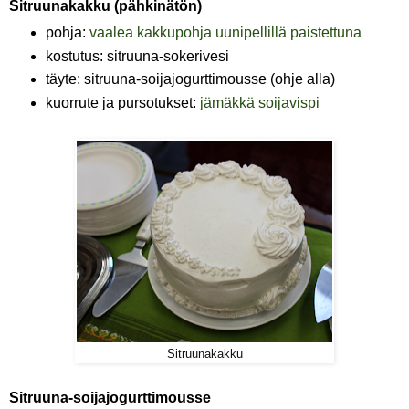
Sitruunakakku (pähkinätön)
pohja:
vaalea kakkupohja uunipellillä paistettuna
kostutus: sitruuna-sokerivesi
täyte: sitruuna-soijajogurttimousse (ohje alla)
kuorrute ja pursotukset:
jämäkkä soijavispi
Sitruunakakku
Sitruuna-soijajogurttimousse