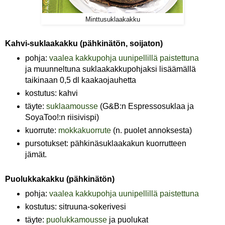
Minttusuklaakakku
Kahvi-suklaakakku (pähkinätön, soijaton)
pohja:
vaalea kakkupohja uunipellillä paistettuna
ja muunneltuna suklaakakkupohjaksi lisäämällä
taikinaan 0,5 dl kaakaojauhetta
kostutus: kahvi
täyte:
suklaamousse
(G&B:n Espressosuklaa ja
SoyaToo!:n riisivispi)
kuorrute:
mokkakuorrute
(n. puolet annoksesta)
pursotukset: pähkinäsuklaakakun kuorrutteen
jämät.
Puolukkakakku (pähkinätön)
pohja:
vaalea kakkupohja uunipellillä paistettuna
kostutus: sitruuna-sokerivesi
täyte:
puolukkamousse
ja puolukat