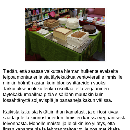
Tiedän, että saattaa vaikuttaa hieman huikentelevaiselta
leipoa montaa erilaista täytekakkua ventovieraille ihmisille
niinkin hölmön asian kuin blogisynttäreiden vuoksi.
Tarkoitukseni oli kuitenkin osoittaa, että vegaaninen
täytekakkumaailma pitää sisällään muutakin kuin
lössähtänyttä soijavispiä ja banaaneja kakun välissä.
Kaikista kakuista tykättiin ihan kamalasti, ja oli tosi kivaa
saada jutella kiinnostuneiden ihmisten kanssa vegaanisesta
leivonnasta. Monelle maistelijalle olikin iso yllätys, että
ilman kananmunia ja lehmänmaitoa voi leipoa maukkaita