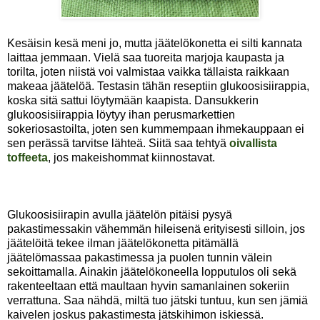
Kesäisin kesä meni jo, mutta jäätelökonetta ei silti kannata
laittaa jemmaan. Vielä saa tuoreita marjoja kaupasta ja
torilta, joten niistä voi valmistaa vaikka tällaista raikkaan
makeaa jäätelöä. Testasin tähän reseptiin glukoosisiirappia,
koska sitä sattui löytymään kaapista. Dansukkerin
glukoosisiirappia löytyy ihan perusmarkettien
sokeriosastoilta, joten sen kummempaan ihmekauppaan ei
sen perässä tarvitse lähteä. Siitä saa tehtyä
oivallista
toffeeta
, jos makeishommat kiinnostavat.
Glukoosisiirapin avulla jäätelön pitäisi pysyä
pakastimessakin vähemmän hileisenä erityisesti silloin, jos
jäätelöitä tekee ilman jäätelökonetta pitämällä
jäätelömassaa pakastimessa ja puolen tunnin välein
sekoittamalla. Ainakin jäätelökoneella lopputulos oli sekä
rakenteeltaan että maultaan hyvin samanlainen sokeriin
verrattuna. Saa nähdä, miltä tuo jätski tuntuu, kun sen jämiä
kaivelen joskus pakastimesta jätskihimon iskiessä.