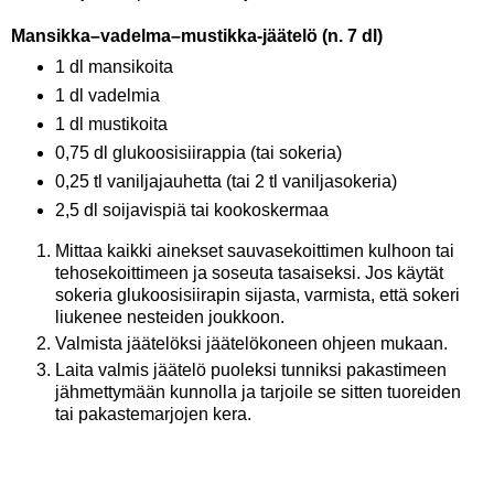
Mansikka–vadelma–mustikka-jäätelö (n. 7 dl)
1 dl mansikoita
1 dl vadelmia
1 dl mustikoita
0,75 dl glukoosisiirappia (tai sokeria)
0,25 tl vaniljajauhetta (tai 2 tl vaniljasokeria)
2,5 dl soijavispiä tai kookoskermaa
Mittaa kaikki ainekset sauvasekoittimen kulhoon tai
tehosekoittimeen ja soseuta tasaiseksi. Jos käytät
sokeria glukoosisiirapin sijasta, varmista, että sokeri
liukenee nesteiden joukkoon.
Valmista jäätelöksi jäätelökoneen ohjeen mukaan.
Laita valmis jäätelö puoleksi tunniksi pakastimeen
jähmettymään kunnolla ja tarjoile se sitten tuoreiden
tai pakastemarjojen kera.