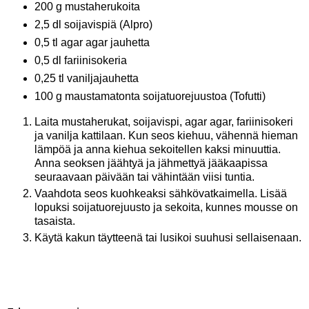
200 g mustaherukoita
2,5 dl soijavispiä (Alpro)
0,5 tl agar agar jauhetta
0,5 dl fariinisokeria
0,25 tl vaniljajauhetta
100 g maustamatonta soijatuorejuustoa (Tofutti)
Laita mustaherukat, soijavispi, agar agar, fariinisokeri
ja vanilja kattilaan. Kun seos kiehuu, vähennä hieman
lämpöä ja anna kiehua sekoitellen kaksi minuuttia.
Anna seoksen jäähtyä ja jähmettyä jääkaapissa
seuraavaan päivään tai vähintään viisi tuntia.
Vaahdota seos kuohkeaksi sähkövatkaimella. Lisää
lopuksi soijatuorejuusto ja sekoita, kunnes mousse on
tasaista.
Käytä kakun täytteenä tai lusikoi suuhusi sellaisenaan.