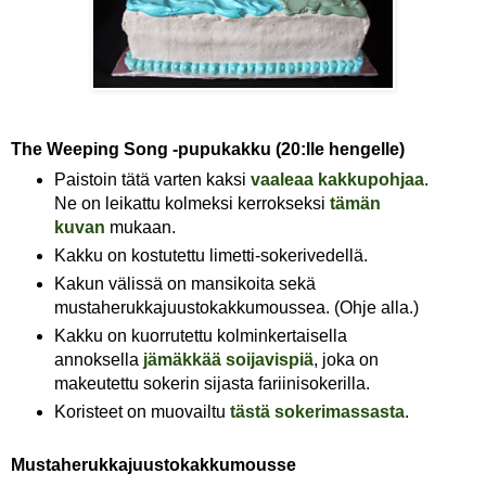
The Weeping Song -pupukakku (20:lle hengelle)
Paistoin tätä varten kaksi
vaaleaa kakkupohjaa
.
Ne on leikattu kolmeksi kerrokseksi
tämän
kuvan
mukaan.
Kakku on kostutettu limetti-sokerivedellä.
Kakun välissä on mansikoita sekä
mustaherukkajuustokakkumoussea. (Ohje alla.)
Kakku on kuorrutettu kolminkertaisella
annoksella
jämäkkää soijavispiä
, joka on
makeutettu sokerin sijasta fariinisokerilla.
Koristeet on muovailtu
tästä sokerimassasta
.
Mustaherukkajuustokakkumousse