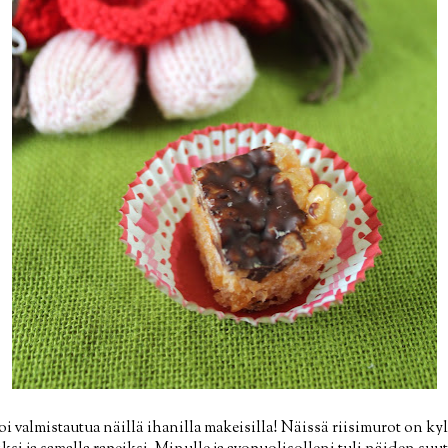
valmistautua näillä ihanilla makeisilla! Näissä riisimurot on kyll