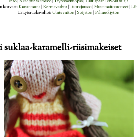
Info
|
Reseptihakemisto
|
Täytekakkuopas
|
Tuulispään leivontakirja
n korvaat:
Kananmuna
|
Kermavaahto
|
Tuorejuusto
|
Muut maitotuotteet
|
Lii
Erityisruokavaliot:
Gluteeniton
|
Soijaton
|
Palmuöljytön
i suklaa-karamelli-riisimakeiset