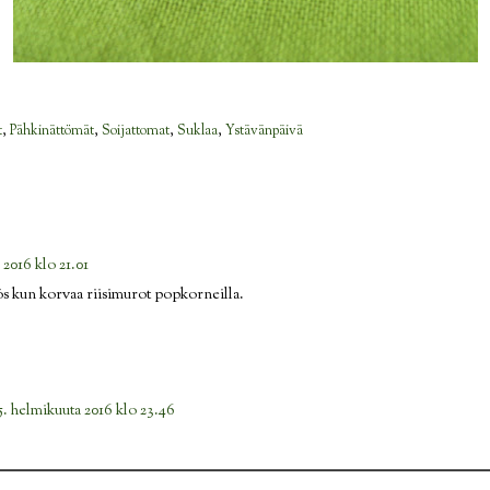
t
,
Pähkinättömät
,
Soijattomat
,
Suklaa
,
Ystävänpäivä
 2016 klo 21.01
ös kun korvaa riisimurot popkorneilla.
5. helmikuuta 2016 klo 23.46