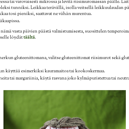
essa tai varovaisesti mikrossa ja levitä riisimuromassan päälle. La
ksi tunniksi. Leikkaa terävällä, isolla veitsellä leikkuulaudan pä
ikkaa tosi pieniksi, saattavat ne vähän murentua.
jääkaapissa.
nämä vasta päivien päästä valmistumisesta, suosittelen temperoi
iselle löydät
täältä
.
erkun gluteenittomana, valitse gluteenittomat riisimurot sekä glut
kun käyttää esimerkiksi kauramaitoa tai kookoskermaa.
aineita tai margariinia, käytä rasvana joko kylmäpuristettua tai neut