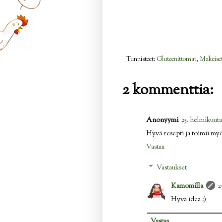
Tunnisteet:
Gluteenittomat
,
Makeise
2 kommenttia:
Anonyymi
25. helmikuuta
Hyvä resepti ja toimii my
Vastaa
Vastaukset
Kamomilla
2
Hyvä idea :)
Vastaa