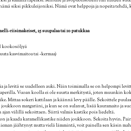
keiksi ja samalla rapeiksi. Minulle ja avopuolisolleni tuli näiden s
ämä siksi pikkuleijoniksi. Nämä ovat helppoja ja nopeita tehdä, 
elli-riisimakeiset, 25 suupalaa tai 10 patukkaa
 dl kookosöljyä
muuta kasvimaitoa tai -kermaa)
ia ja levitä se uudelleen auki. Näin toimimalla se on helpompi levitt
aperilla. Vuoan koolla ei ole suurta merkitystä, joten muunkin kok
ke. Mittaa sokeri kattilaan ja käännä levy päälle. Sekoittele puulas
ää joukkoon margariini, ja kun se on sulanut, lisää kauramaito ja 
ajan välillä sekoittaen. Siirrä valmis kastike pois liedeltä.
oon ja kaada karamellikastike niiden joukkoon. Sekoita hyvin. Pa
hieman jäähtynyt mutta vielä lämmintä, voit painella sen käsin mah