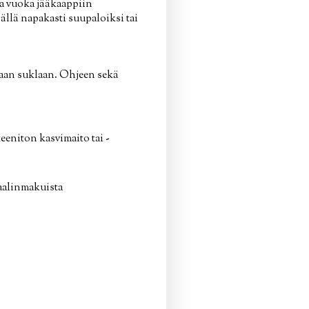
ita vuoka jääkaappiin
ällä napakasti suupaloiksi tai
maan suklaan. Ohjeen sekä
eeniton kasvimaito tai -
raalinmakuista