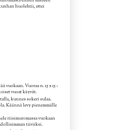
uutuntumasta eniten mieleen
kunhan huolehtii, ettei
ää vuokaan. Vuoraa n. 15 x 15 -
oiset vuoat käyvät.
talla, kunnes sokeri sulaa.
suola. Käännä levy pienemmälle
inele riisimuromassa vuokaan
dollisimman tiiviiksi.