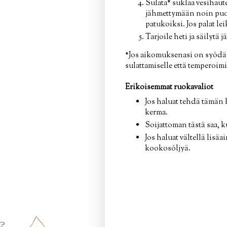
Sulata* suklaa vesihaute
jähmettymään noin puole
patukoiksi. Jos palat le
Tarjoile heti ja säilytä 
*Jos aikomuksenasi on syödä 
sulattamiselle että temperoim
Erikoisemmat ruokavaliot
Jos haluat tehdä tämän h
kerma.
Soijattoman tästä saa, 
Jos haluat vältellä lisä
kookosöljyä.