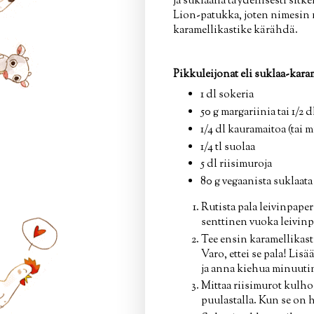
ja suklaalla täydellisesti sit
Lion-patukka, joten nimesin n
karamellikastike kärähdä.
Pikkuleijonat eli suklaa-karam
1 dl sokeria
50 g margariinia tai 1/2
1/4 dl kauramaitoa (tai 
1/4 tl suolaa
5 dl riisimuroja
80 g vegaanista suklaata
Rutista pala leivinpaper
senttinen vuoka leivinp
Tee ensin karamellikasti
Varo, ettei se pala! Lis
ja anna kiehua minuutin 
Mittaa riisimurot kulh
puulastalla. Kun se on 