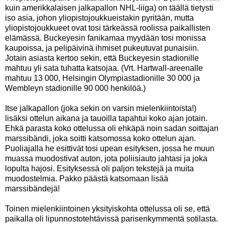
kuin amerikkalaisen jalkapallon NHL-liiga) on täällä tietysti
iso asia, johon yliopistojoukkueistakin pyritään, mutta
yliopistojoukkueet ovat tosi tärkeässä roolissa paikallisten
elämässä. Buckeyesin fanikamaa myydään tosi monissa
kaupoissa, ja pelipäivinä ihmiset pukeutuvat punaisiin.
Jotain asiasta kertoo sekin, että Buckeyesin stadionille
mahtuu yli sata tuhatta katsojaa. (Vrt. Hartwall-areenalle
mahtuu 13 000, Helsingin Olympiastadionille 30 000 ja
Wembleyn stadionille 90 000 henkilöä.)
Itse jalkapallon (joka sekin on varsin mielenkiintoista!)
lisäksi ottelun aikana ja tauoilla tapahtui koko ajan jotain.
Ehkä parasta koko ottelussa oli ehkäpä noin sadan soittajan
marssibändi, joka soitti katsomossa koko ottelun ajan.
Puoliajalla he esittivät tosi upean esityksen, jossa he muun
muassa muodostivat auton, jota poliisiauto jahtasi ja joka
lopulta hajosi. Esityksessä oli paljon tekstejä ja muita
muodostelmia. Pakko päästä katsomaan lisää
marssibändejä!
Toinen mielenkiintoinen yksityiskohta ottelussa oli se, että
paikalla oli lipunnostotehtävissä parisenkymmentä sotilasta.