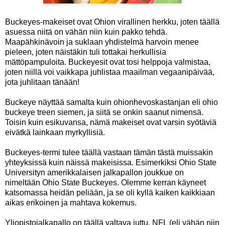
Buckeyes-makeiset ovat Ohion virallinen herkku, joten täällä
asuessa niitä on vähän niin kuin pakko tehdä.
Maapähkinävoin ja suklaan yhdistelmä harvoin menee
pieleen, joten näistäkin tuli tottakai herkullisia
mättöpampuloita. Buckeyesit ovat tosi helppoja valmistaa,
joten niillä voi vaikkapa juhlistaa maailman vegaanipäivää,
jota juhlitaan tänään!
Buckeye näyttää samalta kuin ohionhevoskastanjan eli ohio
buckeye treen siemen, ja siitä se onkin saanut nimensä.
Toisin kuin esikuvansa, nämä makeiset ovat varsin syötäviä
eivätkä lainkaan myrkyllisiä.
Buckeyes-termi tulee täällä vastaan tämän tästä muissakin
yhteyksissä kuin näissä makeisissa. Esimerkiksi Ohio State
Universityn amerikkalaisen jalkapallon joukkue on
nimeltään Ohio State Buckeyes. Olemme kerran käyneet
katsomassa heidän peliään, ja se oli kyllä kaiken kaikkiaan
aikas erikoinen ja mahtava kokemus.
Yliopistojalkapallo on täällä valtava juttu. NFL (eli vähän niin