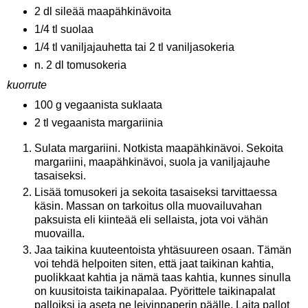
2 dl sileää maapähkinävoita
1/4 tl suolaa
1/4 tl vaniljajauhetta tai 2 tl vaniljasokeria
n. 2 dl tomusokeria
kuorrute
100 g vegaanista suklaata
2 tl vegaanista margariinia
Sulata margariini. Notkista maapähkinävoi. Sekoita
margariini, maapähkinävoi, suola ja vaniljajauhe
tasaiseksi.
Lisää tomusokeri ja sekoita tasaiseksi tarvittaessa
käsin. Massan on tarkoitus olla muovailuvahan
paksuista eli kiinteää eli sellaista, jota voi vähän
muovailla.
Jaa taikina kuuteentoista yhtäsuureen osaan. Tämän
voi tehdä helpoiten siten, että jaat taikinan kahtia,
puolikkaat kahtia ja nämä taas kahtia, kunnes sinulla
on kuusitoista taikinapalaa. Pyörittele taikinapalat
palloiksi ja aseta ne leivinpaperin päälle. Laita pallot