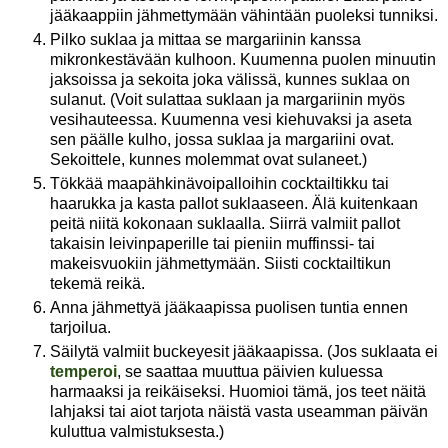
jääkaappiin jähmettymään vähintään puoleksi tunniksi.
Pilko suklaa ja mittaa se margariinin kanssa
mikronkestävään kulhoon. Kuumenna puolen minuutin
jaksoissa ja sekoita joka välissä, kunnes suklaa on
sulanut. (Voit sulattaa suklaan ja margariinin myös
vesihauteessa. Kuumenna vesi kiehuvaksi ja aseta
sen päälle kulho, jossa suklaa ja margariini ovat.
Sekoittele, kunnes molemmat ovat sulaneet.)
Tökkää maapähkinävoipalloihin cocktailtikku tai
haarukka ja kasta pallot suklaaseen. Älä kuitenkaan
peitä niitä kokonaan suklaalla. Siirrä valmiit pallot
takaisin leivinpaperille tai pieniin muffinssi- tai
makeisvuokiin jähmettymään. Siisti cocktailtikun
tekemä reikä.
Anna jähmettyä jääkaapissa puolisen tuntia ennen
tarjoilua.
Säilytä valmiit buckeyesit jääkaapissa. (Jos suklaata ei
temperoi
, se saattaa muuttua päivien kuluessa
harmaaksi ja reikäiseksi. Huomioi tämä, jos teet näitä
lahjaksi tai aiot tarjota näistä vasta useamman päivän
kuluttua valmistuksesta.)