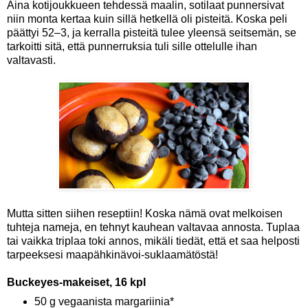
Aina kotijoukkueen tehdessä maalin, sotilaat punnersivat
niin monta kertaa kuin sillä hetkellä oli pisteitä. Koska peli
päättyi 52–3, ja kerralla pisteitä tulee yleensä seitsemän, se
tarkoitti sitä, että punnerruksia tuli sille ottelulle ihan
valtavasti.
Mutta sitten siihen reseptiin! Koska nämä ovat melkoisen
tuhteja nameja, en tehnyt kauhean valtavaa annosta. Tuplaa
tai vaikka triplaa toki annos, mikäli tiedät, että et saa helposti
tarpeeksesi maapähkinävoi-suklaamätöstä!
Buckeyes-makeiset, 16 kpl
50 g vegaanista margariinia*