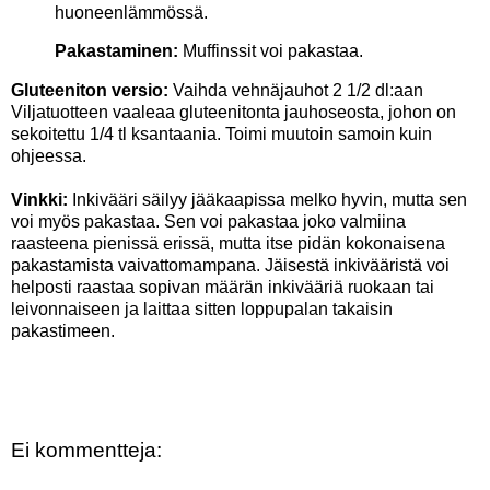
huoneenlämmössä.
Pakastaminen:
Muffinssit voi pakastaa.
Gluteeniton versio:
Vaihda vehnäjauhot 2 1/2 dl:aan
Viljatuotteen vaaleaa gluteenitonta jauhoseosta, johon on
sekoitettu 1/4 tl ksantaania. Toimi muutoin samoin kuin
ohjeessa.
Vinkki:
Inkivääri säilyy jääkaapissa melko hyvin, mutta sen
voi myös pakastaa. Sen voi pakastaa joko valmiina
raasteena pienissä erissä, mutta itse pidän kokonaisena
pakastamista vaivattomampana. Jäisestä inkivääristä voi
helposti raastaa sopivan määrän inkivääriä ruokaan tai
leivonnaiseen ja laittaa sitten loppupalan takaisin
pakastimeen.
Ei kommentteja: