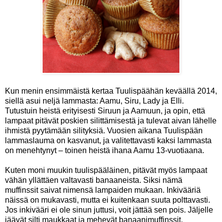
Kun menin ensimmäistä kertaa Tuulispäähän keväällä 2014,
siellä asui neljä lammasta: Aamu, Siru, Lady ja Elli.
Tutustuin heistä erityisesti Siruun ja Aamuun, ja opin, että
lampaat pitävät poskien silittämisestä ja tulevat aivan lähelle
ihmistä pyytämään silityksiä. Vuosien aikana Tuulispään
lammaslauma on kasvanut, ja valitettavasti kaksi lammasta
on menehtynyt – toinen heistä ihana Aamu 13-vuotiaana.
Kuten moni muukin tuulispääläinen, pitävät myös lampaat
vähän yllättäen valtavasti banaaneista. Siksi nämä
muffinssit saivat nimensä lampaiden mukaan. Inkivääriä
näissä on mukavasti, mutta ei kuitenkaan suuta polttavasti.
Jos inkivääri ei ole sinun juttusi, voit jättää sen pois. Jäljelle
jäävät silti maukkaat ja mehevät banaanimuffinssit.