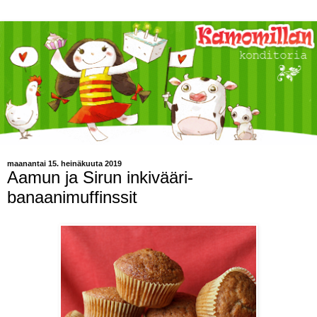
maanantai 15. heinäkuuta 2019
Aamun ja Sirun inkivääri-
banaanimuffinssit