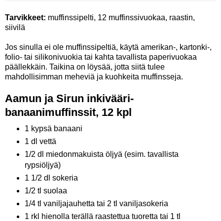
Tarvikkeet:
muffinssipelti, 12 muffinssivuokaa, raastin,
siivilä
Jos sinulla ei ole muffinssipeltiä, käytä amerikan-, kartonki-,
folio- tai silikonivuokia tai kahta tavallista paperivuokaa
päällekkäin. Taikina on löysää, jotta siitä tulee
mahdollisimman meheviä ja kuohkeita muffinsseja.
Aamun ja Sirun inkivääri-
banaanimuffinssit, 12 kpl
1 kypsä banaani
1 dl vettä
1/2 dl miedonmakuista öljyä (esim. tavallista
rypsiöljyä)
1 1/2 dl sokeria
1/2 tl suolaa
1/4 tl vaniljajauhetta tai 2 tl vaniljasokeria
1 rkl hienolla terällä raastettua tuoretta tai 1 tl