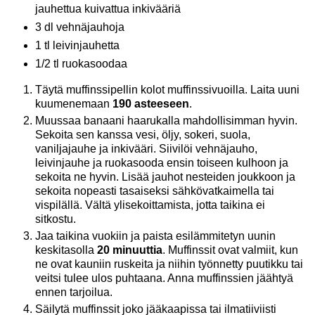
jauhettua kuivattua inkivääriä
3 dl vehnäjauhoja
1 tl leivinjauhetta
1/2 tl ruokasoodaa
Täytä muffinssipellin kolot muffinssivuoilla. Laita uuni
kuumenemaan
190 asteeseen
.
Muussaa banaani haarukalla mahdollisimman hyvin.
Sekoita sen kanssa vesi, öljy, sokeri, suola,
vaniljajauhe ja inkivääri. Siivilöi vehnäjauho,
leivinjauhe ja ruokasooda ensin toiseen kulhoon ja
sekoita ne hyvin. Lisää jauhot nesteiden joukkoon ja
sekoita nopeasti tasaiseksi sähkövatkaimella tai
vispilällä. Vältä ylisekoittamista, jotta taikina ei
sitkostu.
Jaa taikina vuokiin ja paista esilämmitetyn uunin
keskitasolla
20 minuuttia
. Muffinssit ovat valmiit, kun
ne ovat kauniin ruskeita ja niihin työnnetty puutikku tai
veitsi tulee ulos puhtaana. Anna muffinssien jäähtyä
ennen tarjoilua.
Säilytä muffinssit joko jääkaapissa tai ilmatiiviisti